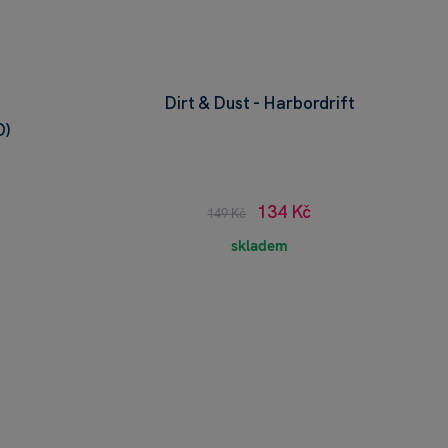
Dirt & Dust - Harbordrift
O)
134 Kč
149 Kč
skladem