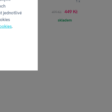
1 x
ech
449 Kč
t jednotlivé
499 Kč
ookies
skladem
ookies
.