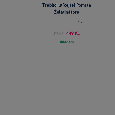
Trablíci utíkejte! Pomsta
Želatinátora
1 x
449 Kč
499 Kč
skladem