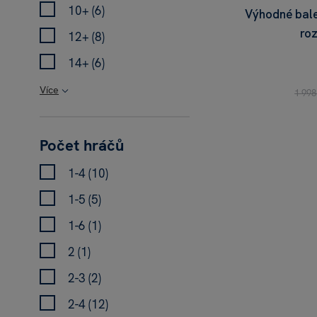
10+ (6)
Výhodné bale
roz
12+ (8)
14+ (6)
Více
1 998
Počet hráčů
1-4 (10)
1-5 (5)
1-6 (1)
2 (1)
2-3 (2)
2-4 (12)