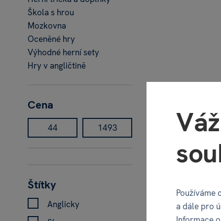
Škola s hrou
Mozkovna
Oceněné hry
Výhodné herní sety
Hry v angličtině
Cena
Váž
sou
Štítky
Vl
Používáme c
Anglicky
a dále pro 
Informace o 