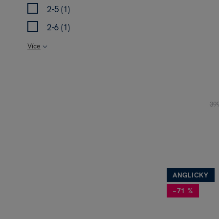
2-5 (1)
2-6 (1)
Více
39
ANGLICKY
−71 %