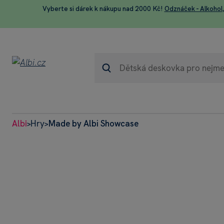
Vyberte si dárek k nákupu nad 2000 Kč!
Odznáček - Alkohol
Albi
Hry
Made by Albi Showcase
>
>