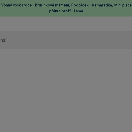
,
Vonný vosk srdce - Brusinkové mámení
,
Podtácek - Kamarádka
,
Mini placa
přání s broží - Lama
98% 
Heurek