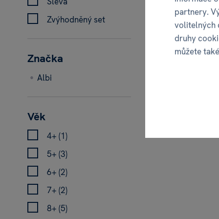
Sleva
partnery. V
Zvýhodněný set
volitelných
49
druhy cooki
můžete tak
Značka
Albi
−25 %
ZVÝHODNĚNÝ
Věk
4+ (1)
5+ (3)
6+ (2)
7+ (2)
8+ (5)