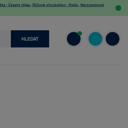
tka - Úžasný chlap
,
Růžové ořezávátko - Kvído
,
Narozeninové
HLEDAT
recenze
+420 730 800 720
a
Dnes: 10.00–18.00