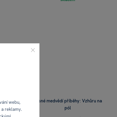
Mlsné medvědí příběhy: Vzhůru na
vání webu,
pól
 a reklamy.
ickými