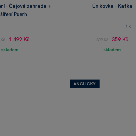
ní - Čajová zahrada +
Únikovka - Kafka
šíření Puerh
1 x
1 492 Kč
359 Kč
 Kč
399 Kč
skladem
skladem
ANGLICKY