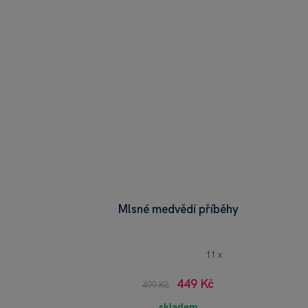
Mlsné medvědí příběhy
11 x
449 Kč
499 Kč
skladem