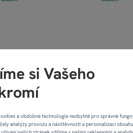
íme si Vašeho
kromí
aky na trati
Oříškobraní
ookies a obdobné technologie nezbytné pro správné fungo
účely analýzy provozu a návštěvnosti a personalizaci obsahu
užívání našich stránek sdílíme s našimi reklamními a analyt