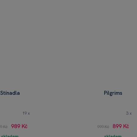
Stínadla
Pilgrims
19 x
3 x
989 Kč
899 Kč
99 Kč
999 Kč
skladem
skladem