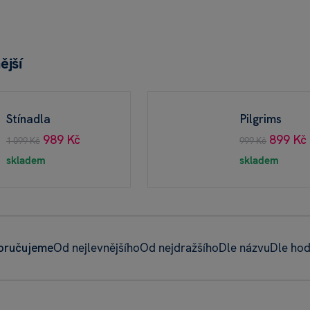
ější
Stínadla
Pilgrims
989 Kč
899 Kč
1 099 Kč
999 Kč
skladem
skladem
oručujeme
Od nejlevnějšího
Od nejdražšího
Dle názvu
Dle ho