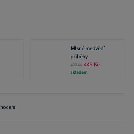
Mlsné medvědí
příběhy
449 Kč
499 Kč
skladem
dnocení