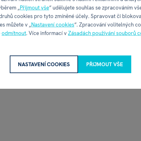
5 x
ýběrem „
Přijmout vše
“ udělujete souhlas se zpracováním vš
449 Kč
629 Kč
 druhů cookies pro tyto zmíněné účely. Spravovat či blokova
9 Kč
699 Kč
es můžete v „
Nastavení cookies
“. Zpracování volitelných c
skladem
skladem
é
odmítnout
. Více informací v
Zásadách používání souborů c
NASTAVENÍ COOKIES
PŘIJMOUT VŠE
 SET