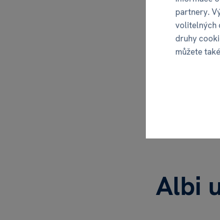
partnery. V
volitelných
druhy cooki
můžete tak
Albi 