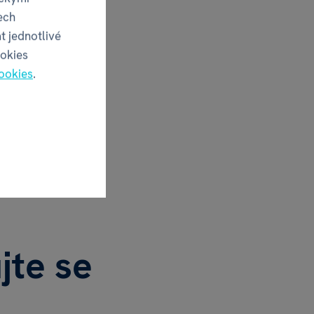
ech
t jednotlivé
ookies
ookies
.
jte se