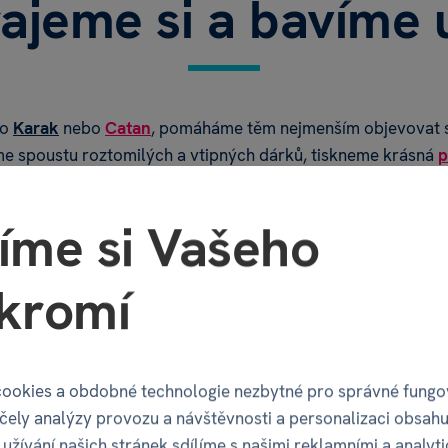
rajeme si a bavíme 
ko
Karak
nebo
Catan
, pomáháme těm nejmenším objevovat sv
me spoustu roztomilých a vtipných dárků, tiskneme krásná
p
Vámi pustit do sebešílenější párty oslavy. Albi je radost.
íme si Vašeho
kromí
dní díly
2 dny na doručení
Malý 
enty zdarma
nám obvykle stačí
ke každému náku
ookies a obdobné technologie nezbytné pro správné fungo
účely analýzy provozu a návštěvnosti a personalizaci obsahu
užívání našich stránek sdílíme s našimi reklamními a analyt