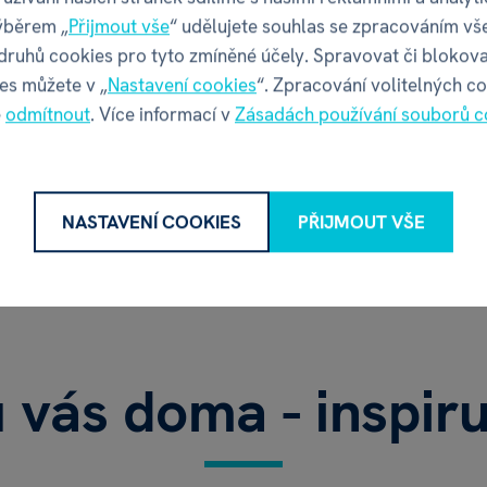
ýběrem „
Přijmout vše
“ udělujete souhlas se zpracováním vš
Právě teď letí
 druhů cookies pro tyto zmíněné účely. Spravovat či blokova
es můžete v „
Nastavení cookies
“. Zpracování volitelných c
é
odmítnout
. Více informací v
Zásadách používání souborů c
NASTAVENÍ COOKIES
PŘIJMOUT VŠE
u vás doma - inspiru