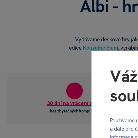
Albi - h
Vydáváme deskové hry ja
edice
Kouzelné čtení
, vyrábí
Váž
sou
30 dní na vrácení zboží
Náhra
bez zbytečných komplikací
a kompon
Používáme c
a dále pro 
Informace o 