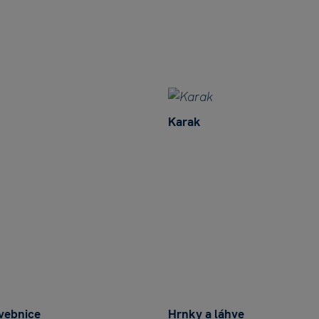
Karak
vebnice
Hrnky a láhve