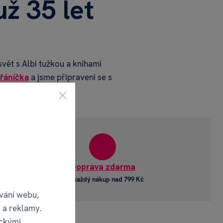
už 35 let
ět s Albi tužkou a knihami
řáníčka
a jsme připraveni se s
dárek
Doprava zdarma
pu nad 2000 Kč
pro každý nákup nad 799 Kč
vání webu,
 a reklamy.
ickými