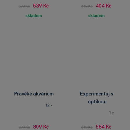
539 Kč
404 Kč
599 Kč
449 Kč
skladem
skladem
Pravěké akvárium
Experimentuj s
optikou
12 x
2 x
809 Kč
584 Kč
899 Kč
649 Kč