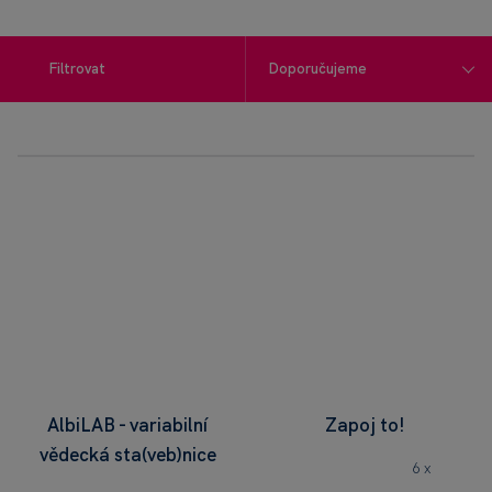
Filtrovat
AlbiLAB - variabilní
Zapoj to!
vědecká sta(veb)nice
6 x