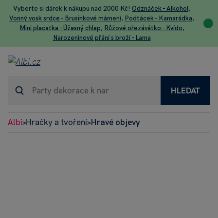
Vyberte si dárek k nákupu nad 2000 Kč!
Odznáček - Alkohol
,
Vonný vosk srdce - Brusinkové mámení
,
Podtácek - Kamarádka
,
Mini placatka - Úžasný chlap
,
Růžové ořezávátko - Kvído
,
Narozeninové přání s broží - Lama
HLEDAT
Albi
Hračky a tvoření
Hravé objevy
>
>