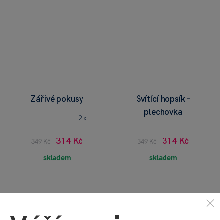
Zářivé pokusy
Svítící hopsík -
plechovka
2 x
314 Kč
314 Kč
349 Kč
349 Kč
skladem
skladem