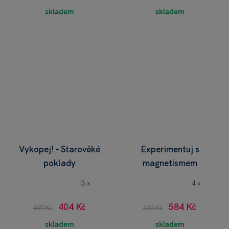
skladem
skladem
Vykopej! - Starověké
Experimentuj s
poklady
magnetismem
3 x
4 x
404 Kč
584 Kč
449 Kč
649 Kč
skladem
skladem