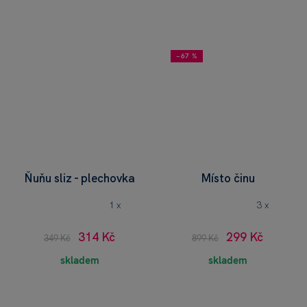
−67 %
Ňuňu sliz - plechovka
Místo činu
1 x
3 x
314 Kč
299 Kč
349 Kč
899 Kč
skladem
skladem