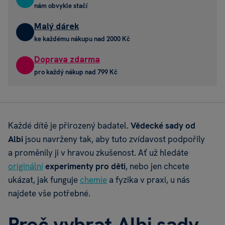
nám obvykle stačí
Malý dárek
ke každému nákupu nad 2000 Kč
Doprava zdarma
pro každý nákup nad 799 Kč
Každé dítě je přirozený badatel.
Vědecké sady od
Albi
jsou navrženy tak, aby tuto zvídavost podpořily
a proměnily ji v hravou zkušenost. Ať už hledáte
originální
experimenty pro děti
, nebo jen chcete
ukázat, jak funguje
chemie
a fyzika v praxi, u nás
najdete vše potřebné.
Proč vybrat Albi sady