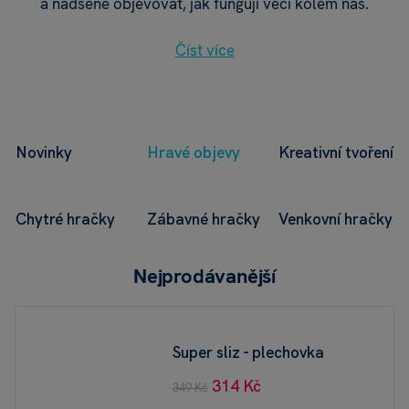
a nadšeně objevovat, jak fungují věci kolem nás.
Číst více
Novinky
Hravé objevy
Kreativní tvoření
Chytré hračky
Zábavné hračky
Venkovní hračky
Nejprodávanější
Super sliz - plechovka
314 Kč
349 Kč