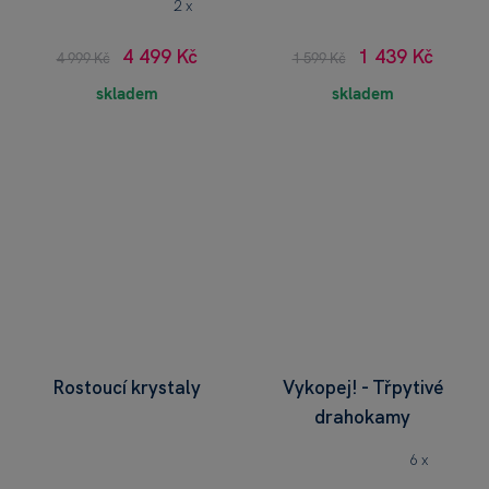
2 x
4 499 Kč
1 439 Kč
4 999 Kč
1 599 Kč
skladem
skladem
Rostoucí krystaly
Vykopej! - Třpytivé
drahokamy
6 x