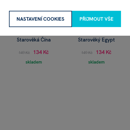
NASTAVENÍ COOKIES
PŘIJMOUT VŠE
Vykopej poklady -
Vykopej poklady -
Starověká Čína
Starověký Egypt
134 Kč
134 Kč
149 Kč
149 Kč
skladem
skladem