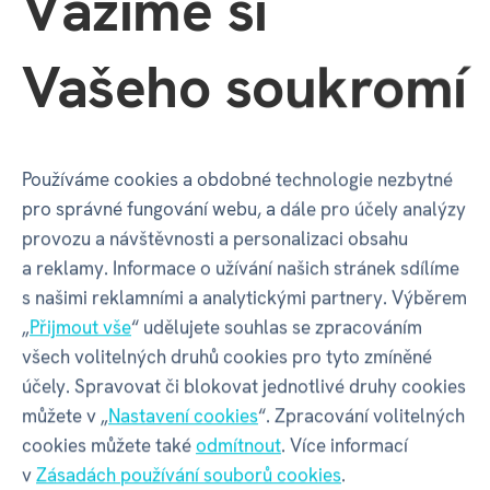
Vážíme si
Vašeho soukromí
Neonové
Vykopej! - Úžasné
Používáme cookies a obdobné technologie nezbytné
experimenty
kameny
pro správné fungování webu, a dále pro účely analýzy
2 x
4 x
provozu a návštěvnosti a personalizaci obsahu
a reklamy. Informace o užívání našich stránek sdílíme
314 Kč
404 Kč
349 Kč
449 Kč
s našimi reklamními a analytickými partnery. Výběrem
skladem
skladem
„
Přijmout vše
“ udělujete souhlas se zpracováním
všech volitelných druhů cookies pro tyto zmíněné
účely. Spravovat či blokovat jednotlivé druhy cookies
můžete v „
Nastavení cookies
“. Zpracování volitelných
cookies můžete také
odmítnout
. Více informací
v
Zásadách používání souborů cookies
.