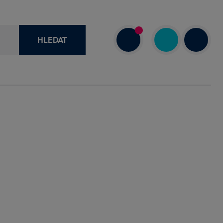
HLEDAT
recenze
+420 730 800 720
a
Dnes: 10.00–18.00