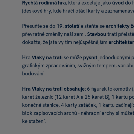
Rychlá rodinná hra
, která exceluje jako
úvod
do 
(deskové hry, kde hráči otáčí karty a zaznamenáva
Přesuňte se do
19. století
a staňte se
architekty
ž
převratně změnily naši zemi.
Stavbou
tratí přelst
dokažte, že jste vy tím nejúspěšnějším
architekte
Hra
Vlaky na trati
se může
pyšnit
jednoduchými p
grafickým
zpracováním, svižným tempem, variabil
bodování.
Hra Vlaky na trati obsahuje:
6 figurek lokomotiv (
karet železnic (12 karet A a 25 karet B), 1 kartu p
konečné stanice, 4 karty zatáček, 1 kartu začínají
blok zapisovacích archů - náhradní archy si můžet
ke stažení.