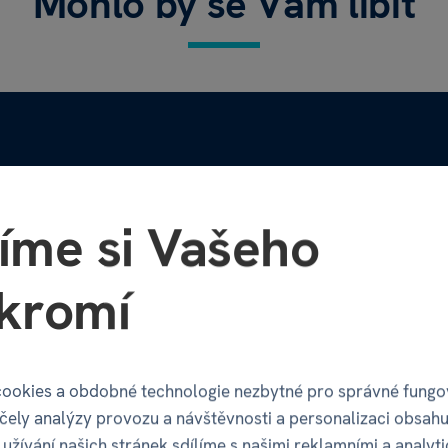
Mohlo by se Vám líbit
íme si Vašeho
kromí
ookies a obdobné technologie nezbytné pro správné fungo
účely analýzy provozu a návštěvnosti a personalizaci obsahu
užívání našich stránek sdílíme s našimi reklamními a analyt