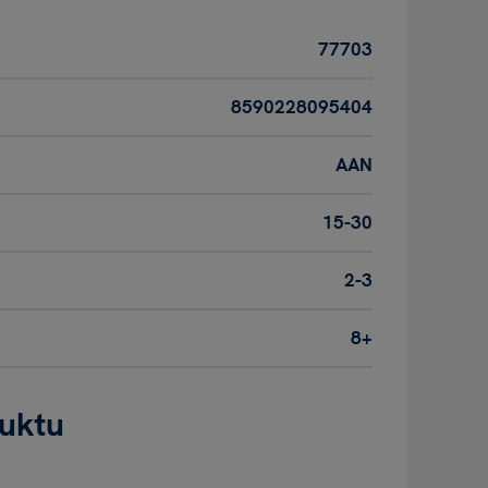
77703
8590228095404
AAN
15-30
2-3
8+
duktu