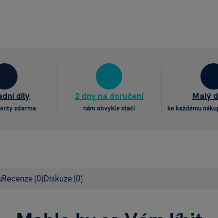
dní díly
2 dny na doručení
Malý 
enty zdarma
nám obvykle stačí
ke každému náku
u
Recenze
(0)
Diskuze
(0)