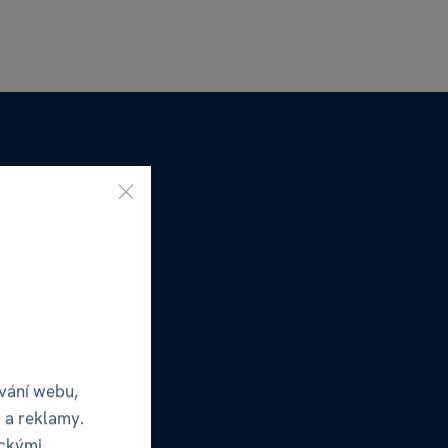
vání webu,
 a reklamy.
ickými