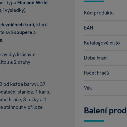
her typu
Flip and Write
jí výsledky).
Kód produktu
elezničních tratí
, které
EAN
ěte své
soupeře
a
m
.
Katalogové číslo
ravidly, krásným
Doba hraní
itou a 2 druhy
Počet hráčů
2 od každé barvy), 37
Věk
očáteční stanice, 1 kartu
cího hráče, 3 tužky a 1
e stáhnout v příloze
Balení pro