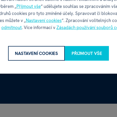
ýběrem „
Přijmout vše
“ udělujete souhlas se zpracováním vš
 druhů cookies pro tyto zmíněné účely. Spravovat či blokova
es můžete v „
Nastavení cookies
“. Zpracování volitelných c
é
odmítnout
. Více informací v
Zásadách používání souborů c
NASTAVENÍ COOKIES
PŘIJMOUT VŠE