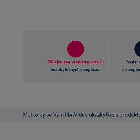
30 dní na vrácení zboží
Náhra
bez zbytečných komplikací
a kompon
Mohlo by se Vám líbit
Video ukázky
Popis produkt