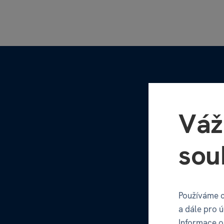
Váž
sou
Používáme c
a dále pro 
Informace o 