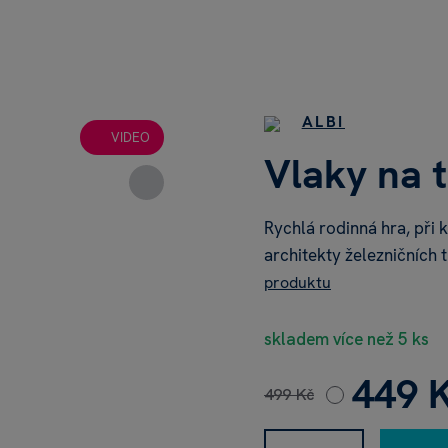
ALBI
VIDEO
Vlaky na t
Rychlá rodinná hra, při k
architekty železničních 
produktu
skladem více než 5 ks
449 
499 Kč