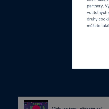
partnery. V
volitelných
druhy cooki
můžete tak
Vlaky na trati - představení