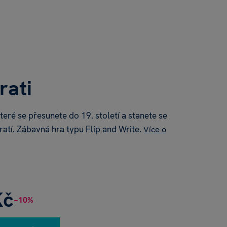
rati
teré se přesunete do 19. století a stanete se
tratí. Zábavná hra typu Flip and Write.
Více o
Kč
−10%