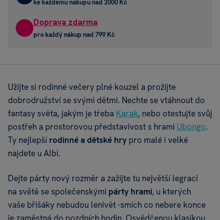
ke každému nákupu nad 2000 Kč
Doprava zdarma
pro každý nákup nad 799 Kč
Užijte si rodinné večery plné kouzel a prožijte
dobrodružství se svými dětmi. Nechte se vtáhnout do
fantasy světa, jakým je třeba
Karak
, nebo otestujte svůj
postřeh a prostorovou představivost s hrami
Ubongo
.
Ty nejlepší
rodinné a dětské hry
pro malé i velké
najdete u Albi.
Dejte párty nový rozměr a zažijte tu největší legraci
na světě se společenskými
párty hrami
, u kterých
vaše břišáky nebudou lenivět -smích co nebere konce
je zaměstná do pozdních hodin. Osvědčenou klasikou