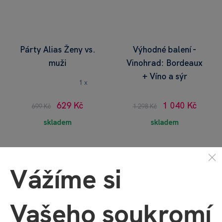
Párty Alias Ženy vs.
Výhodné balení -
muži
Vinohrad: Bordeaux
+ Víno a sýr
1 x
629 Kč
1 040 Kč
699 Kč
1 298 Kč
skladem
skladem
Vážíme si
Vašeho soukromí