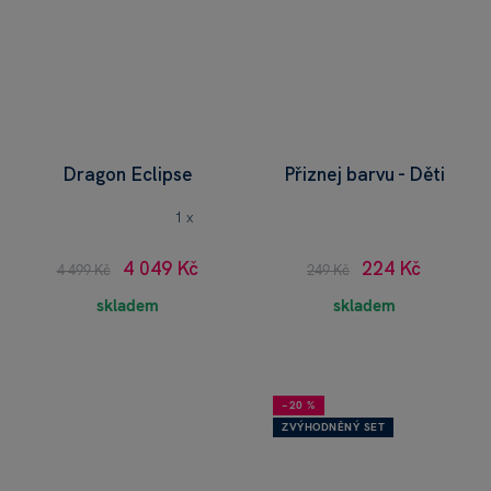
Dragon Eclipse
Přiznej barvu - Děti
1 x
4 049 Kč
224 Kč
4 499 Kč
249 Kč
skladem
skladem
−20 %
ZVÝHODNĚNÝ SET