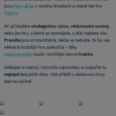
jsou
Párty Alias
v mnoha tématech a stejně tak hry
Tipni si
.
Ať už hledáte
strategickou výzvu
,
vědomostní souboj
,
nebo jen hru, u které se zasmějete, u Albi najdete vše.
Pravidla
jsou srozumitelná, takže se nebojte, že by vás
některá složitější hra zaskočila – díky
videonávodům
bude i složitější návod
hračka
.
Udělejte si radost, vytvořte vzpomínky a rozjeďte tu
nejlepší hru
ještě dnes. Váš příběh s deskovou hrou
teprve začíná!