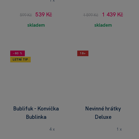
1 x
Zobrazit
více
539 Kč
1 439 Kč
599 Kč
1 599 Kč
inspirace
skladem
skladem
−80 %
18+
LETNÍ TIP
Bublifuk - Konvička
Nevinné hrátky
Bublinka
Deluxe
4 x
1 x