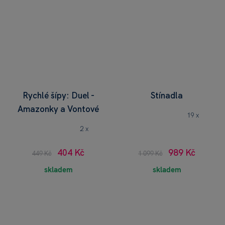
Rychlé šípy: Duel -
Stínadla
Amazonky a Vontové
19 x
2 x
404 Kč
989 Kč
449 Kč
1 099 Kč
skladem
skladem