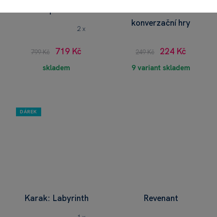
Tipni si!
Na kus řeči -
konverzační hry
2 x
719 Kč
224 Kč
799 Kč
249 Kč
skladem
9 variant skladem
DÁREK
Karak: Labyrinth
Revenant