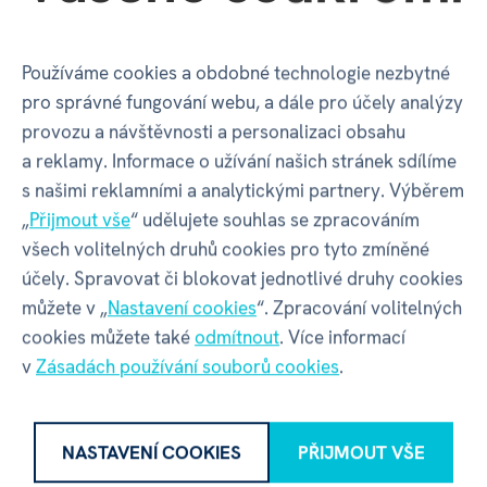
Používáme cookies a obdobné technologie nezbytné
Zrádci - Desková hra
Velmi vymírající
pro správné fungování webu, a dále pro účely analýzy
dinosauři: Zmrzlý
2 x
provozu a návštěvnosti a personalizaci obsahu
Brachio
a reklamy. Informace o užívání našich stránek sdílíme
989 Kč
269 Kč
1 099 Kč
299 Kč
s našimi reklamními a analytickými partnery. Výběrem
skladem
skladem
„
Přijmout vše
“ udělujete souhlas se zpracováním
všech volitelných druhů cookies pro tyto zmíněné
účely. Spravovat či blokovat jednotlivé druhy cookies
můžete v „
Nastavení cookies
“. Zpracování volitelných
cookies můžete také
odmítnout
. Více informací
v
Zásadách používání souborů cookies
.
NASTAVENÍ COOKIES
PŘIJMOUT VŠE