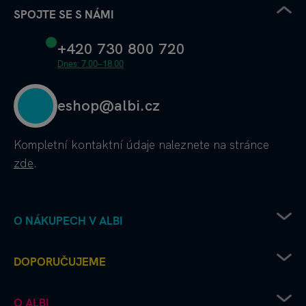
SPOJTE SE S NÁMI
+420 730 800 720
Dnes: 7.00–18.00
eshop@albi.cz
Kompletní kontaktní údaje
naleznete na stránce
zde
.
O NÁKUPECH V ALBI
Obchodní podmínky
DOPORUČUJEME
Ochrana osobních údajů
Doprava od Albi až k vám
Chcete vydat deskovku s Albi?
O ALBI
Platební metody