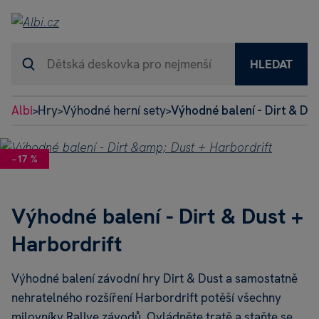
HLEDAT
Albi
Hry
Výhodné herní sety
Výhodné balení - Dirt & Du
>
>
>
−17 %
Výhodné balení - Dirt & Dust +
Harbordrift
Výhodné balení závodní hry Dirt & Dust a samostatně
nehratelného rozšíření Harbordrift potěší všechny
milovníky Rallye závodů. Ovládněte tratě a staňte se