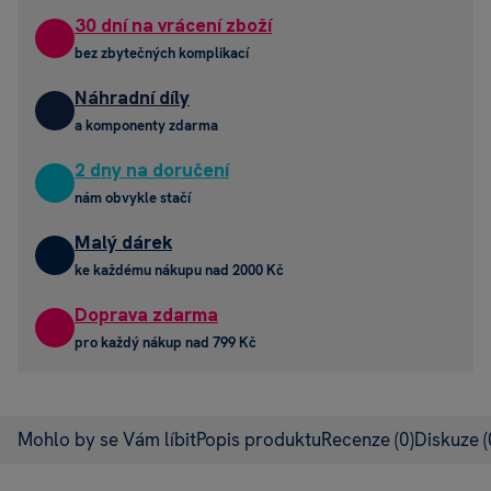
30 dní na vrácení zboží
bez zbytečných komplikací
Náhradní díly
a komponenty zdarma
2 dny na doručení
nám obvykle stačí
Malý dárek
ke každému nákupu nad 2000 Kč
Doprava zdarma
pro každý nákup nad 799 Kč
Mohlo by se Vám líbit
Popis produktu
Recenze
(0)
Diskuze
(