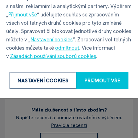
s našimi reklamními a analytickými partnery. Výběrem
Adresa
Thámova 289/13, Karlín | Praha |
„
Přijmout vše
“ udělujete souhlas se zpracováním
186 00 | Česko
všech volitelných druhů cookies pro tyto zmíněné
účely. Spravovat či blokovat jednotlivé druhy cookies
můžete v „
Nastavení cookies
“. Zpracování volitelných
Kontakt
info@albi.cz
|
+420 730 800 720
cookies můžete také
odmítnout
. Více informací
v
Zásadách používání souborů cookies
.
NASTAVENÍ COOKIES
PŘIJMOUT VŠE
Recenze
Máte zkušenost s tímto zbožím?
Napište recenzi a pomozte ostatním s výběrem.
Pravidla recenzí