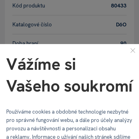
Kód produktu
80433
Katalogové číslo
D6O
Doba hraní
90
Vážíme si
Počet hráčů
1-4
Vašeho soukromí
Věk
14+
GPSR - Výrobce
Používáme cookies a obdobné technologie nezbytné
pro správné fungování webu, a dále pro účely analýzy
provozu a návštěvnosti a personalizaci obsahu
Název
ALBI Česká republika a.s.
a reklamy. Informace o užívání našich stránek sdílíme