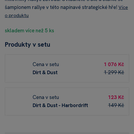
šampionem rallye v této napínavé strategické hře!
Více
o produktu
skladem více než 5 ks
Produkty v setu
Cena v setu
1 076 Kč
Dirt & Dust
1 299 Kč
Cena v setu
123 Kč
Dirt & Dust - Harbordrift
149 Kč