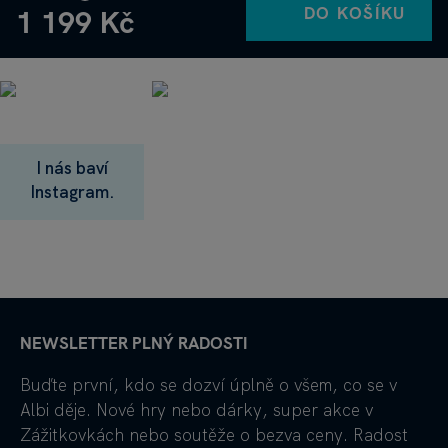
DO KOŠÍKU
1 199 Kč
I nás baví
Instagram.
NEWSLETTER PLNÝ RADOSTI
Buďte první, kdo se dozví úplně o všem, co se v
Albi děje. Nové hry nebo dárky, super akce v
Zážitkovkách nebo soutěže o bezva ceny. Radost