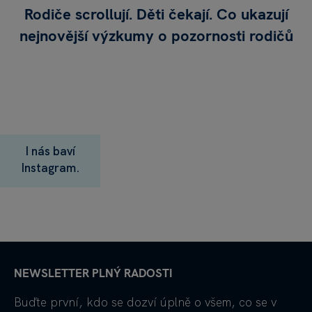
Rodiče scrollují. Děti čekají. Co ukazují
nejnovější výzkumy o pozornosti rodičů
I nás baví
Instagram.
NEWSLETTER PLNÝ RADOSTI
Buďte první, kdo se dozví úplně o všem, co se v