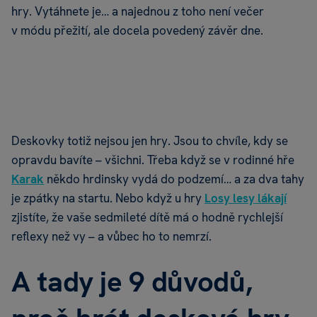
hry. Vytáhnete je… a najednou z toho není večer
v módu přežití, ale docela povedený závěr dne.
Deskovky totiž nejsou jen hry. Jsou to chvíle, kdy se
opravdu bavíte – všichni. Třeba když se v rodinné hře
Karak
někdo hrdinsky vydá do podzemí… a za dva tahy
je zpátky na startu. Nebo když u hry
Losy lesy lákají
zjistíte, že vaše sedmileté dítě má o hodně rychlejší
reflexy než vy – a vůbec ho to nemrzí.
A tady je 9 důvodů,