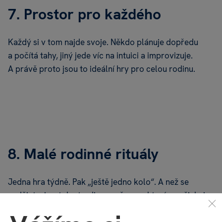
7. Prostor pro každého
Každý si v tom najde svoje. Někdo plánuje dopředu
a počítá tahy, jiný jede víc na intuici a improvizuje.
A právě proto jsou to ideální hry pro celou rodinu.
8. Malé rodinné rituály
Jedna hra týdně. Pak „ještě jedno kolo“. A než se
nadějete, je z toho tradice – a čas, na který se všichni
těšíte. Rodinné deskové hry se tak snadno stanou