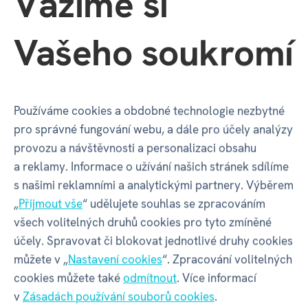
Vážíme si
malým rituálem, který drží rodinu pohromadě.
Vašeho soukromí
Používáme cookies a obdobné technologie nezbytné
9. Společné vzpomínky
pro správné fungování webu, a dále pro účely analýzy
provozu a návštěvnosti a personalizaci obsahu
Za rok si nejspíš nevybavíte ten večer, kdy každý
a reklamy. Informace o užívání našich stránek sdílíme
koukal do mobilu. Ale ten, kdy jste do půlnoci hráli
s našimi reklamními a analytickými partnery. Výběrem
deskovky a nemohli se přestat hádat a smát. Právě
„
Přijmout vše
“ udělujete souhlas se zpracováním
společné hraní často vytvoří vzpomínky, ke kterým se
všech volitelných druhů cookies pro tyto zmíněné
doma vracíte ještě dlouho.
účely. Spravovat či blokovat jednotlivé druhy cookies
můžete v „
Nastavení cookies
“. Zpracování volitelných
cookies můžete také
odmítnout
. Více informací
v
Zásadách používání souborů cookies
.