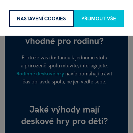
NASTAVENÍ COOKIES
PŘIJMOUT VŠE
Proč jsou deskové hry
vhodné pro rodinu?
Protože vás dostanou k jednomu stolu
a přirozeně spolu mluvíte, interagujete.
Rodinné deskové hry
navíc pomáhají trávit
čas opravdu spolu, ne jen vedle sebe.
Jaké výhody mají
deskové hry pro děti?