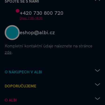
SPOJTE SE S NÁMI
+420 730 800 720
Dnes: 7.00–18.00
eshop@albi.cz
Kompletní kontaktní údaje
naleznete na stránce
zde
.
O NÁKUPECH V ALBI
Obchodní podmínky
DOPORUČUJEME
Ochrana osobních údajů
Doprava od Albi až k vám
Chcete vydat deskovku s Albi?
O ALBI
Platební metody
Albi čtení pro radost