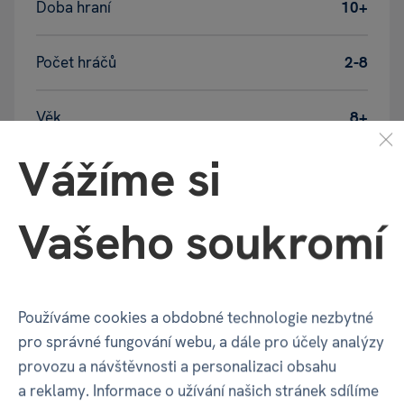
Doba hraní
10+
Počet hráčů
2-8
Věk
8+
Vážíme si
Balení produktu
Vašeho soukromí
Šířka balení
265 mm
Používáme cookies a obdobné technologie nezbytné
Hloubka balení
70 mm
pro správné fungování webu, a dále pro účely analýzy
provozu a návštěvnosti a personalizaci obsahu
Výška balení
200 mm
a reklamy. Informace o užívání našich stránek sdílíme