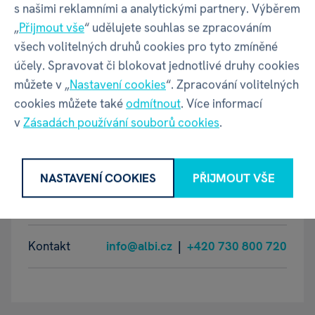
s našimi reklamními a analytickými partnery. Výběrem
Váha balení
442 g
„
Přijmout vše
“ udělujete souhlas se zpracováním
všech volitelných druhů cookies pro tyto zmíněné
účely. Spravovat či blokovat jednotlivé druhy cookies
GPSR - Výrobce
můžete v „
Nastavení cookies
“. Zpracování volitelných
cookies můžete také
odmítnout
. Více informací
v
Zásadách používání souborů cookies
.
Název
ALBI Česká republika a.s.
NASTAVENÍ COOKIES
PŘIJMOUT VŠE
Adresa
Thámova 289/13, Karlín | Praha |
186 00 | Česko
Kontakt
info@albi.cz
|
+420 730 800 720