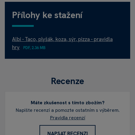
Přílohy ke stažení
Albi - Taco, plyšák, koza, sýr, pizza - pravidla
hry
PDF, 2.36 MB
Recenze
Máte zkušenost s tímto zbožím?
Napište recenzi a pomozte ostatním s výběrem.
Pravidla recenzí
NAPSAT RECENZI