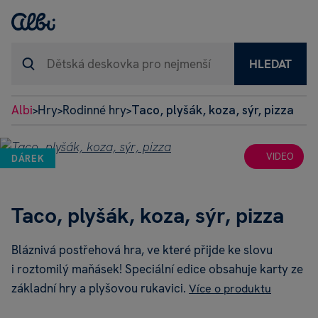
HLEDAT
Albi
Hry
Rodinné hry
Taco, plyšák, koza, sýr, pizza
>
>
>
VIDEO
DÁREK
Taco, plyšák, koza, sýr, pizza
Bláznivá postřehová hra, ve které přijde ke slovu
i roztomilý maňásek! Speciální edice obsahuje karty ze
základní hry a plyšovou rukavici.
Více o produktu