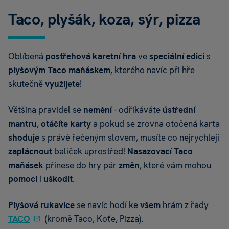
Taco, plyšák, koza, sýr, pizza
Oblíbená
postřehová karetní hra
ve
speciální edici
s
plyšovým Taco maňáskem
, kterého navíc při hře
skutečně
využijete
!
Většina pravidel se
nemění
- odříkáváte
ústřední
mantru
,
otáčíte karty
a pokud se zrovna otočená karta
shoduje
s právě řečeným slovem, musíte co nejrychleji
zaplácnout
balíček uprostřed!
Nasazovací Taco
maňásek
přinese do hry pár
změn
, které vám mohou
pomoci
i
uškodit
.
Plyšová rukavice
se navíc hodí ke
všem
hrám z řady
TACO
(kromě Taco, Koťe, Pizza).