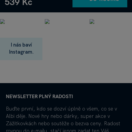
539 Kč
I nás baví
Instagram.
NEWSLETTER PLNÝ RADOSTI
Buďte první, kdo se dozví úplně o všem, co se v
Albi děje. Nové hry nebo dárky, super akce v
Zážitkovkách nebo soutěže o bezva ceny. Radost
rovnou do e-mailu, stačí jenom zadat ten Váš.