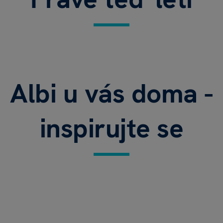
Albi u vás doma -
WARMIES
Někdy hřejí, někdy chladí
inspirujte se
TO CHCI