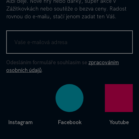
Albi děje. Nové hry nebo dárky, super akce v
Zážitkovkách nebo soutěže o bezva ceny. Radost
rovnou do e-mailu, stačí jenom zadat ten Váš.
Zobrazit
více
inspirace
Odesláním formuláře souhlasím se
zpracováním
osobních údajů
.
Instagram
Facebook
Youtube