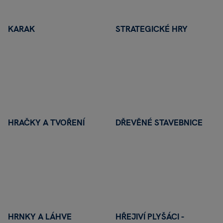
KARAK
STRATEGICKÉ HRY
ORIGINÁLNÍ A VESELÉ
Tritanové i skleněné lahve
TO CHCI
HRAČKY A TVOŘENÍ
DŘEVĚNÉ STAVEBNICE
HRNKY A LÁHVE
HŘEJIVÍ PLYŠÁCI -