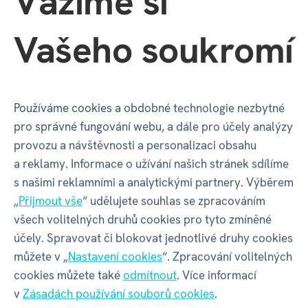
Vážíme si
noc!
Vašeho soukromí
Pohádková
Kvído
promítačka
pro
Používáme cookies a obdobné technologie nezbytné
děti
pro správné fungování webu, a dále pro účely analýzy
provozu a návštěvnosti a personalizaci obsahu
a reklamy. Informace o užívání našich stránek sdílíme
s našimi reklamními a analytickými partnery. Výběrem
Glóbus
„
Přijmout vše
“ udělujete souhlas se zpracováním
Mluvicí
všech volitelných druhů cookies pro tyto zmíněné
parťáci
účely. Spravovat či blokovat jednotlivé druhy cookies
pro
můžete v „
Nastavení cookies
“. Zpracování volitelných
malé
cookies můžete také
odmítnout
. Více informací
objevitele
v
Zásadách používání souborů cookies
.