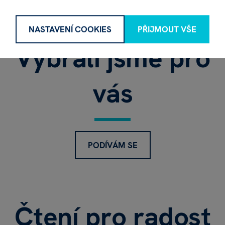
NASTAVENÍ COOKIES
PŘIJMOUT VŠE
Vybrali jsme pro
vás
PODÍVÁM SE
Čtení
pro radost