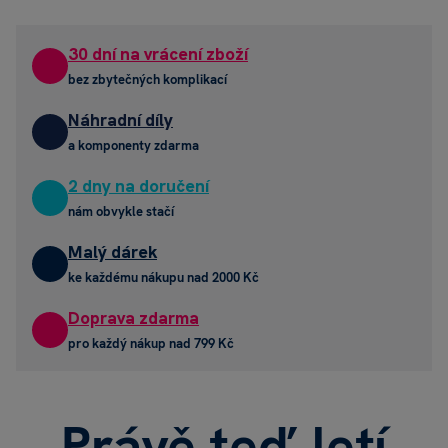
30 dní na vrácení zboží
bez zbytečných komplikací
Náhradní díly
a komponenty zdarma
DVĚ KNIHY V SETU
2 dny na doručení
Nová Albi tužka pro nejmenší
nám obvykle stačí
TO CHCI
Malý dárek
ke každému nákupu nad 2000 Kč
Doprava zdarma
pro každý nákup nad 799 Kč
Právě teď letí