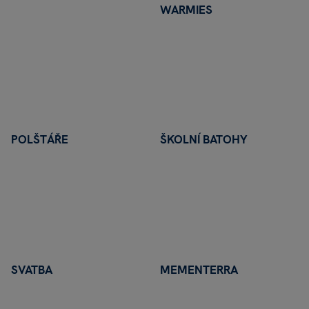
WARMIES
STRATEGICKÁ HRA
Kroťte a trénujte magické tvory
TO CHCI
POLŠTÁŘE
ŠKOLNÍ BATOHY
SVATBA
MEMENTERRA