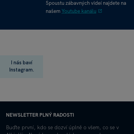
Spoustu zábavných videí najdete na
našem
Youtube kanálu
I nás baví
Instagram.
NEWSLETTER PLNÝ RADOSTI
Buďte první, kdo se dozví úplně o všem, co se v