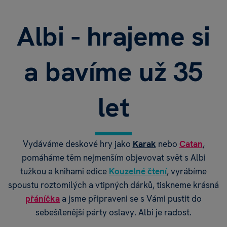
Albi - hrajeme si
a bavíme už 35
5 VODNÍCH AKTIVIT
Zábava pro celou rodinu
let
TO CHCI
Vydáváme deskové hry jako
Karak
nebo
Catan
,
pomáháme těm nejmenším objevovat svět s Albi
tužkou a knihami edice
Kouzelné čtení
, vyrábíme
spoustu roztomilých a vtipných dárků, tiskneme krásná
přáníčka
a jsme připraveni se s Vámi pustit do
sebešílenější párty oslavy. Albi je radost.