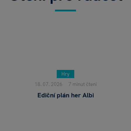
Hry
18. 07. 2026
7 minut čtení
Ediční plán her Albi