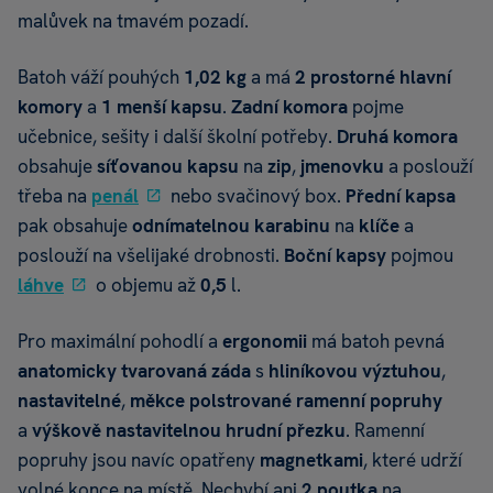
malůvek na tmavém pozadí.
Batoh váží pouhých
1,02
kg
a má
2
prostorné hlavní
komory
a
1
menší kapsu
.
Zadní komora
pojme
učebnice, sešity i další školní potřeby.
D
ruhá
komora
obsahuje
síťovanou kapsu
na
zip
,
jmenovku
a poslouží
třeba na
penál
nebo svačinový box.
Přední kapsa
pak obsahuje
odnímatelnou karabinu
na
klíče
a
poslouží na všelijaké drobnosti.
Boční kapsy
pojmou
láhve
o objemu až
0,5
l.
Pro maximální pohodlí a
ergonomii
má batoh pevná
anatomicky tvarovaná záda
s
hliníkovou výztuhou
,
nastavitelné
,
měkce polstrované
ramenní popruhy
a
výškově nastavitelnou hrudní přezku
. Ramenní
popruhy jsou navíc opatřeny
magnetkami
, které udrží
volné konce na místě. Nechybí ani
2
poutka
na