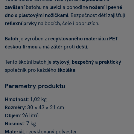
zavěšení
batohu na
lavici
a pohodlné
nošení
i
pevné
dno s plastovými nožičkami
. Bezpečnost dětí zajišťují
reflexní prvky
na bocích, čele i popruzích.
Batoh
je vyroben z
recyklovaného materiálu rPET
českou
firmou
a má
zátěr
proti
dešti.
Tento školní batoh je
stylový
,
bezpečný
a
praktický
společník pro každého
školáka
.
Parametry produktu
Hmotnost:
1,02 kg
Rozměry:
30 × 43 × 21 cm
Objem:
26 litrů
Nosnost:
7 kg
Materiál:
recyklovaný polyester