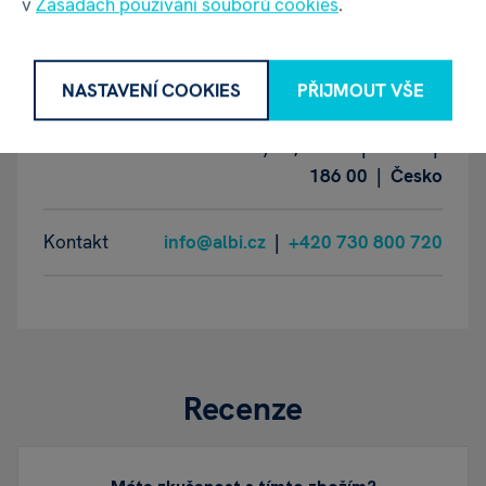
v
Zásadách používání souborů cookies
.
Název
ALBI Česká republika a.s.
NASTAVENÍ COOKIES
PŘIJMOUT VŠE
Adresa
Thámova 289/13, Karlín | Praha |
186 00 | Česko
Kontakt
info@albi.cz
|
+420 730 800 720
Recenze