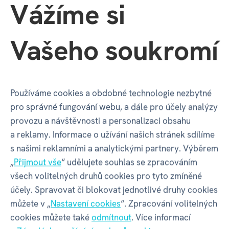
Výška dítěte
od 125 cm
Vážíme si
Vašeho soukromí
Balení produktu
Šířka balení
345 mm
Používáme cookies a obdobné technologie nezbytné
pro správné fungování webu, a dále pro účely analýzy
Hloubka balení
85 mm
provozu a návštěvnosti a personalizaci obsahu
a reklamy. Informace o užívání našich stránek sdílíme
s našimi reklamními a analytickými partnery. Výběrem
Výška balení
470 mm
„
Přijmout vše
“ udělujete souhlas se zpracováním
všech volitelných druhů cookies pro tyto zmíněné
Váha balení
1035 g
účely. Spravovat či blokovat jednotlivé druhy cookies
můžete v „
Nastavení cookies
“. Zpracování volitelných
cookies můžete také
odmítnout
. Více informací
GPSR - Výrobce