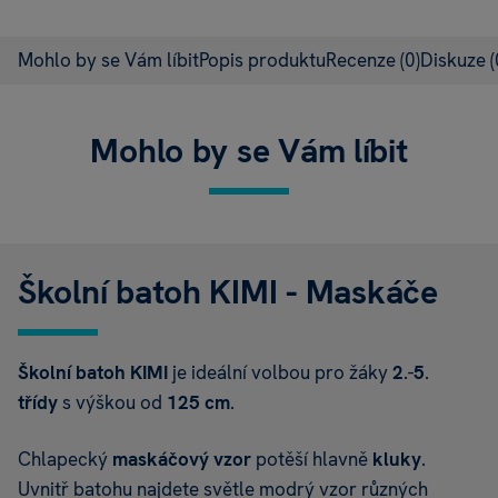
Mohlo by se Vám líbit
Popis produktu
Recenze
(0)
Diskuze
(
Mohlo by se Vám líbit
Školní batoh KIMI - Maskáče
Školní batoh
KIMI
je ideální volbou pro žáky
2
.-
5
.
třídy
s výškou od
125 cm
.
Chlapecký
maskáčový vzor
potěší hlavně
kluky
.
Uvnitř batohu najdete světle modrý vzor různých