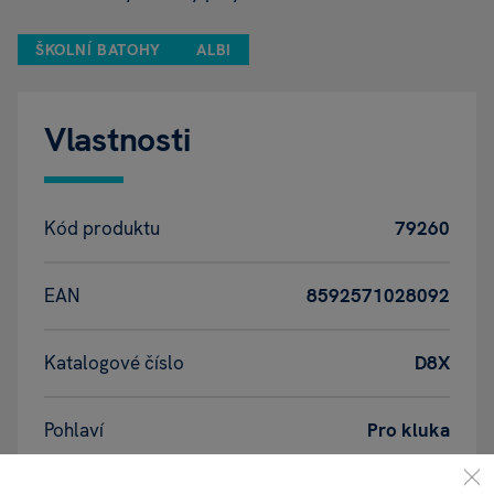
ŠKOLNÍ BATOHY
ALBI
Vlastnosti
Kód produktu
79260
EAN
8592571028092
Katalogové číslo
D8X
Pohlaví
Pro kluka