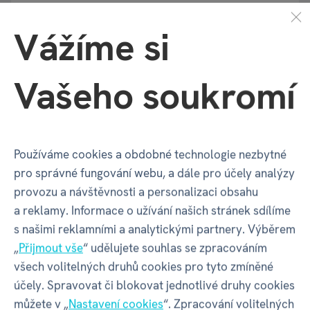
Pohlaví
Pro kluka
Vážíme si
Výška dítěte
od 115 cm
Vašeho soukromí
Balení produktu
Používáme cookies a obdobné technologie nezbytné
pro správné fungování webu, a dále pro účely analýzy
Šířka balení
350 mm
provozu a návštěvnosti a personalizaci obsahu
a reklamy. Informace o užívání našich stránek sdílíme
Hloubka balení
80 mm
s našimi reklamními a analytickými partnery. Výběrem
„
Přijmout vše
“ udělujete souhlas se zpracováním
Výška balení
400 mm
všech volitelných druhů cookies pro tyto zmíněné
účely. Spravovat či blokovat jednotlivé druhy cookies
Váha balení
970 g
můžete v „
Nastavení cookies
“. Zpracování volitelných