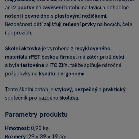
ani
2
poutka
na
zavěšení
batohu na
lavici
a pohodlné
nošení
i
pevné
dno
s
plastovými nožičkami
.
Bezpečnost dětí zajišťují
reflexní prvky
na bocích, čele
i popruzích.
Školní aktovka
je vyrobena z
recyklovaného
materiálu rPET
českou
firmou
, má
zátěr
proti
dešti
a byla
testována
v
ITC Zlín
, takže splňuje náročné
požadavky na
kvalitu
a
ergonomii
.
Tento školní batoh je
stylový
,
bezpečný
a
praktický
společník pro každého
školáka
.
Parametry produktu
Hmotnost:
0,90 kg
Rozměry:
29 × 39 × 19 cm