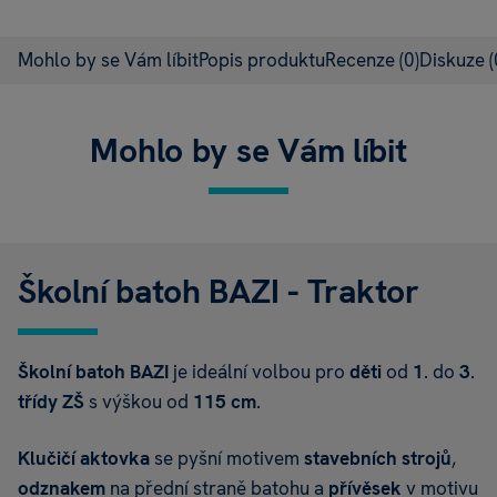
Mohlo by se Vám líbit
Popis produktu
Recenze
(0)
Diskuze
(
Mohlo by se Vám líbit
Školní batoh BAZI - Traktor
Školní batoh
BAZI
je ideální volbou pro
děti
od
1
. do
3
.
třídy
ZŠ
s výškou od
115 cm
.
Klučičí aktovka
se pyšní motivem
stavebních strojů
,
odznakem
na přední straně batohu a
přívěsek
v motivu