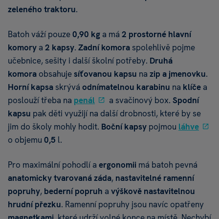
zeleného traktoru
.
Batoh váží pouze
0,90
kg
a má
2
prostorné hlavní
komory
a
2 kapsy
.
Zadní komora
spolehlivě pojme
učebnice, sešity i další školní potřeby.
D
ruhá
komora
obsahuje
síťovanou kapsu
na
zip
a jmenovku
.
Horní kapsa
skrývá
odnímatelnou karabinu
na
klíče
a
poslouží třeba na
penál
a svačinový box.
Spodní
kapsu
pak děti využijí na další drobnosti, které by se
jim do školy mohly hodit.
Boční kapsy
pojmou
láhve
o objemu
0,5
l.
Pro maximální pohodlí a
ergonomii
má batoh pevná
anatomicky tvarovaná záda
,
nastavitelné ramenní
popruhy
,
bederní popruh
a
výškově nastavitelnou
hrudní přezku
. Ramenní popruhy jsou navíc opatřeny
magnetkami
, které udrží volné konce na místě. Nechybí