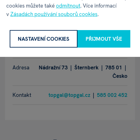
cookies můžete také
odmítnout
. Více informací
v
Zásadách používání souborů cookies
.
GPSR - Výrobce
NASTAVENÍ COOKIES
PŘIJMOUT VŠE
Název
Topgal a.s.
Adresa
Nádražní 73 | Šternberk | 785 01 |
Česko
Kontakt
topgal@topgal.cz
|
585 002 452