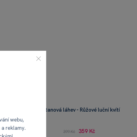
á města
Tritanová láhev - Růžové luční kvítí
vání webu,
 a reklamy.
359 Kč
399 Kč
ickými