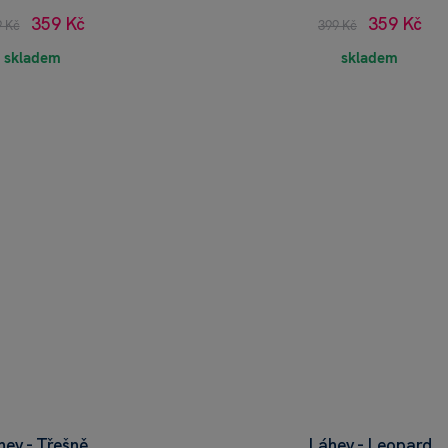
359 Kč
359 Kč
9 Kč
399 Kč
skladem
skladem
hev - Třešně
Láhev - Leopard