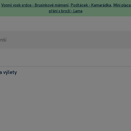
,
Vonný vosk srdce - Brusinkové mámení
,
Podtácek - Kamarádka
,
Mini placa
přání s broží - Lama
a výlety
98% 
Heurek