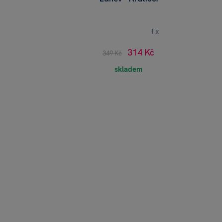
1 x
314 Kč
349 Kč
skladem