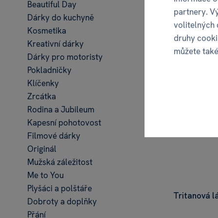
Beautiful Day
partnery. V
Dárky do kuchyně
volitelných
Kosmetika
druhy cooki
Kreativní dárky
můžete tak
Dárky pro motoristy
Pokladničky
Klíčenky
Zrcátka
Rodina a Jubileum
Kapesní pohotovost
Filmové dárky
Originál
Mužská záležitost
Me to You
Plyšáci a polštáře
Tritanová l
Dobroty a doplňky
Přání