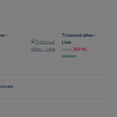
ev -
Tritanová láhev -
Linie
359 Kč
399 Kč
skladem
dnocení