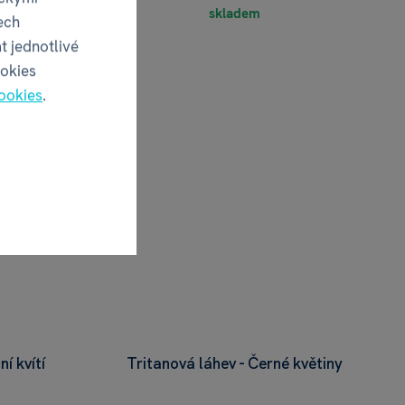
skladem
ech
t jednotlivé
ookies
ookies
.
í kvítí
Tritanová láhev - Černé květiny