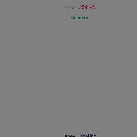
359 Kč
399 Kč
skladem
Láhev - Králíčci