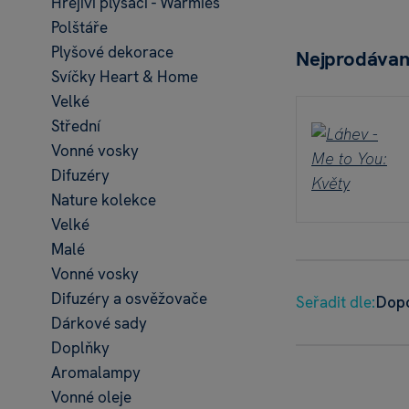
Hřejiví plyšáci - Warmies
Polštáře
Plyšové dekorace
Nejprodávan
Svíčky Heart & Home
Velké
Střední
Vonné vosky
Difuzéry
Nature kolekce
Velké
Malé
Vonné vosky
Difuzéry a osvěžovače
Seřadit dle:
Dop
Dárkové sady
Doplňky
Aromalampy
Vonné oleje