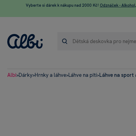
Vyberte si dárek k nákupu nad 2000 Kč!
Odznáček - Alkohol
Albi
Dárky
Hrnky a láhve
Láhve na pití
Láhve na sport 
>
>
>
>