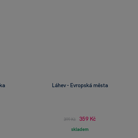
čka
Láhev - Evropská města
359 Kč
399 Kč
skladem