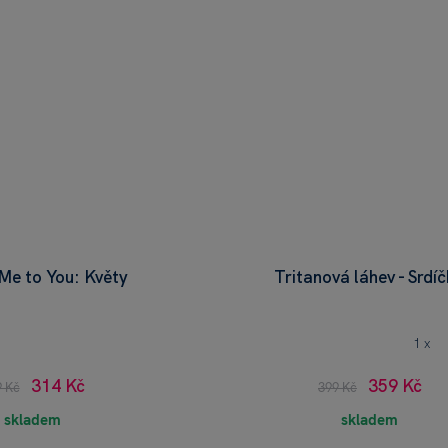
 Me to You: Květy
Tritanová láhev - Srdí
1 x
314 Kč
359 Kč
9 Kč
399 Kč
skladem
skladem