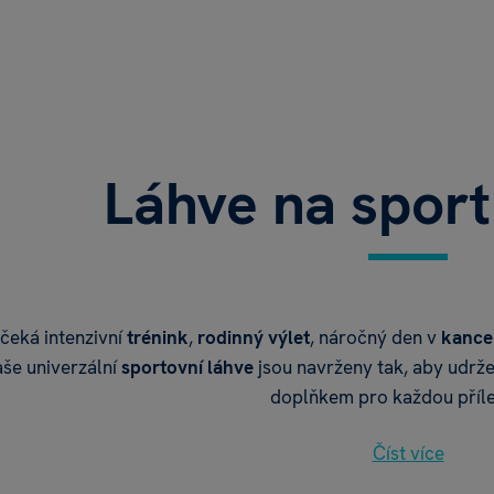
Láhve na sport
 čeká intenzivní
trénink
,
rodinný výlet
, náročný den v
kance
aše univerzální
sportovní láhve
jsou navrženy tak, aby udrže
doplňkem pro každou příle
Číst více