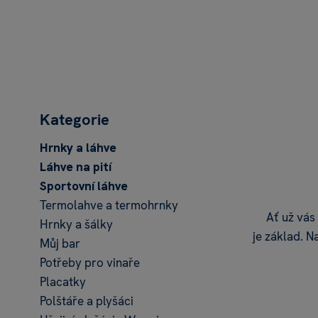
Kategorie
Hrnky a láhve
Láhve na pití
Sportovní láhve
Termolahve a termohrnky
Ať už vás
Hrnky a šálky
je základ. N
Můj bar
Potřeby pro vinaře
Placatky
Polštáře a plyšáci