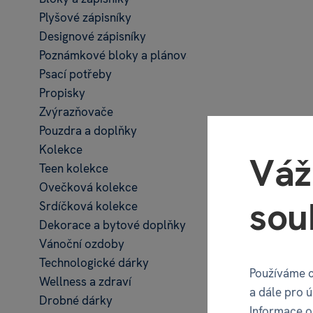
Plyšové zápisníky
Designové zápisníky
Poznámkové bloky a plánovače
Psací potřeby
Propisky
Zvýrazňovače
Pouzdra a doplňky
Kolekce
Váž
Teen kolekce
Ovečková kolekce
sou
Srdíčková kolekce
Dekorace a bytové doplňky
Vánoční ozdoby
Láh
Technologické dárky
Používáme c
Wellness a zdraví
a dále pro 
Drobné dárky
39
Informace o 