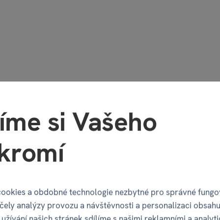
íme si Vašeho
kromí
ev - Citrony
Tritanová láhev - Evropsk
ookies a obdobné technologie nezbytné pro správné fungo
účely analýzy provozu a návštěvnosti a personalizaci obsahu
359 Kč
359 Kč
9 Kč
399 Kč
užívání našich stránek sdílíme s našimi reklamními a analyt