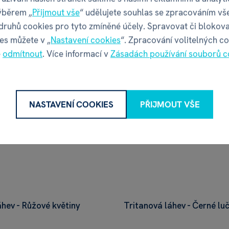
skladem
skladem
ýběrem „
Přijmout vše
“ udělujete souhlas se zpracováním vš
 druhů cookies pro tyto zmíněné účely. Spravovat či blokova
es můžete v „
Nastavení cookies
“. Zpracování volitelných c
é
odmítnout
. Více informací v
Zásadách používání souborů c
NASTAVENÍ COOKIES
PŘIJMOUT VŠE
áhev - Růžové květiny
Tritanová láhev - Černé lučn