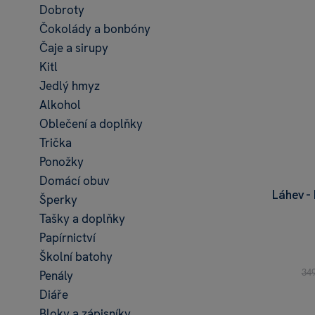
Dobroty
Čokolády a bonbóny
Čaje a sirupy
Kitl
Jedlý hmyz
Alkohol
Oblečení a doplňky
Trička
Ponožky
Domácí obuv
Láhev -
Šperky
Tašky a doplňky
Papírnictví
Školní batohy
34
Penály
Diáře
Bloky a zápisníky