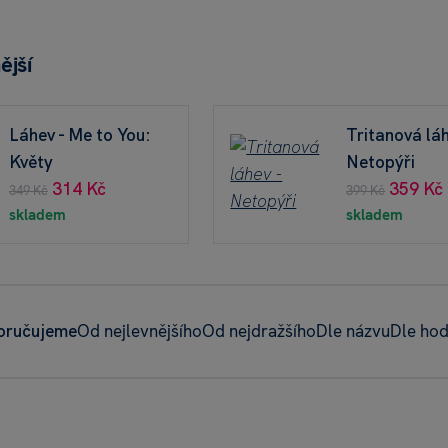
ější
Láhev - Me to You:
Tritanová láh
Květy
Netopýři
314 Kč
359 Kč
349 Kč
399 Kč
skladem
skladem
oručujeme
Od nejlevnějšího
Od nejdražšího
Dle názvu
Dle ho