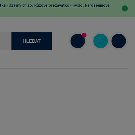
tka - Úžasný chlap
,
Růžové ořezávátko - Kvído
,
Narozeninové
HLEDAT
recenze
+420 730 800 720
a
Dnes: 10.00–18.00