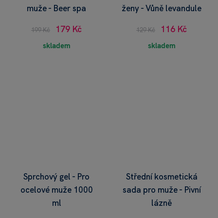
muže - Beer spa
ženy - Vůně levandule
179 Kč
116 Kč
199 Kč
129 Kč
skladem
skladem
Sprchový gel - Pro
Střední kosmetická
ocelové muže 1000
sada pro muže - Pivní
ml
lázně