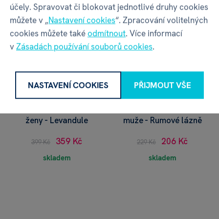
účely. Spravovat či blokovat jednotlivé druhy cookies
můžete v „
Nastavení cookies
“. Zpracování volitelných
cookies můžete také
odmítnout
. Více informací
v
Zásadách používání souborů cookies
.
NASTAVENÍ COOKIES
PŘIJMOUT VŠE
Kosmetická sada pro
Kosmetická sada pro
ženy - Levandule
muže - Rumové lázně
359 Kč
206 Kč
399 Kč
229 Kč
skladem
skladem