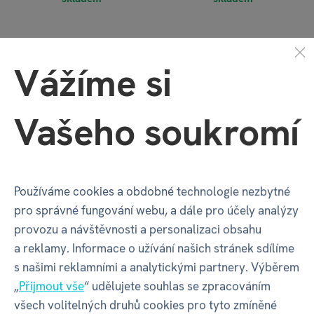
Vážíme si
Vašeho soukromí
Koupelová pěna -
Velká kosmetická
Používáme cookies a obdobné technologie nezbytné
Pivní lázeň 500 ml
sada pro muže - Pivní
pro správné fungování webu, a dále pro účely analýzy
lázně
provozu a návštěvnosti a personalizaci obsahu
134 Kč
149 Kč
a reklamy. Informace o užívání našich stránek sdílíme
242 Kč
268 Kč/1l
269 Kč
s našimi reklamními a analytickými partnery. Výběrem
skladem
skladem
„
Přijmout vše
“ udělujete souhlas se zpracováním
všech volitelných druhů cookies pro tyto zmíněné