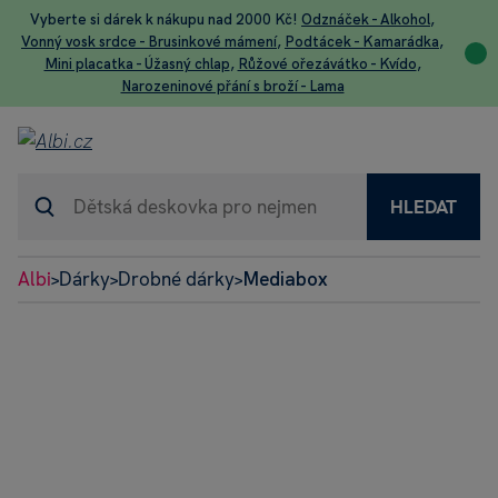
Vyberte si dárek k nákupu nad 2000 Kč!
Odznáček - Alkohol
,
Vonný vosk srdce - Brusinkové mámení
,
Podtácek - Kamarádka
,
Mini placatka - Úžasný chlap
,
Růžové ořezávátko - Kvído
,
Narozeninové přání s broží - Lama
HLEDAT
Albi
Dárky
Drobné dárky
Mediabox
>
>
>