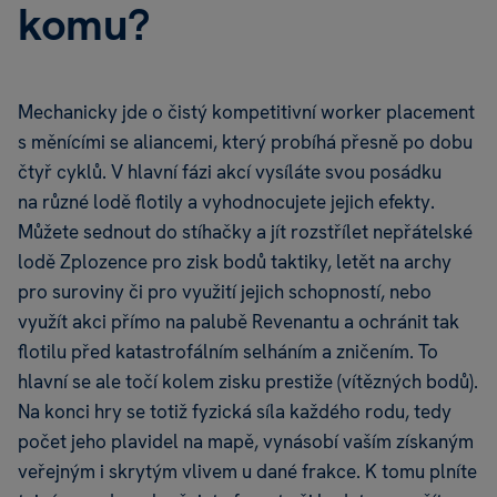
komu?
Mechanicky jde o čistý kompetitivní worker placement
s měnícími se aliancemi, který probíhá přesně po dobu
čtyř cyklů. V hlavní fázi akcí vysíláte svou posádku
na různé lodě flotily a vyhodnocujete jejich efekty.
Můžete sednout do stíhačky a jít rozstřílet nepřátelské
lodě Zplozence pro zisk bodů taktiky, letět na archy
pro suroviny či pro využití jejich schopností, nebo
využít akci přímo na palubě Revenantu a ochránit tak
flotilu před katastrofálním selháním a zničením. To
hlavní se ale točí kolem zisku prestiže (vítězných bodů).
Na konci hry se totiž fyzická síla každého rodu, tedy
počet jeho plavidel na mapě, vynásobí vaším získaným
veřejným i skrytým vlivem u dané frakce. K tomu plníte