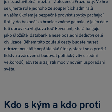
je nezastavitelná hrozba – Zplozenec Prázdnoty. Ve hře
se ujmete role jednoho ze soupeřících admirálů
a vaším úkolem je bezpečně provést zbytky prchající
flotily do bezpečí za hranice známé galaxie. V jejím čele
letí obrovská vlajková loď Revenant, která funguje
jako úložiště databank a nese poslední dědictví celé
civilizace. Během této zoufalé cesty budete muset
odrážet neustálé nepřátelské útoky, starat se o přežití
lidstva a zároveň si budovat politický vliv u sedmi
velkorodů, abyste si zajistili moc v novém uspořádání
světa.
Kdo s kým a kdo proti