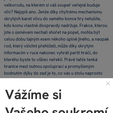
velkorodu, na kterém si váš soupeř veřejně buduje
vliv? Nejspíš ano. Jenže díky chytrému mechanismu
skrytých karet vlivu do samého konce hry netušíte,
kdo komu vlastně doopravdy nadržuje. Frakce, kterou
jste s úsměvem nechali shořet na popel, mohla být
celou dobu tajným esem někoho úplně jiného, a naopak
rod, který všichni přehlíželi, může díky skrytým
informacím v ruce nakonec vyhrát partii hráči, do
kterého byste to vůbec neřekli. Právě tahle tenká
hranice mezi nutnou spoluprací a promyšleným
bodnutím dýky do zad je to, co vás u stolu naprosto
pohltí.
Vážíme si
Vašeho soukromí