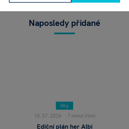
Naposledy přidané
Hry
18. 07. 2026
7 minut čtení
Ediční plán her Albi