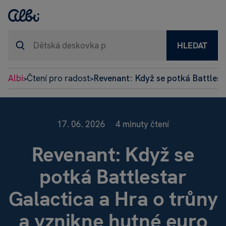
HLEDAT
Albi
Čtení pro radost
Revenant: Když se potká Battlesta
>
>
17. 06. 2026
4 minuty čtení
Revenant: Když se
potká Battlestar
Galactica a Hra o trůny
a vznikne hutné euro