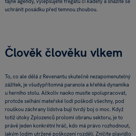
tajné agendy, vylepšujete fregatu či kadety a snažíte se
uchránit posádku před temnou zhoubou.
Člověk člověku vlkem
To, co ale dělá z Revenantu skutečně nezapomenutelný
zážitek, je všudypřítomná paranoia a křehká dynamika
u herního stolu. Ačkoliv naoko musíte spolupracovat,
protože selhání mateřské lodi poškodí všechny, pod
rouškou záchrany lidstva bují tvrdý boj o moc. Když
totiž útoky Zplozenců prolomí obranu sektoru, je to
právě jeden konkrétní hráč, kdo má právo rozhodnout,
jakým lodím utržené poškození rozdělí. Zničíte plavidlo