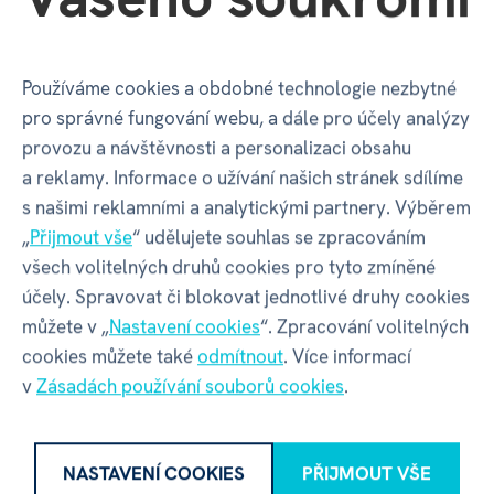
A pro koho tedy
Revenant
vlastně je? Zacíleno je na
náročnější stratégy, kteří hledají komplexní euro hru se
silným, všudypřítomným sci-fi tématem. Hra vás drží
Používáme cookies a obdobné technologie nezbytné
neustále pod tlakem a nutí vás dělat těžká rozhodnutí –
pro správné fungování webu, a dále pro účely analýzy
útokům Zplozenců se nedá vyhnout úplně, takže musíte
provozu a návštěvnosti a personalizaci obsahu
pečlivě volit, jaké rody a lodě v obraně upřednostníte,
a reklamy. Informace o užívání našich stránek sdílíme
abyste ochránili své největší zdroje bodů. Pokud vás
s našimi reklamními a analytickými partnery. Výběrem
baví nekompromisní mechanismus umisťování
„
Přijmout vše
“ udělujete souhlas se zpracováním
pracovníků, práce s násobiči bodů a epický příběh
všech volitelných druhů cookies pro tyto zmíněné
zasazený do bohatého univerza hry Voidfall, Revenant
účely. Spravovat či blokovat jednotlivé druhy cookies
vám nabídne fantastický herní zážitek, který rozhodně
můžete v „
Nastavení cookies
“. Zpracování volitelných
stojí za to pořídit.
cookies můžete také
odmítnout
. Více informací
v
Zásadách používání souborů cookies
.
Text: Michal Řezba
NASTAVENÍ COOKIES
PŘIJMOUT VŠE