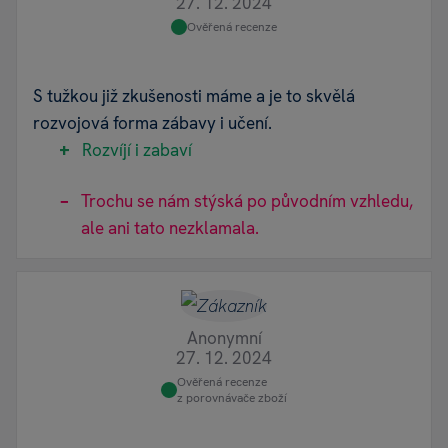
27. 12. 2024
Ověřená recenze
S tužkou již zkušenosti máme a je to skvělá
rozvojová forma zábavy i učení.
Rozvíjí i zabaví
Trochu se nám stýská po původním vzhledu,
ale ani tato nezklamala.
Anonymní
27. 12. 2024
Ověřená recenze
z porovnávače zboží