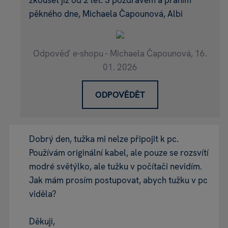
zkoušet již od 2 let. S pozdravem a přáním
pěkného dne, Michaela Čapounová, Albi
Odpověď e-shopu - Michaela Čapounová,
16.
01. 2026
ODPOVĚDĚT
Dobrý den, tužka mi nelze připojit k pc.
Používám originální kabel, ale pouze se rozsvítí
modré světýlko, ale tužku v počítači nevidím.
Jak mám prosím postupovat, abych tužku v pc
viděla?
Děkuji,