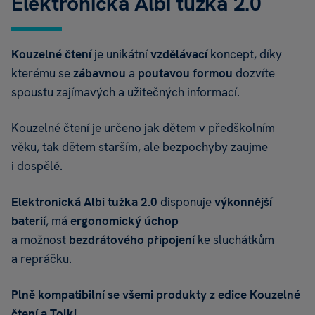
Elektronická Albi tužka 2.0
Kouzelné čtení
je unikátní
vzdělávací
koncept, díky
kterému se
zábavnou
a
poutavou formou
dozvíte
spoustu zajímavých a užitečných informací.
Kouzelné čtení je určeno jak dětem v předškolním
věku, tak dětem starším, ale bezpochyby zaujme
i dospělé.
Elektronická Albi tužka 2.0
disponuje
výkonnější
baterií
, má
ergonomický úchop
a možnost
bezdrátového připojení
ke sluchátkům
a repráčku.
Plně kompatibilní se všemi produkty z edice Kouzelné
čtení a Tolki.