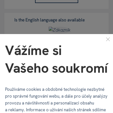
Is the English language also available
Zákazník,
30. 05. 2026,
1 odpověď
Vážíme si
ODPOVĚDĚT
Vašeho soukromí
Hello, the English Albi pen is only available in a
set with the book
here
. Best regards,
Marieta Blažejovská, Albi.
Používáme cookies a obdobné technologie nezbytné
pro správné fungování webu, a dále pro účely analýzy
provozu a návštěvnosti a personalizaci obsahu
Odpověď e-shopu - Marieta Blažejovská,
01.
a reklamy. Informace o užívání našich stránek sdílíme