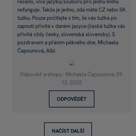
řečeno, více jazyků/souborů pro jednu knihu
nefunguje. Takže je jedno, zda máte CZ nebo SK
tužku. Pouze počítejte s tím, že vás tužka po
zapnutí přivítá v daném jazyce (česká tužka vás
přivítá vždy česky, slovenská slovensky). S
pozdravem a přáním pěkného dne, Michaela
Čapounová, Albi
Odpověď e-shopu - Michaela Čapounová,
09.
12. 2025
ODPOVĚDĚT
NAČÍST DALŠÍ