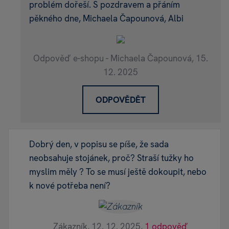
problém dořeší. S pozdravem a přáním
pěkného dne, Michaela Čapounová, Albi
Odpověď e-shopu - Michaela Čapounová,
15.
12. 2025
ODPOVĚDĚT
Dobrý den, v popisu se píše, že sada
neobsahuje stojánek, proč? Straší tužky ho
myslim měly ? To se musí ještě dokoupit, nebo
k nové potřeba není?
Zákazník,
12. 12. 2025,
1 odpověď