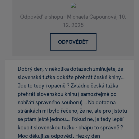
Odpověď e-shopu - Michaela Čapounová,
10.
12. 2025
ODPOVĚDĚT
Dobrý den, v několika dotazech zmiňujete, že
slovenská tužka dokáže přehrát české knihy….
Jde to tedy i opačně ? Zvládne česká tužka
přehrát slovenskou knihu ( samozřejmě po
nahřátí správného souboru)…. Na dotaz na
stránkách mi bylo řečeno, že ne, ale pro jistotu
se ptám ještě jednou…. Pokud ne, je tedy lepší
koupit slovenskou tužku - chápu to správně ?
Moc děkuji za odpověď. Hezky den