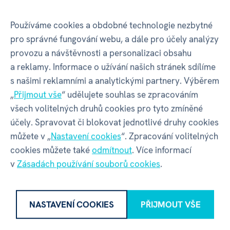
EAN
8590228109200
Používáme cookies a obdobné technologie nezbytné
Katalogové číslo
2CH
pro správné fungování webu, a dále pro účely analýzy
provozu a návštěvnosti a personalizaci obsahu
Barva
Zlatá
a reklamy. Informace o užívání našich stránek sdílíme
s našimi reklamními a analytickými partnery. Výběrem
„
Přijmout vše
“ udělujete souhlas se zpracováním
Motiv
Jsi královna
všech volitelných druhů cookies pro tyto zmíněné
účely. Spravovat či blokovat jednotlivé druhy cookies
Balení produktu
můžete v „
Nastavení cookies
“. Zpracování volitelných
cookies můžete také
odmítnout
. Více informací
v
Zásadách používání souborů cookies
.
Šířka balení
75 mm
NASTAVENÍ COOKIES
PŘIJMOUT VŠE
Hloubka balení
3 mm