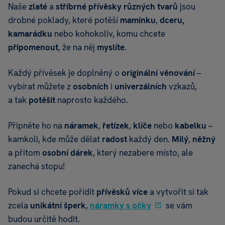
Naše
zlaté
a
stříbrné přívěsky různých tvarů
jsou
drobné poklady, které potěší
maminku
,
dceru,
kamarádku
nebo kohokoliv, komu chcete
připomenout
, že na něj
myslíte
.
Každý přívěsek je doplněný o
originální
věnování
–
vybírat můžete z
osobních
i
univerzálních
vzkazů,
a tak
potěšit
naprosto každého.
Připněte ho na
náramek
,
řetízek
,
klíče
nebo
kabelku
–
kamkoli, kde může dělat
radost
každý den.
Milý
,
něžný
a přitom
osobní dárek
, který nezabere místo, ale
zanechá stopu!
Pokud si chcete pořídit
přívěsků více
a vytvořit si tak
zcela
unikátní šperk
,
náramky s očky
se vám
budou určitě hodit.