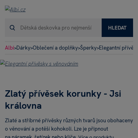
HLEDAT
Albi
Dárky
Oblečení a doplňky
Šperky
Elegantní přívěs
>
>
>
>
Zlatý přívěsek korunky - Jsi
královna
Zlaté a stříbrné přívěsky různých tvarů jsou obohaceny
o věnování a potěší kohokoli. Lze je připnout
na náramek, řetízek nebo klíče.
Více o produktu