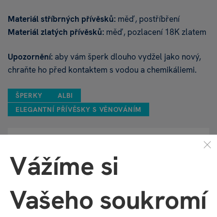
Materiál stříbrných přívěsků:
měď, postříbření
Materiál zlatých přívěsků:
měď, pozlacení 18K zlatem
Upozornění:
aby vám šperk dlouho vydžel jako nový,
chraňte ho před kontaktem s vodou a chemikáliemi.
ŠPERKY
ALBI
ELEGANTNÍ PŘÍVĚSKY S VĚNOVÁNÍM
Vlastnosti
Vážíme si
Kód produktu
51338
Vašeho soukromí