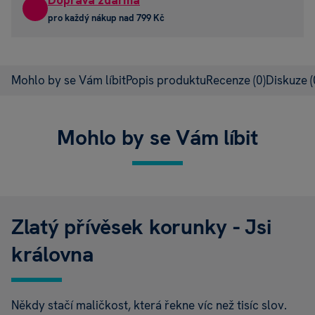
Doprava zdarma
pro každý nákup nad 799 Kč
Mohlo by se Vám líbit
Popis produktu
Recenze
(0)
Diskuze
(
Mohlo by se Vám líbit
Zlatý přívěsek korunky - Jsi
královna
Někdy stačí maličkost, která řekne víc než tisíc slov.