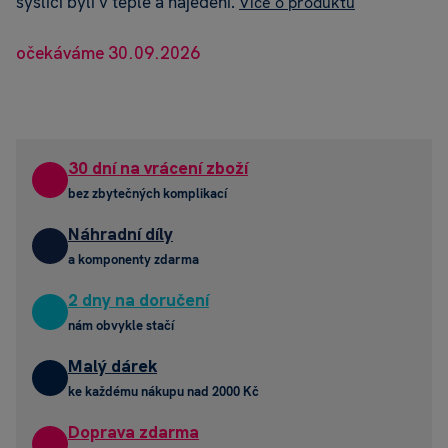
syslíci byli v teple a najedení.
Více o produktu
očekáváme 30.09.2026
30 dní na vrácení zboží
bez zbytečných komplikací
Náhradní díly
a komponenty zdarma
2 dny na doručení
nám obvykle stačí
Malý dárek
ke každému nákupu nad 2000 Kč
Doprava zdarma