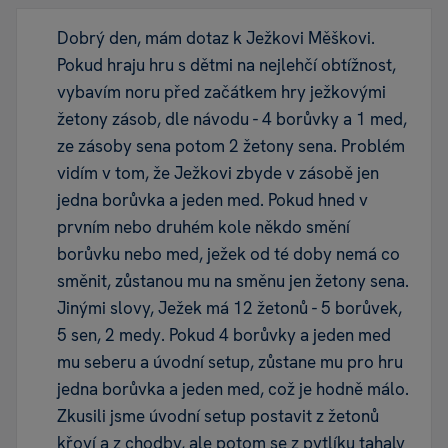
Dobrý den, mám dotaz k Ježkovi Měškovi.
Pokud hraju hru s dětmi na nejlehčí obtížnost,
vybavím noru před začátkem hry ježkovými
žetony zásob, dle návodu - 4 borůvky a 1 med,
ze zásoby sena potom 2 žetony sena. Problém
vidím v tom, že Ježkovi zbyde v zásobě jen
jedna borůvka a jeden med. Pokud hned v
prvním nebo druhém kole někdo smění
borůvku nebo med, ježek od té doby nemá co
směnit, zůstanou mu na směnu jen žetony sena.
Jinými slovy, Ježek má 12 žetonů - 5 borůvek,
5 sen, 2 medy. Pokud 4 borůvky a jeden med
mu seberu a úvodní setup, zůstane mu pro hru
jedna borůvka a jeden med, což je hodně málo.
Zkusili jsme úvodní setup postavit z žetonů
křoví a z chodby, ale potom se z pytlíku tahaly