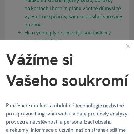
naláká na krásné figurky syslů, obrázky
na kartách i herním plánu včetně důmyslně
vytvořené spižírny, kam se posílají suroviny
na zimu.
Hra rychle plyne. Insert je součástí hry
a vypadá odolně.
Pravidla srozumitelná, popř. se dá kouknout
Vážíme si
na youtube na videonávod.
bez výhrad
Vašeho soukromí
Lubomír P.
Používáme cookies a obdobné technologie nezbytné
29. 11. 2024
pro správné fungování webu, a dále pro účely analýzy
Ověřená recenze
provozu a návštěvnosti a personalizaci obsahu
a reklamy. Informace o užívání našich stránek sdílíme