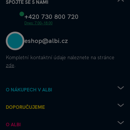
SPOJTE SE S NÁMI
+420 730 800 720
Dnes: 7.00–18.00
eshop@albi.cz
Kompletní kontaktní údaje
naleznete na stránce
zde
.
O NÁKUPECH V ALBI
Obchodní podmínky
DOPORUČUJEME
Ochrana osobních údajů
Doprava od Albi až k vám
Chcete vydat deskovku s Albi?
O ALBI
Platební metody
Albi čtení pro radost