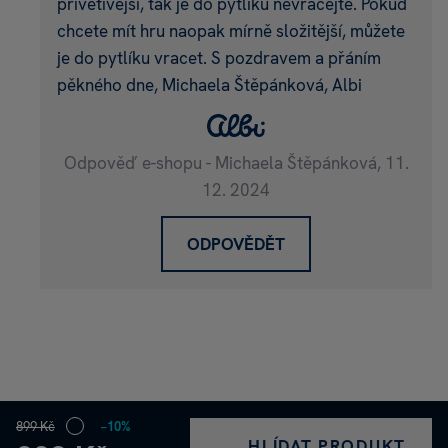
přívětivější, tak je do pytlíku nevracejte. Pokud
chcete mít hru naopak mírně složitější, můžete
je do pytlíku vracet. S pozdravem a přáním
pěkného dne, Michaela Štěpánková, Albi
Odpověď e-shopu - Michaela Štěpánková,
11.
12. 2024
ODPOVĚDĚT
899 Kč
−10%
HLÍDAT PRODUKT