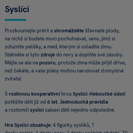
Syslíci
Prozkoumejte prérii a
shromážděte
šťavnaté plody,
na nichž si budete moci pochutnávat, seno, jímž si
zútulníte pelíšky, a med, kterým si osladíte zimu.
Stáhněte si tyto
zdroje
do nory a doplňte své zásoby.
Mějte se ale na
pozoru
, protože zima může přijít dříve,
než čekáte, a vaše plány mohou narušovat zlomyslná
zvířata!
S
rodinnou kooperativní
hrou
Syslíci: Heboučké údolí
potěšíte děti již od
6 let
.
Jednoduchá pravidla
a roztomilí
syslíci
zabaví děti nejedno odpoledne.
Hra Syslíci obsahuje:
4 figurky syslíků, 1