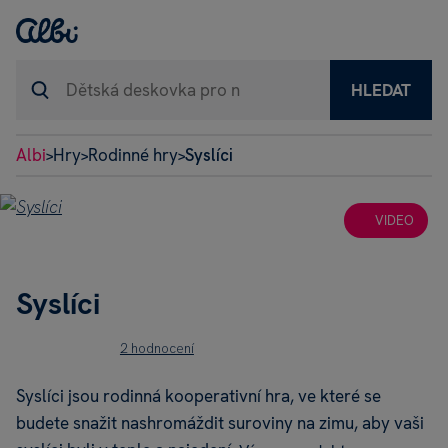
HLEDAT
Albi
Hry
Rodinné hry
Syslíci
>
>
>
VIDEO
Syslíci
2 hodnocení
Syslíci jsou rodinná kooperativní hra, ve které se
budete snažit nashromáždit suroviny na zimu, aby vaši