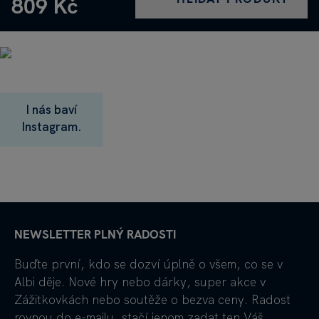
809 Kč
I nás baví
Instagram.
NEWSLETTER PLNÝ RADOSTI
Buďte první, kdo se dozví úplně o všem, co se v
Albi děje. Nové hry nebo dárky, super akce v
Zážitkovkách nebo soutěže o bezva ceny. Radost
rovnou do e-mailu, stačí jenom zadat ten Váš.