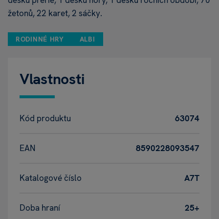
desku prérie, 1 desku nory, 1 desku ročních období, 70
žetonů, 22 karet, 2 sáčky.
RODINNÉ HRY
ALBI
Vlastnosti
Kód produktu
63074
EAN
8590228093547
Katalogové číslo
A7T
Doba hraní
25+