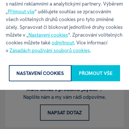
s našimi reklamními a analytickými partnery. Výběrem
Hra zakoupena jako dárek.
„
Přijmout vše
“ udělujete souhlas se zpracováním
Zábavnost, kvalita komponent, lze ji využít
všech volitelných druhů cookies pro tyto zmíněné
jako párty hru pro dospělé.
účely. Spravovat či blokovat jednotlivé druhy cookies
Nic
můžete v „
Nastavení cookies
“. Zpracování volitelných
cookies můžete také
odmítnout
. Více informací
v
Zásadách používání souborů cookies
.
Diskuze
NASTAVENÍ COOKIES
PŘIJMOUT VŠE
Máte dotaz k produktu „Syslíci“?
Napište nám a my vám rádi odpovíme.
NAPSAT DOTAZ