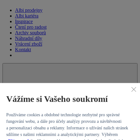
Albi prodejny
Albi kariéra
Inspirace
Čtení pro radost
Archiv souborů
Náhradní díly
Vrácení zboží
Kontakt
Vážíme si Vašeho soukromí
Používáme cookies a obdobné technologie nezbytné pro správné
fungování webu, a dále pro účely analýzy provozu a návštěvnosti
a personalizaci obsahu a reklamy. Informace o užívání našich stránek
sdílíme s našimi reklamními a analytickými partnery. Výběrem