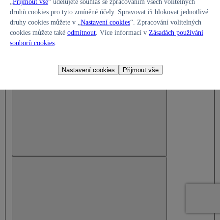
„
Přijmout vše
“ udělujete souhlas se zpracováním všech volitelných
druhů cookies pro tyto zmíněné účely. Spravovat či blokovat jednotlivé
druhy cookies můžete v „
Nastavení cookies
“. Zpracování volitelných
menu
cookies můžete také
odmítnout
. Více informací v
Zásadách používání
souborů cookies
.
Nastavení cookies
Přijmout vše