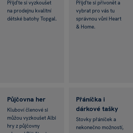
Přijďte si vyzkoušet
Přijďte si přivonět a
na prodejnu kvalitní
vybrat pro vás tu
dětské batohy Topgal.
správnou vůni Heart
& Home.
Barvy jara, vůně slunce
Nové svíčky
Podívám se
Heart & Home
na prodejnách Albi
Půjčovna her
Přáníčka i
dárkové tašky
Kluboví členové si
můžou vyzkoušet Albi
Stovky přáníček a
hry z půjčovny
nekonečno možností,