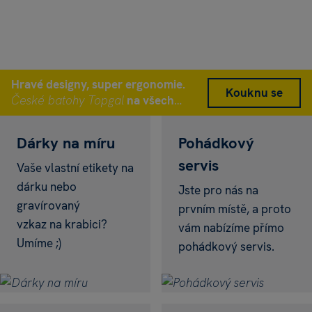
Hravé designy, super ergonomie.
Kouknu se
České batohy Topgal
na všech
prodejnách Albi
Dárky na míru
Pohádkový
servis
Vaše vlastní etikety na
dárku nebo
Jste pro nás na
gravírovaný
prvním místě, a proto
vzkaz na krabici?
vám nabízíme přímo
Umíme ;)
pohádkový servis.