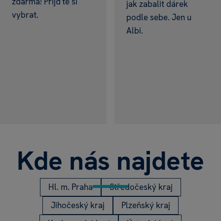
zdarma! Přijďte si
jak zabalit dárek
vybrat.
podle sebe. Jen u
Albi.
Balónky
s textem
na přání! Jedinečný
Více
balónek
,
100% originál
Kde nás najdete
Hl. m. Praha
Středočeský kraj
Jihočeský kraj
Plzeňský kraj