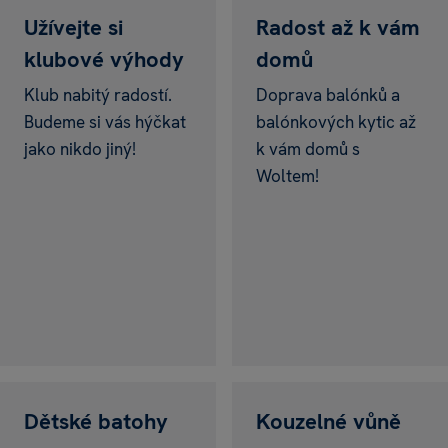
Užívejte si
Radost až k vám
klubové výhody
domů
Klub nabitý radostí.
Doprava balónků a
Budeme si vás hýčkat
balónkových kytic až
jako nikdo jiný!
k vám domů s
Vstupenka
do Mirakula
ke každému
To chci
nákupu nad 999 Kč.
Na prodejnách i e-
Woltem!
shopu Albi
Dětské batohy
Kouzelné vůně