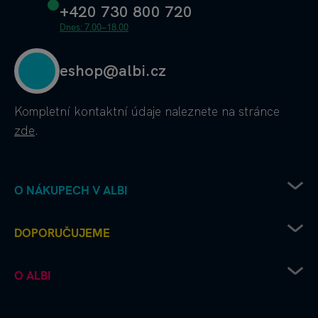
+420 730 800 720
Dnes: 7.00–18.00
eshop@albi.cz
Kompletní kontaktní údaje
naleznete na stránce
zde
.
O NÁKUPECH V ALBI
Obchodní podmínky
DOPORUČUJEME
Ochrana osobních údajů
Doprava od Albi až k vám
Chcete vydat deskovku s Albi?
O ALBI
Platební metody
Albi čtení pro radost
Výhodné nákupy a partnerské slevy
Kouzelné čtení microsite
Albi firma
Recenze a hodnocení - jak to u nás chodí