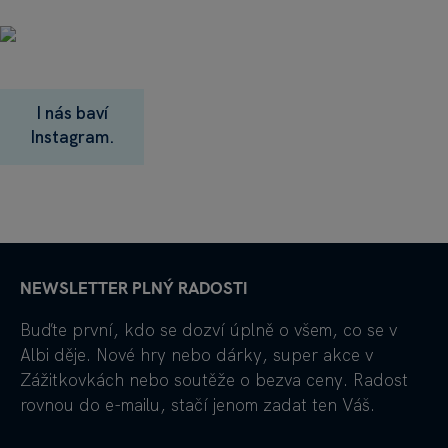
I nás baví
Instagram.
NEWSLETTER PLNÝ RADOSTI
Buďte první, kdo se dozví úplně o všem, co se v
Albi děje. Nové hry nebo dárky, super akce v
Zážitkovkách nebo soutěže o bezva ceny. Radost
rovnou do e-mailu, stačí jenom zadat ten Váš.