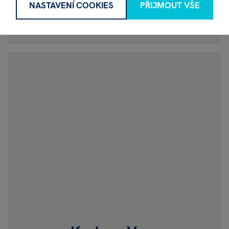
Brněnská 1825/23a, Hradec Králové
NASTAVENÍ COOKIES
PŘIJMOUT VŠE
Po - Ne: 09:00 - 21:00