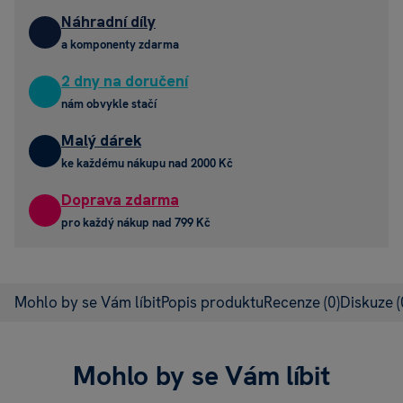
Náhradní díly
a komponenty zdarma
2 dny na doručení
nám obvykle stačí
Malý dárek
ke každému nákupu nad 2000 Kč
Doprava zdarma
pro každý nákup nad 799 Kč
Mohlo by se Vám líbit
Popis produktu
Recenze
(0)
Diskuze
(
Mohlo by se Vám líbit