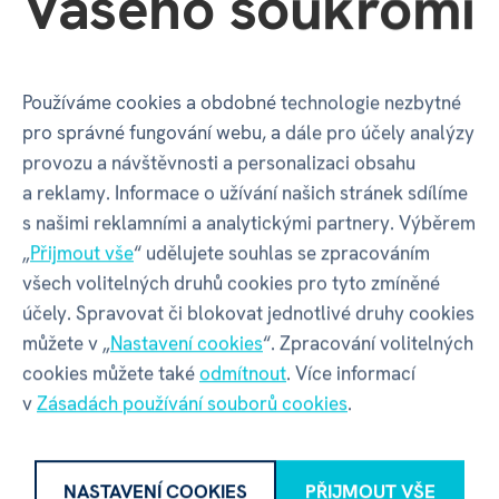
Vašeho soukromí
186 00 | Česko
Kontakt
info@albi.cz
|
+420 730 800 720
Používáme cookies a obdobné technologie nezbytné
pro správné fungování webu, a dále pro účely analýzy
provozu a návštěvnosti a personalizaci obsahu
a reklamy. Informace o užívání našich stránek sdílíme
s našimi reklamními a analytickými partnery. Výběrem
Recenze
„
Přijmout vše
“ udělujete souhlas se zpracováním
všech volitelných druhů cookies pro tyto zmíněné
účely. Spravovat či blokovat jednotlivé druhy cookies
Máte zkušenost s tímto zbožím?
můžete v „
Nastavení cookies
“. Zpracování volitelných
Napište recenzi a pomozte ostatním s výběrem.
cookies můžete také
odmítnout
. Více informací
Pravidla recenzí
v
Zásadách používání souborů cookies
.
NAPSAT RECENZI
NASTAVENÍ COOKIES
PŘIJMOUT VŠE