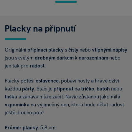
Placky na připnutí
Originální
připínací placky
s
čísly
nebo
vtipnými
nápisy
jsou skvělým
drobným dárkem
k
narozeninám
nebo
jen tak pro
radost
!
Placky potěší
oslavence
, pobaví hosty a hravě oživí
každou
párty
. Stačí je
připnout
na
tričko
,
batoh
nebo
tašku
a zábava může začít. Navíc zůstanou jako milá
vzpomínka
na výjimečný den, která bude dělat radost
ještě dlouho poté.
Průměr placky:
5,8 cm