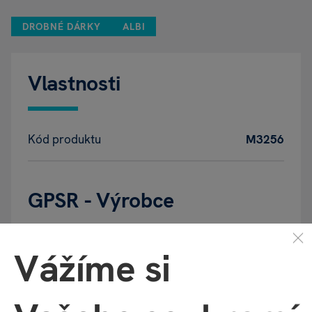
DROBNÉ DÁRKY
ALBI
Vlastnosti
Kód produktu
M3256
GPSR - Výrobce
Vážíme si
Název
ALBI Česká republika a.s.
Adresa
Thámova 289/13, Karlín | Praha |