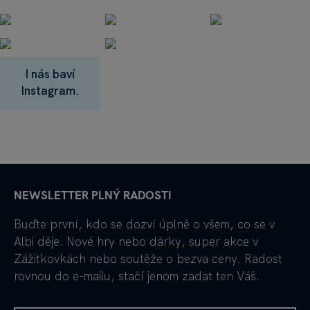
I nás baví
Instagram.
NEWSLETTER PLNÝ RADOSTI
Buďte první, kdo se dozví úplně o všem, co se v
Albi děje. Nové hry nebo dárky, super akce v
Zážitkovkách nebo soutěže o bezva ceny. Radost
rovnou do e-mailu, stačí jenom zadat ten Váš.