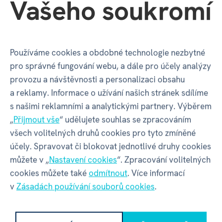
Vašeho soukromí
Hodnocení
5
2 x
Používáme cookies a obdobné technologie nezbytné
100 %
zákazníků doporučuje
pro správné fungování webu, a dále pro účely analýzy
2
hodnocení uživatelů
provozu a návštěvnosti a personalizaci obsahu
Máte zkušenost s tímto zbožím?
a reklamy. Informace o užívání našich stránek sdílíme
Napište recenzi a pomozte ostatním s výběrem.
s našimi reklamními a analytickými partnery. Výběrem
Pravidla recenzí
„
Přijmout vše
“ udělujete souhlas se zpracováním
všech volitelných druhů cookies pro tyto zmíněné
NAPSAT RECENZI
účely. Spravovat či blokovat jednotlivé druhy cookies
můžete v „
Nastavení cookies
“. Zpracování volitelných
cookies můžete také
odmítnout
. Více informací
v
Zásadách používání souborů cookies
.
Blanka R.
07. 08. 2026