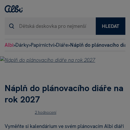
HLEDAT
Albi
Dárky
Papírnictví
Diáře
Náplň do plánovacího diář
>
>
>
>
Náplň do plánovacího diáře na
rok 2027
2 hodnocení
Vyměňte si kalendárium ve svém plánovacím Albi diáři