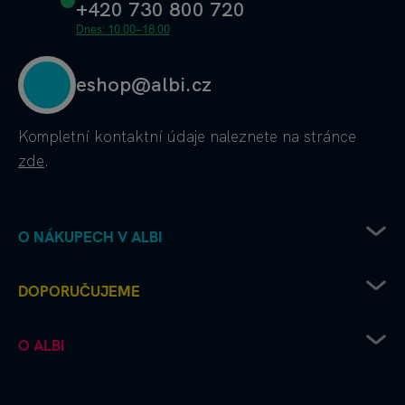
+420 730 800 720
Dnes: 10.00–18.00
eshop@albi.cz
Kompletní kontaktní údaje
naleznete na stránce
zde
.
O NÁKUPECH V ALBI
Obchodní podmínky
DOPORUČUJEME
Ochrana osobních údajů
Doprava od Albi až k vám
Chcete vydat deskovku s Albi?
O ALBI
Platební metody
Albi čtení pro radost
Výhodné nákupy a partnerské slevy
Kouzelné čtení microsite
Albi firma
Recenze a hodnocení - jak to u nás chodí
Kvído microsite