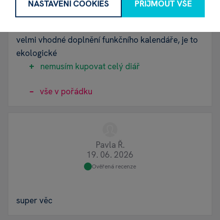
NASTAVENÍ COOKIES
PŘIJMOUT VŠE
Ověřená recenze
velmi vhodné doplnění funkčního kalendáře, je to
ekologické
nemusím kupovat celý diář
vše v pořádku
Pavla Ř.
19. 06. 2026
Ověřená recenze
super věc