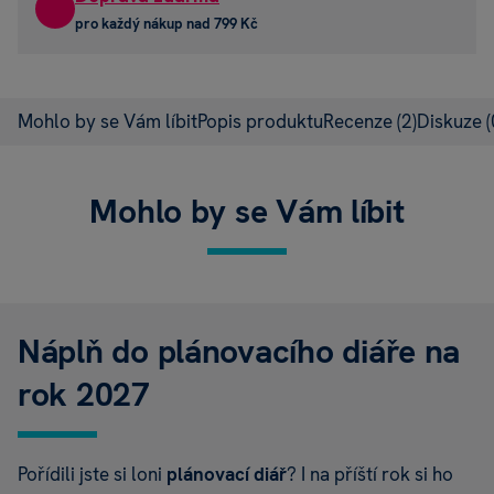
pro každý nákup nad 799 Kč
Mohlo by se Vám líbit
Popis produktu
Recenze
(2)
Diskuze
(
Mohlo by se Vám líbit
Náplň do plánovacího diáře na
rok 2027
Pořídili jste si loni
plánovací diář
? I na příští rok si ho