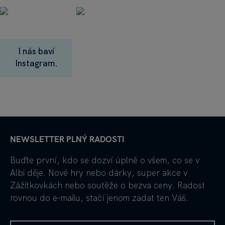
I nás baví
Instagram.
NEWSLETTER PLNÝ RADOSTI
Buďte první, kdo se dozví úplně o všem, co se v
Albi děje. Nové hry nebo dárky, super akce v
Zážitkovkách nebo soutěže o bezva ceny. Radost
rovnou do e-mailu, stačí jenom zadat ten Váš.