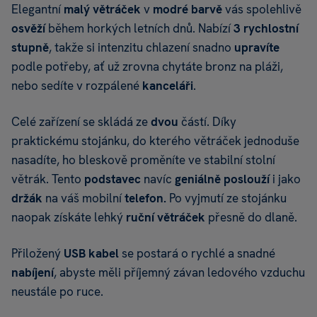
Elegantní
malý větráček
v
modré barvě
vás spolehlivě
osvěží
během horkých letních dnů. Nabízí
3 rychlostní
stupně
, takže si intenzitu chlazení snadno
upravíte
podle potřeby, ať už zrovna chytáte bronz na pláži,
nebo sedíte v rozpálené
kanceláři
.
Celé zařízení se skládá ze
dvou
částí. Díky
praktickému stojánku, do kterého větráček jednoduše
nasadíte, ho bleskově proměníte ve stabilní stolní
větrák. Tento
podstavec
navíc
geniálně poslouží
i jako
držák
na váš mobilní
telefon.
Po vyjmutí ze stojánku
naopak získáte lehký
ruční
větráček
přesně do dlaně.
Přiložený
USB kabel
se postará o rychlé a snadné
nabíjení
, abyste měli příjemný závan ledového vzduchu
neustále po ruce.