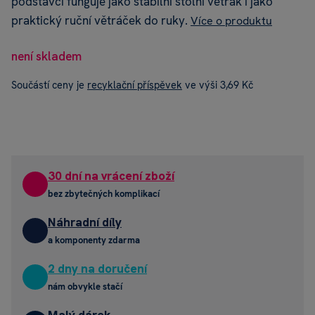
podstavci funguje jako stabilní stolní větrák i jako
praktický ruční větráček do ruky.
Více o produktu
není skladem
Součástí ceny je
recyklační příspěvek
ve výši 3,69 Kč
30 dní na vrácení zboží
bez zbytečných komplikací
Náhradní díly
a komponenty zdarma
2 dny na doručení
nám obvykle stačí
Malý dárek