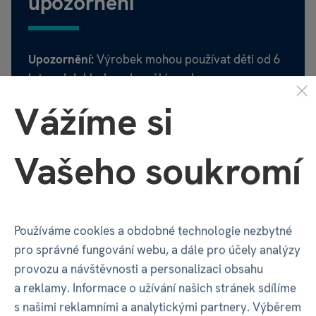
upozornění
Upozornění:
Výrobek mohou používat děti od 6
let pod dohledem dospělé osoby.
Vážíme si
Likvidace a recyklace:
Třídění elektroodpadu -
Více informací
tento výrobek po skončení jeho životnosti
Vašeho soukromí
nevyhazujte do běžného směsného odpadu. Je
nutné jej odevzdat na vyhrazeném sběrném
místě pro recyklaci elektrických a
Recenze
1 ×
elektronických zařízení, abyste zabránili
Používáme cookies a obdobné technologie nezbytné
negativním dopadům na životní prostředí. Třídění
pro správné fungování webu, a dále pro účely analýzy
obalů - obal tohoto výrobku je vyroben z
Hodnocení
0.5
provozu a návštěvnosti a personalizaci obsahu
recyklovatelného papíru/lepenky. Po rozbalení
1 x
a reklamy. Informace o užívání našich stránek sdílíme
obal prosím vytřiďte a vhoďte do příslušného
s našimi reklamními a analytickými partnery. Výběrem
(modrého) kontejneru na papír. Zpětný odběr
0 %
zákazníků doporučuje