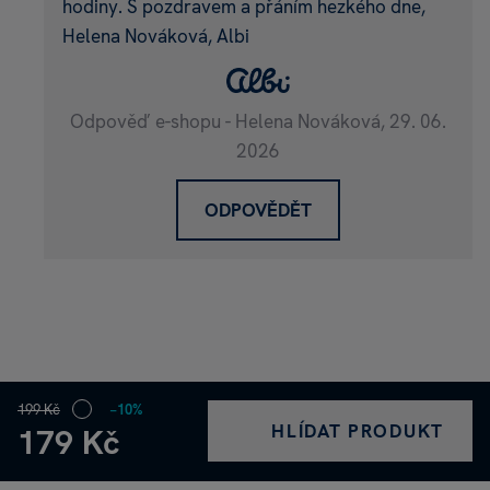
hodiny. S pozdravem a přáním hezkého dne,
Helena Nováková, Albi
Odpověď e-shopu - Helena Nováková,
29. 06.
2026
ODPOVĚDĚT
199 Kč
−10%
HLÍDAT PRODUKT
179 Kč