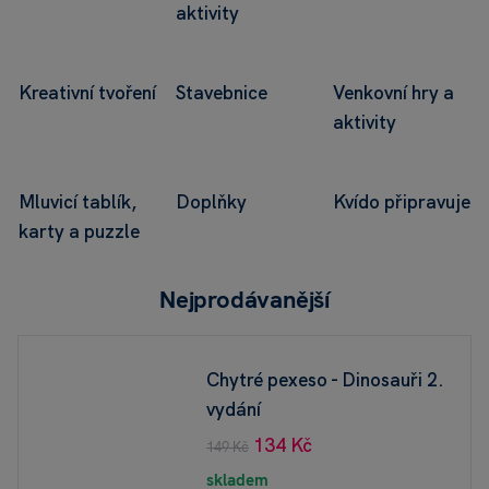
aktivity
Kreativní tvoření
Stavebnice
Venkovní hry a
aktivity
Mluvicí tablík,
Doplňky
Kvído připravuje
karty a puzzle
Nejprodávanější
Chytré pexeso - Dinosauři 2.
vydání
134 Kč
149 Kč
skladem