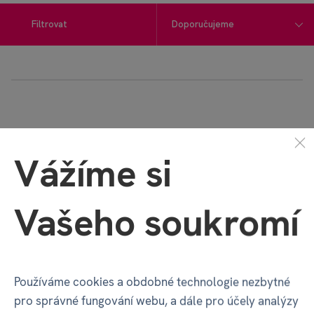
Filtrovat
Vážíme si
Vašeho soukromí
Párty bojovky: Piráti
Počítání v hrsti -
a dinosauři - Kvído
Kvído
Používáme cookies a obdobné technologie nezbytné
3 x
pro správné fungování webu, a dále pro účely analýzy