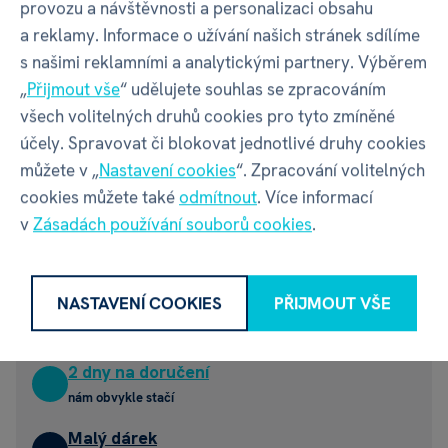
provozu a návštěvnosti a personalizaci obsahu
62 Kč
359 Kč
a reklamy. Informace o užívání našich stránek sdílíme
očekáváme 20.08.2026
není skladem
s našimi reklamními a analytickými partnery. Výběrem
„
Přijmout vše
“ udělujete souhlas se zpracováním
všech volitelných druhů cookies pro tyto zmíněné
účely. Spravovat či blokovat jednotlivé druhy cookies
můžete v „
Nastavení cookies
“. Zpracování volitelných
cookies můžete také
odmítnout
. Více informací
v
Zásadách používání souborů cookies
.
30 dní na vrácení zboží
bez zbytečných komplikací
NASTAVENÍ COOKIES
PŘIJMOUT VŠE
Náhradní díly
a komponenty zdarma
2 dny na doručení
nám obvykle stačí
Malý dárek