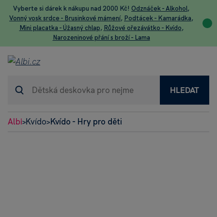
Vyberte si dárek k nákupu nad 2000 Kč!
Odznáček - Alkohol
,
Vonný vosk srdce - Brusinkové mámení
,
Podtácek - Kamarádka
,
Mini placatka - Úžasný chlap
,
Růžové ořezávátko - Kvído
,
Narozeninové přání s broží - Lama
HLEDAT
Albi
Kvído
Kvído - Hry pro děti
>
>