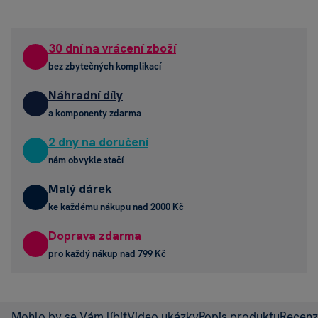
30 dní na vrácení zboží
bez zbytečných komplikací
Náhradní díly
a komponenty zdarma
2 dny na doručení
nám obvykle stačí
Malý dárek
ke každému nákupu nad 2000 Kč
Doprava zdarma
pro každý nákup nad 799 Kč
Mohlo by se Vám líbit
Video ukázky
Popis produktu
Recen