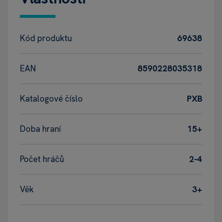
Kód produktu
69638
EAN
8590228035318
Katalogové číslo
PXB
Doba hraní
15+
Počet hráčů
2-4
Věk
3+