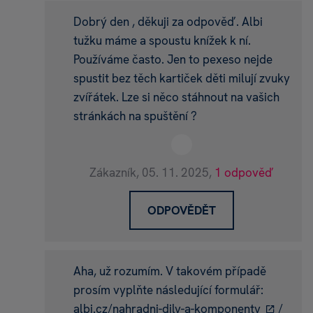
Dobrý den , děkuji za odpověď. Albi
tužku máme a spoustu knížek k ní.
Používáme často. Jen to pexeso nejde
spustit bez těch kartiček děti milují zvuky
zvířátek. Lze si něco stáhnout na vašich
stránkách na spuštění ?
Zákazník,
05. 11. 2025,
1 odpověď
ODPOVĚDĚT
Aha, už rozumím. V takovém případě
prosím vyplňte následující formulář:
albi.cz/nahradni-dily-a-komponenty
/