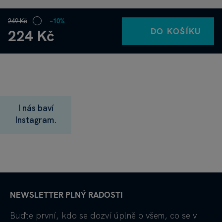
249 Kč
−10%
DO KOŠÍKU
224 Kč
I nás baví
Instagram.
NEWSLETTER PLNÝ RADOSTI
Buďte první, kdo se dozví úplně o všem, co se v