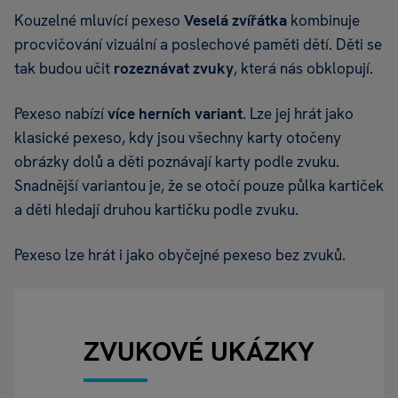
Kouzelné mluvící pexeso
Veselá zvířátka
kombinuje
procvičování vizuální a poslechové paměti dětí. Děti se
tak budou učit
rozeznávat zvuky
, která nás obklopují.
Pexeso nabízí
více herních variant
. Lze jej hrát jako
klasické pexeso, kdy jsou všechny karty otočeny
obrázky dolů a děti poznávají karty podle zvuku.
Snadnější variantou je, že se otočí pouze půlka kartiček
a děti hledají druhou kartičku podle zvuku.
Pexeso lze hrát i jako obyčejné pexeso bez zvuků.
ZVUKOVÉ UKÁZKY