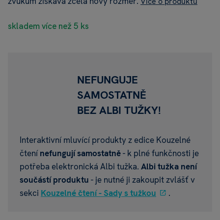
zvukům získává zcela nový rozměr.
Více o produktu
skladem více než 5 ks
NEFUNGUJE
SAMOSTATNĚ
BEZ ALBI TUŽKY!
Interaktivní mluvící produkty z edice Kouzelné
čtení
nefungují samostatně
- k plné funkčnosti je
potřeba elektronická Albi tužka.
Albi tužka není
součástí produktu
- je nutné ji zakoupit zvlášť v
sekci
Kouzelné čtení - Sady s tužkou
.