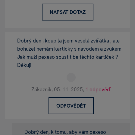
NAPSAT DOTAZ
Dobrý den , koupila jsem veselá zvířátka , ale
bohužel nemám kartičky s návodem a zvukem.
Jak muži pexeso spustit be těchto kartiček ?
Děkuji
Zákazník,
05. 11. 2025,
1 odpověď
ODPOVĚDĚT
Dobrý den, k tomu, aby vám pexeso