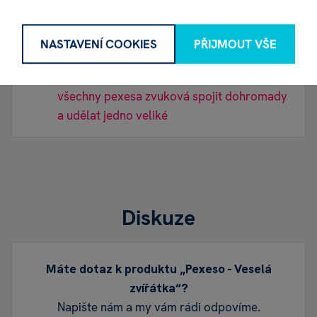
způsobů jak pro malá mimina tak pro větší
děti a v neposlední řadě zabavilo i nás
dospělé
NASTAVENÍ COOKIES
PŘIJMOUT VŠE
Možná jen by bylo fajn kdyby se dala
všechny pexesa zvuková spojit dohromady
a udělat jedno veliké
Diskuze
Máte dotaz k produktu „Pexeso - Veselá
zvířátka“?
Napište nám a my vám rádi odpovíme.