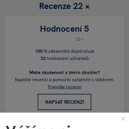
Recenze
22 ×
Hodnocení
5
22 x
100 %
zákazníků doporučuje
22
hodnocení uživatelů
Máte zkušenost s tímto zbožím?
Napište recenzi a pomozte ostatním s výběrem.
Pravidla recenzí
NAPSAT RECENZI