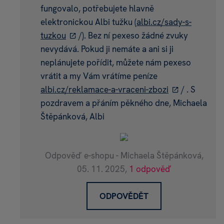
fungovalo, potřebujete hlavně
elektronickou Albi tužku (
albi.cz/sady-s-
tuzkou
/). Bez ní pexeso žádné zvuky
nevydává. Pokud ji nemáte a ani si ji
neplánujete pořídit, můžete nám pexeso
vrátit a my Vám vrátíme peníze
albi.cz/reklamace-a-vraceni-zbozi
/ . S
pozdravem a přáním pěkného dne, Michaela
Štěpánková, Albi
Odpověď e-shopu - Michaela Štěpánková,
05. 11. 2025,
1 odpověď
ODPOVĚDĚT