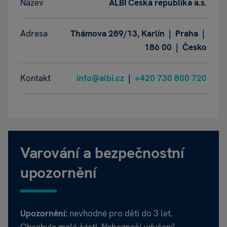
Název
ALBI Česká republika a.s.
Adresa
Thámova 289/13, Karlín | Praha |
186 00 | Česko
Kontakt
info@albi.cz
|
+420 730 800 720
Varování a bezpečnostní
upozornění
Upozornění:
nevhodné pro děti do 3 let.
Obsahuje malé části. Nebezpečí udušení!