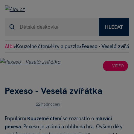
HLEDAT
Albi
Kouzelné čtení
Hry a puzzle
Pexeso - Veselá zvířát
>
>
>
VIDEO
Pexeso - Veselá zvířátka
22 hodnocení
Populární
Kouzelné čtení
se rozrostlo o
mluvící
pexesa
. Pexeso je známá a oblíbená hra. Ovšem díky