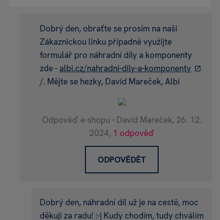
Dobrý den, obraťte se prosím na naši
Zákaznickou linku případně využijte
formulář pro náhradní díly a komponenty
zde -
albi.cz/nahradni-dily-a-komponenty
/. Mějte se hezky, David Mareček, Albi
Odpověď e-shopu - David Mareček,
26. 12.
2024,
1 odpověď
ODPOVĚDĚT
Dobrý den, náhradní díl už je na cestě, moc
děkuji za radu! :-) Kudy chodím, tudy chválím