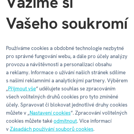
Vážíme si
Kateřina
Vašeho soukromí
02. 12. 2021
Neověřená recenze
Naprosto úžasný hrajeme celá rodina, dokonce se
Používáme cookies a obdobné technologie nezbytné
nasmějeme u těch zvuků.
pro správné fungování webu, a dále pro účely analýzy
provozu a návštěvnosti a personalizaci obsahu
a reklamy. Informace o užívání našich stránek sdílíme
s našimi reklamními a analytickými partnery. Výběrem
Alžběta
„
Přijmout vše
“ udělujete souhlas se zpracováním
02. 12. 2021
všech volitelných druhů cookies pro tyto zmíněné
Neověřená recenze
účely. Spravovat či blokovat jednotlivé druhy cookies
můžete v „
Nastavení cookies
“. Zpracování volitelných
Doporučujeme
cookies můžete také
odmítnout
. Více informací
Pexeso se zvířátky se dá využít na mnoho
v
Zásadách používání souborů cookies
.