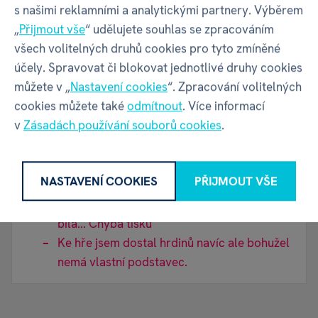
s našimi reklamními a analytickými partnery. Výběrem
„
Přijmout vše
“ udělujete souhlas se zpracováním
Ondřej
07. 11. 2023
všech volitelných druhů cookies pro tyto zmíněné
Ověřená recenze
účely. Spravovat či blokovat jednotlivé druhy cookies
můžete v „
Nastavení cookies
“. Zpracování volitelných
cookies můžete také
odmítnout
. Více informací
Hra je velice zábavná a rozmanitá. Za mě super
v
Zásadách používání souborů cookies
.
Hratelnost
Pořadník v krabici
NASTAVENÍ COOKIES
PŘIJMOUT VŠE
Jedno srdíčko má z jedné strany
lebku(klasicky) ale z druhé strany je jenom
bílá... Chyba tisku
Ke hře jsem dostal hrdinů navíc ale bohužel
nemá vlastní podstavec.