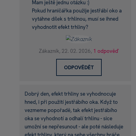
Mam ještě jednu otázku :)
Pokud hraničářka použije jestřábí oko a
vytáhne dílek s trhlinou, musí se ihned
vyhodnotit efekt trhliny?
Zákazník,
22. 02. 2026,
1 odpověď
ODPOVĚDĚT
Dobrý den, efekt trhliny se vyhodnocuje
hned, i při použití jestřábího oka. Když to
vezmeme popořadě, tak efekt jestřábího
oka se vyhodnotí a odhalí trhlinu - sice
umožní se nepřesunout - ale poté následuje
efekt trhliny, který na sebe všechny hráče