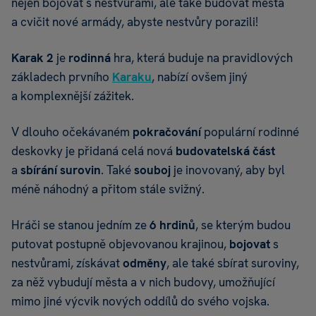
nejen bojovat s nestvůrami, ale také budovat města
a cvičit nové armády, abyste nestvůry porazili!
Karak 2
je
rodinná
hra, která buduje na pravidlových
základech prvního
Karaku
, nabízí ovšem jiný
a komplexnější zážitek.
V dlouho očekávaném
pokračování
populární rodinné
deskovky je přidaná celá nová
budovatelská část
a
sbírání surovin
. Také
souboj
je inovovaný, aby byl
méně náhodný a přitom stále svižný.
Hráči se stanou jedním ze
6 hrdinů
, se kterým budou
putovat postupně objevovanou krajinou,
bojovat
s
nestvůrami, získávat
odměny
, ale také sbírat suroviny,
za něž vybudují města a v nich budovy, umožňující
mimo jiné výcvik nových oddílů do svého vojska.