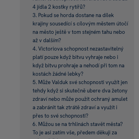
4 jídla 2 kostky rytířů?
3. Pokud se horda dostane na dílek
krajiny sousedící s cílovým městem útočí
na město ještě v tom stejném tahu nebo
až v dalším?
4. Victoriova schopnost nezastavitelný
platí pouze když bitvu vyhraje nebo i
když bitvu prohraje a nehodí při tom na
kostách žádné lebky?
5. Může Valduk své schopnosti využít jen
tehdy když si skutečně ubere dva žetony
zdraví nebo může použít ochraný amulet
a zabránit tak ztrátě zdraví a využít i
přes to své schopnosti?
6. Můžou se na trhlinách stavět města?
To je asi zatím vše, předem děkuji za