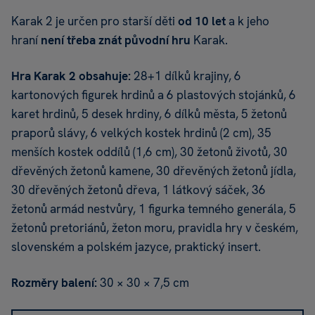
Karak 2 je určen pro starší děti
od 10 let
a k jeho
hraní
není třeba znát původní hru
Karak.
Hra
Karak 2
obsahuje:
28+1 dílků krajiny, 6
kartonových figurek hrdinů a 6 plastových stojánků, 6
karet hrdinů, 5 desek hrdiny, 6 dílků města, 5 žetonů
praporů slávy, 6 velkých kostek hrdinů (2 cm), 35
menších kostek oddílů (1,6 cm), 30 žetonů životů, 30
dřevěných žetonů kamene, 30 dřevěných žetonů jídla,
30 dřevěných žetonů dřeva, 1 látkový sáček, 36
žetonů armád nestvůry, 1 figurka temného generála, 5
žetonů pretoriánů, žeton moru, pravidla hry v českém,
slovenském a polském jazyce, praktický insert.
Rozměry balení:
30 × 30 × 7,5 cm