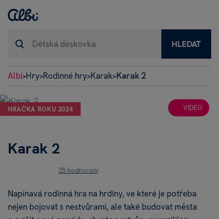
HLEDAT
Albi
Hry
Rodinné hry
Karak
Karak 2
>
>
>
>
VIDEO
HRAČKA ROKU 2024
Karak 2
35 hodnocení
Napínavá rodinná hra na hrdiny, ve které je potřeba
nejen bojovat s nestvůrami, ale také budovat města