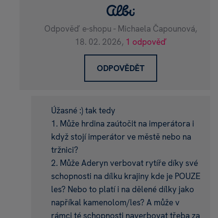
Odpověď e-shopu - Michaela Čapounová,
18. 02. 2026,
1 odpověď
ODPOVĚDĚT
Úžasné :) tak tedy
1. Může hrdina zaútočit na imperátora i
když stojí imperátor ve městě nebo na
tržnici?
2. Může Aderyn verbovat rytíře díky své
schopnosti na dílku krajiny kde je POUZE
les? Nebo to platí i na dělené dílky jako
napříkal kamenolom/les? A může v
rámci té schopnosti naverbovat třeba za