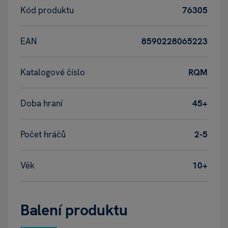
Kód produktu
76305
EAN
8590228065223
Katalogové číslo
RQM
Doba hraní
45+
Počet hráčů
2-5
Věk
10+
Balení produktu