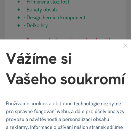
- Přiměřená složitost
- Bohatý obsah
- Design herních komponent
- Délka hry
- Bonusový hrdina má jiný odstín kartičky
a jde tedy poznat při losování, nemá vlastní
Vážíme si
kostku a chybí podstavec
- Černokněžník je díky schopnosti
Vašeho soukromí
nekromancie nejsilnější hrdina do začátku
hry (pokud si obětuje 3 akce má možnost již
od začátku hodit útok o síle 6)
- hra zatím neobsahuje žádné možnosti
Používáme cookies a obdobné technologie nezbytné
souboje s ostatními hráči (je možné pouze
pro správné fungování webu, a dále pro účely analýzy
škodit morem)
provozu a návštěvnosti a personalizaci obsahu
a reklamy. Informace o užívání našich stránek sdílíme