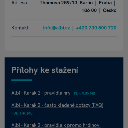
Adresa
Thámova 289/13, Karlín | Praha |
186 00 | Česko
Kontakt
info@albi.cz
|
+420 730 800 720
Přílohy ke stažení
Albi - Karak 2 - pravidla hry
PDF, 9.85 MB
Albi - Karak 2 - často kladené dotazy (FAQ)
PDF, 1.40 MB
Albi - Karak 2 - pravidla k promo hrdinovi