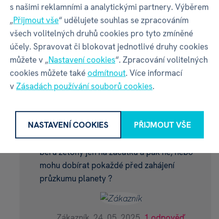
poslat fotku těch znaků a kde je to prý písmeno
s našimi reklamními a analytickými partnery. Výběrem
„
Přijmout vše
“ udělujete souhlas se zpracováním
všech volitelných druhů cookies pro tyto zmíněné
Zákazník,
22. 05. 2025,
2 odpovědi
účely. Spravovat či blokovat jednotlivé druhy cookies
můžete v „
Nastavení cookies
“. Zpracování volitelných
ODPOVĚDĚT
cookies můžete také
odmítnout
. Více informací
v
Zásadách používání souborů cookies
.
Dobrý den odehrál jsem výuku a pak další
NASTAVENÍ COOKIES
PŘIJMOUT VŠE
misi Trosky a mám na Vás dotaz před misí je
vytvoření zásob žetonů a velení a energie si
beru žetony jen na začátku a pak ne, nebo
mohu dobírat pokaždé před zahájení
průzkumu planety ?
Zákazník,
24. 05. 2025,
1 odpověď