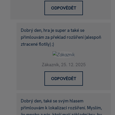
ODPOVĚDĚT
Dobrý den, hra je super a také se
přimlouvám za překlad rozšíření (alespoň
ztracené flotily) ;)
Zákazník,
25. 12. 2025
ODPOVĚDĚT
Dobrý den, také se svým hlasem
přimlouvám k lokalizaci rozšíření. Myslím,
že mnoho z nás, kteří mají základní hru, by