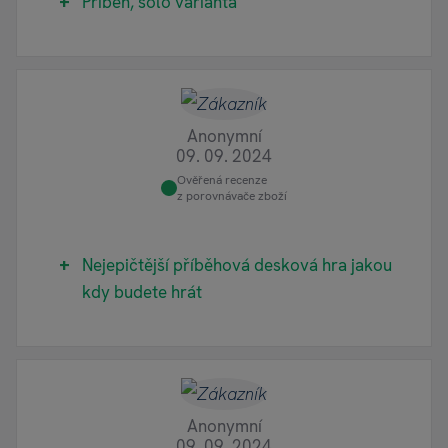
Příběh, sólo varianta
Anonymní
09. 09. 2024
Ověřená recenze
z porovnávače zboží
Nejepičtější příběhová desková hra jakou
kdy budete hrát
Anonymní
09. 09. 2024