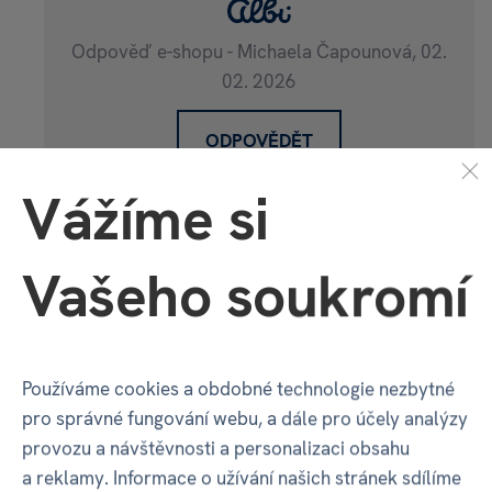
Odpověď e-shopu - Michaela Čapounová,
02.
02. 2026
ODPOVĚDĚT
Vážíme si
Kostka nebezpečí – Kostka, která v dané
situaci slouží k
Vašeho soukromí
určení dodatečného postihu člena posádky.
Písmeno uvnitř
symbolu kostky nebezpečí odkazuje k jednomu
z rámečků na přehledové kartě nebezpečí.
Používáme cookies a obdobné technologie nezbytné
pro správné fungování webu, a dále pro účely analýzy
Tohle máte napsané v manuálu, ale jo to na
provozu a návštěvnosti a personalizaci obsahu
těch kostkách písmena nevidím můžete mi
a reklamy. Informace o užívání našich stránek sdílíme