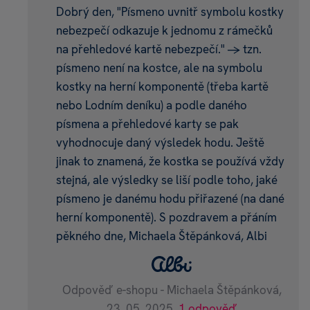
Dobrý den, "Písmeno uvnitř symbolu kostky
nebezpečí odkazuje k jednomu z rámečků
na přehledové kartě nebezpečí." -> tzn.
písmeno není na kostce, ale na symbolu
kostky na herní komponentě (třeba kartě
nebo Lodním deníku) a podle daného
písmena a přehledové karty se pak
vyhodnocuje daný výsledek hodu. Ještě
jinak to znamená, že kostka se používá vždy
stejná, ale výsledky se liší podle toho, jaké
písmeno je danému hodu přiřazené (na dané
herní komponentě). S pozdravem a přáním
pěkného dne, Michaela Štěpánková, Albi
Odpověď e-shopu - Michaela Štěpánková,
23. 05. 2025,
1 odpověď