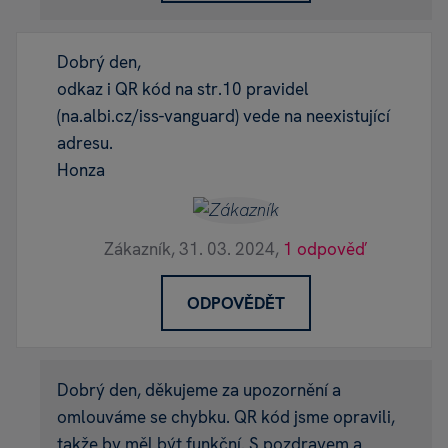
Dobrý den,
odkaz i QR kód na str.10 pravidel
(na.albi.cz/iss-vanguard) vede na neexistující
adresu.
Honza
Zákazník,
31. 03. 2024,
1 odpověď
ODPOVĚDĚT
Dobrý den, děkujeme za upozornění a
omlouváme se chybku. QR kód jsme opravili,
takže by měl být funkční. S pozdravem a