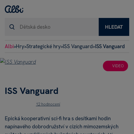
HLEDAT
Albi
Hry
Strategické hry
ISS Vanguard
ISS Vanguard
>
>
>
>
VIDEO
ISS Vanguard
12 hodnocení
Epická kooperativní sci-fi hra s desítkami hodin
napínavého dobrodružství v cizích mimozemských