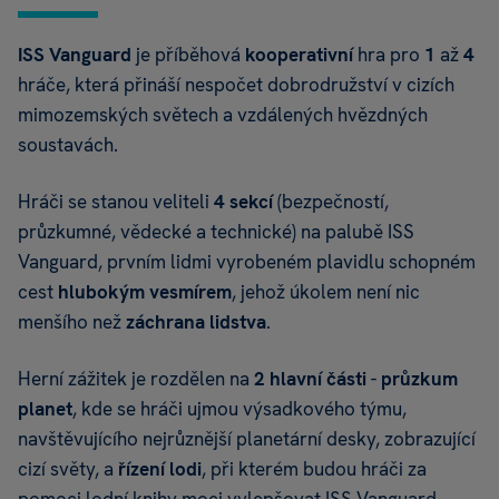
ISS Vanguard
je příběhová
kooperativní
hra pro
1
až
4
hráče, která přináší nespočet dobrodružství v cizích
mimozemských světech a vzdálených hvězdných
soustavách.
Hráči se stanou veliteli
4 sekcí
(bezpečností,
průzkumné, vědecké a technické) na palubě ISS
Vanguard, prvním lidmi vyrobeném plavidlu schopném
cest
hlubokým vesmírem
, jehož úkolem není nic
menšího než
záchrana lidstva
.
Herní zážitek je rozdělen na
2 hlavní části
-
průzkum
planet
, kde se hráči ujmou výsadkového týmu,
navštěvujícího nejrůznější planetární desky, zobrazující
cizí světy, a
řízení lodi
, při kterém budou hráči za
pomoci lodní knihy moci vylepšovat ISS Vanguard,