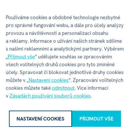
Název
Splat Planet Limited
Používáme cookies a obdobné technologie nezbytné
pro správné fungování webu, a dále pro účely analýzy
Adresa
Tattersall House, East Parade |
provozu a návštěvnosti a personalizaci obsahu
Harrogate | HG1 5LT | Spojené
a reklamy. Informace o užívání našich stránek sdílíme
království
s našimi reklamními a analytickými partnery. Výběrem
„
Přijmout vše
“ udělujete souhlas se zpracováním
Kontakt
info@splatplanet.com
všech volitelných druhů cookies pro tyto zmíněné
účely. Spravovat či blokovat jednotlivé druhy cookies
můžete v „
Nastavení cookies
“. Zpracování volitelných
cookies můžete také
odmítnout
. Více informací
v
Zásadách používání souborů cookies
.
Přílohy ke stažení
NASTAVENÍ COOKIES
PŘIJMOUT VŠE
Albi - DIY Sada - Mramorový medvěd neonový -