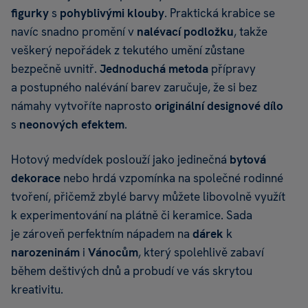
figurky
s
pohyblivými klouby
. Praktická krabice se
navíc snadno promění v
nalévací podložku
, takže
veškerý nepořádek z tekutého umění zůstane
bezpečně uvnitř.
Jednoduchá metoda
přípravy
a postupného nalévání barev zaručuje, že si bez
námahy vytvoříte naprosto
originální designové dílo
s
neonových efektem
.
Hotový medvídek poslouží jako jedinečná
b
ytová
dekorace
nebo hrdá vzpomínka na společné rodinné
tvoření, přičemž zbylé barvy můžete libovolně využít
k experimentování na plátně či keramice. Sada
je zároveň perfektním nápadem na
dárek
k
narozeninám
i
Vánocům
, který spolehlivě zabaví
během deštivých dnů a probudí ve vás skrytou
kreativitu.