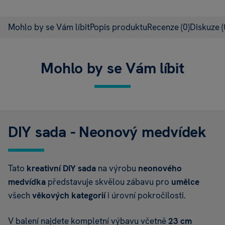
Mohlo by se Vám líbit
Popis produktu
Recenze
(0)
Diskuze
(
Mohlo by se Vám líbit
DIY sada - Neonový medvídek
Tato
kreativní DIY sada
na výrobu
neonového
medvídka
představuje skvělou zábavu pro
umělce
všech
věkových kategorií
i úrovní pokročilosti.
V balení najdete kompletní výbavu včetně
23 cm