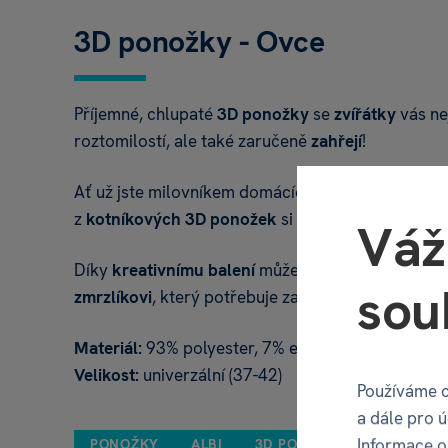
3D ponožky - Ovce
Příjemné, chlupaté
3D ponožky
se
zvířátky
vás ne
roztomilostí, ale také zaručeně
zahřejí
!
Ať už jste milovníkem domácích mazlíčků, nebo ex
z
kotníkových
3D ponožek
si dozajista vyberete.
Váž
Díky
kreativnímu balení
můžete
ponožky
také
da
sou
zmrzlíkovi
, který potřebuje zahřát.
Materiál:
93% polyester, 7% elasten
Velikost:
univerzální (37-42)
Používáme c
a dále pro 
Informace o 
PONOŽKY
ALBI
3D PONOŽKY