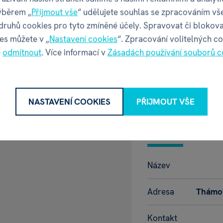
Šířka balení
ýběrem „
Přijmout vše
“ udělujete souhlas se zpracováním vš
 druhů cookies pro tyto zmíněné účely. Spravovat či blokova
Hloubka balení
es můžete v „
Nastavení cookies
“. Zpracování volitelných c
é
odmítnout
. Více informací v
Zásadách používání souborů c
Výška balení
Váha balení
NASTAVENÍ COOKIES
PŘIJMOUT VŠE
GPSR - Výr
Název
Adresa
Thámov
Kontakt