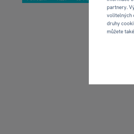
partnery. V
volitelných
druhy cooki
můžete tak