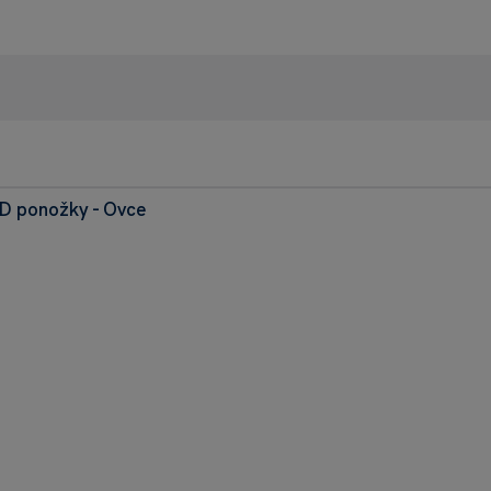
D ponožky - Ovce
98% 
Heurek