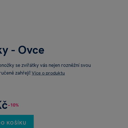
y - Ovce
onožky se zvířátky vás nejen rozněžní svou
aručeně zahřejí!
Více o produktu
Kč
−10%
DO KOŠÍKU