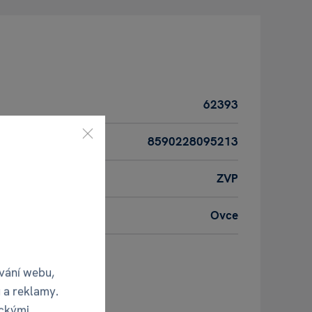
62393
8590228095213
ZVP
Ovce
duktu
vání webu,
 a reklamy.
ickými