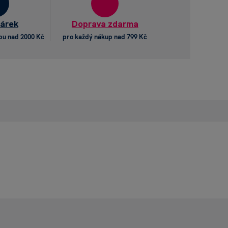
dárek
Doprava zdarma
pu nad 2000 Kč
pro každý nákup nad 799 Kč