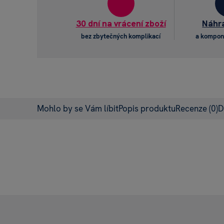
30 dní na vrácení zboží
Náhra
bez zbytečných komplikací
a kompon
Mohlo by se Vám líbit
Popis produktu
Recenze
(0)
D