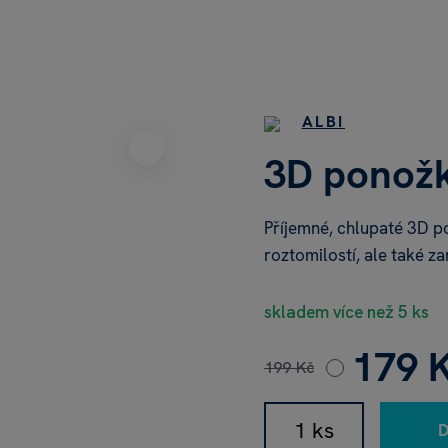
ALBI
3D ponožk
Příjemné, chlupaté 3D p
roztomilostí, ale také z
skladem více než 5 ks
179 
199 Kč