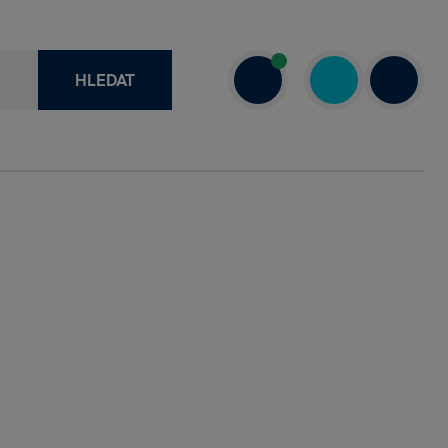
HLEDAT
recenze
+420 730 800 720
a
Dnes: 7.00–18.00