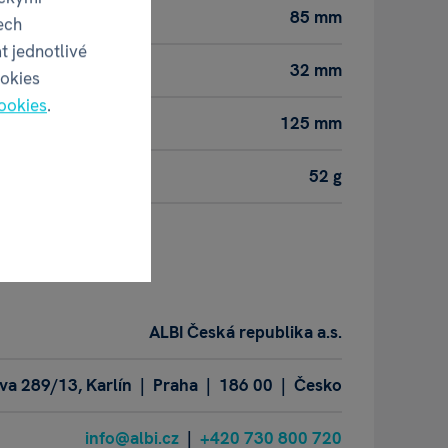
85 mm
ech
t jednotlivé
32 mm
ookies
ookies
.
125 mm
52 g
obce
ALBI Česká republika a.s.
a 289/13, Karlín | Praha | 186 00 | Česko
info@albi.cz
|
+420 730 800 720