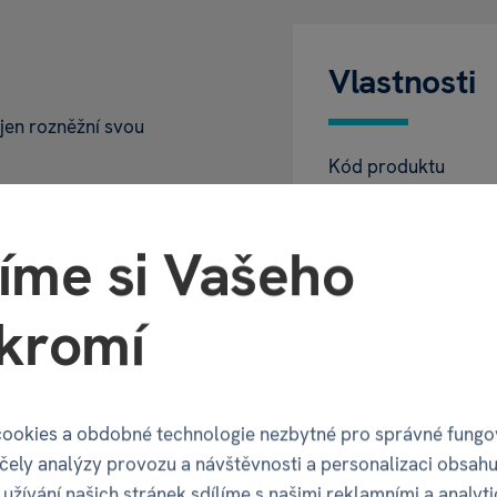
Vlastnosti
jen rozněžní svou
Kód produktu
otických zvířat,
EAN
íme si Vašeho
Katalogové číslo
rovat
nějakému
kromí
Motiv
Balení pro
ookies a obdobné technologie nezbytné pro správné fungo
účely analýzy provozu a návštěvnosti a personalizaci obsahu
užívání našich stránek sdílíme s našimi reklamními a analyt