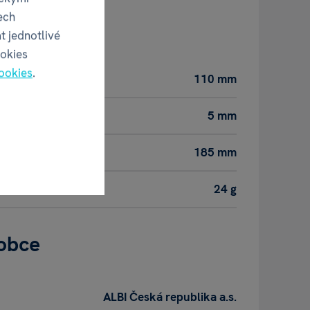
ech
duktu
t jednotlivé
ookies
ookies
.
110 mm
5 mm
185 mm
24 g
obce
ALBI Česká republika a.s.