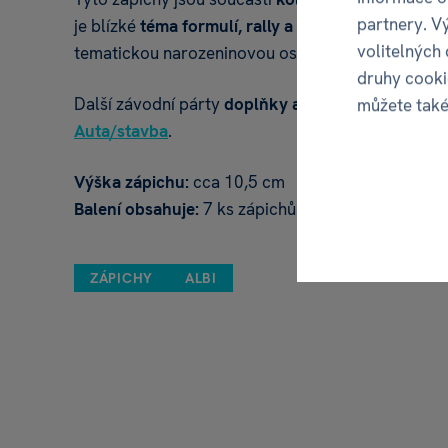
partnery. V
je blízké
téma formulí, rally a rychlých kol
. Skvě
volitelných
tematickou narozeninovou oslavu nebo párty!
druhy cooki
Další závodní párty
doplňky a dekorace
najdete v
můžete tak
Auta/stavba
.
Výška zápichu:
cca 10,5 cm
Balení obsahuje:
7 ks zápichů s dřevěnými špejle
ZÁPICHY
ALBI