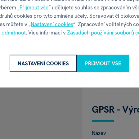
ýběrem „
Přijmout vše
“ udělujete souhlas se zpracováním vš
lý doplněk dekorace pro
Balení pro
 druhů cookies pro tyto zmíněné účely. Spravovat či blokova
es můžete v „
Nastavení cookies
“. Zpracování volitelných c
 naší kategorii
é
odmítnout
. Více informací v
Zásadách používání souborů c
Šířka balení
Hloubka balení
NASTAVENÍ COOKIES
PŘIJMOUT VŠE
mi
Výška balení
Váha balení
GPSR - Výr
Název