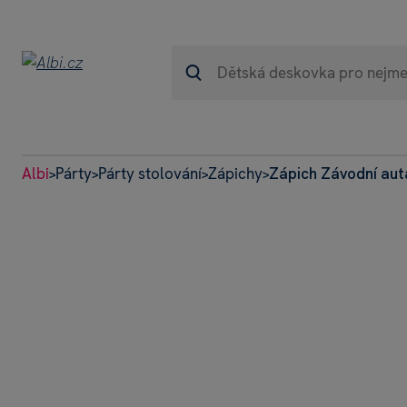
Albi
Párty
Párty stolování
Zápichy
Zápich Závodní aut
>
>
>
>