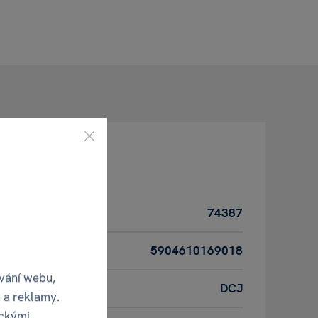
74387
5904610169018
vání webu,
DCJ
 a reklamy.
ickými