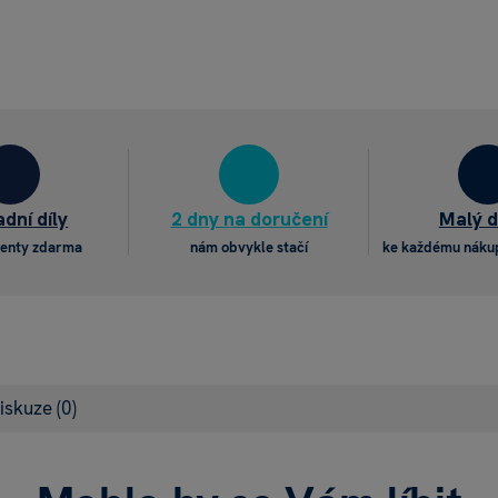
dní díly
2 dny na doručení
Malý 
enty zdarma
nám obvykle stačí
ke každému náku
iskuze
(0)