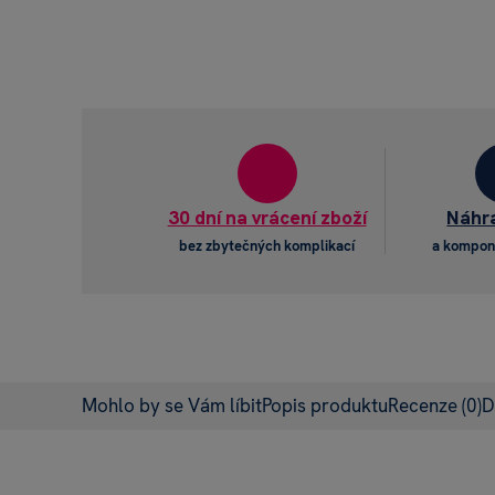
30 dní na vrácení zboží
Náhra
bez zbytečných komplikací
a kompon
Mohlo by se Vám líbit
Popis produktu
Recenze
(0)
D