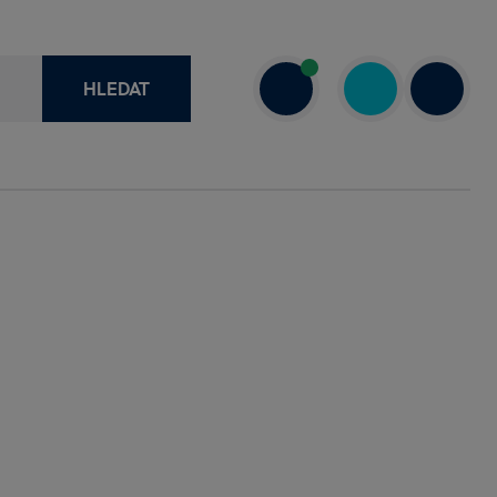
HLEDAT
recenze
+420 730 800 720
a
Dnes: 7.00–18.00