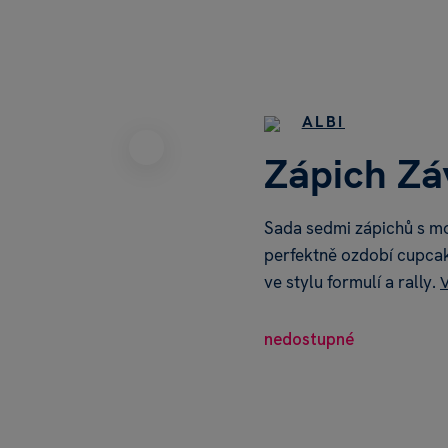
ALBI
Zápich Zá
Sada sedmi zápichů s mo
perfektně ozdobí cupcak
ve stylu formulí a rally.
V
nedostupné