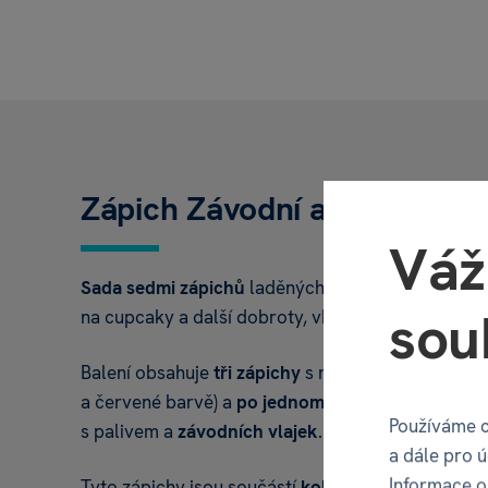
Zápich Závodní auta 7 ks
Váž
Sada sedmi zápichů
laděných do
závodního stylu
sou
na cupcaky a další dobroty, vhodnou pro temati
Balení obsahuje
tři zápichy
s motivem
závodních 
a červené barvě) a
po jednom
motivu
r
ychlého ko
Používáme c
s palivem a
závodních vlajek
.
a dále pro 
Informace o 
Tyto zápichy jsou součástí
kolekce Závodní auta
a