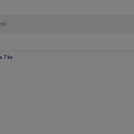
a 7 ks
98% 
Heurek