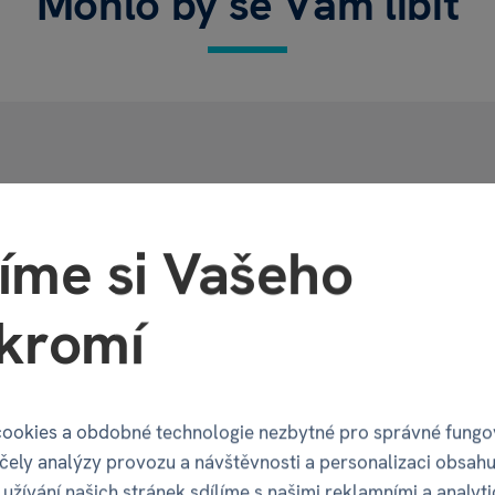
Mohlo by se Vám líbit
Vlastnosti
íme si Vašeho
je originální
ozdobou
kromí
ckou
chlapeckou oslavu
.
Kód produktu
aut
(ve žluté, bílé
EAN
la
,
poháru
,
kanystru
ookies a obdobné technologie nezbytné pro správné fungo
Katalogové číslo
účely analýzy provozu a návštěvnosti a personalizaci obsahu
užívání našich stránek sdílíme s našimi reklamními a analyt
 potěší všechny, kterým