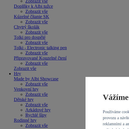
Zobrazit vše
Doplňky k Albi tužce
Zobrazit vše
Kúzelné čítanie SK
Zobrazit vše
Chytrý školák
Zobrazit vše
Tolki pro dospělé
Zobrazit vše
Tolki - Electronic talking pen
Zobrazit vše
Připravované Kouzelné čtení
Zobrazit vše
Zobrazit vše
Hry
Made by Albi Showcase
Zobrazit vše
Venkovní hry
Zobrazit vše
Vážíme 
Dětské hry
Zobrazit vše
Arkádové hry
Používáme cooki
Rychlé šípy
provozu a návšt
Rodinné hry
reklamními a an
Zobrazit vše