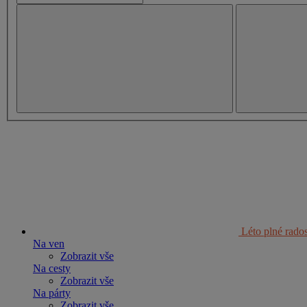
Léto plné rados
Na ven
Zobrazit vše
Na cesty
Zobrazit vše
Na párty
Zobrazit vše