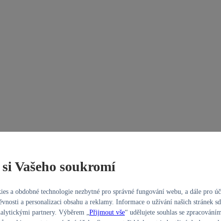
si Vašeho soukromí
es a obdobné technologie nezbytné pro správné fungování webu, a dále pro úč
ěvnosti a personalizaci obsahu a reklamy. Informace o užívání našich stránek sd
alytickými partnery. Výběrem „
Přijmout vše
“ udělujete souhlas se zpracování