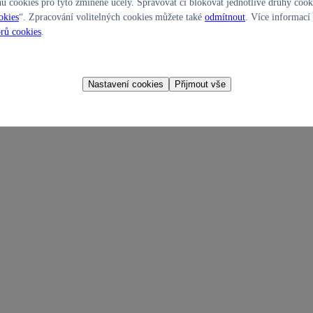
hů cookies pro tyto zmíněné účely. Spravovat či blokovat jednotlivé druhy coo
okies
“. Zpracování volitelných cookies můžete také
odmítnout
. Více informací
rů cookies
.
Nastavení cookies
Přijmout vše