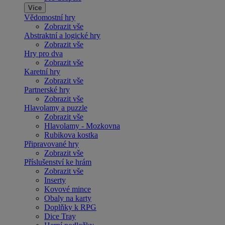
Více
Vědomostní hry
Zobrazit vše
Abstraktní a logické hry
Zobrazit vše
Hry pro dva
Zobrazit vše
Karetní hry
Zobrazit vše
Partnerské hry
Zobrazit vše
Hlavolamy a puzzle
Zobrazit vše
Hlavolamy - Mozkovna
Rubikova kostka
Připravované hry
Zobrazit vše
Příslušenství ke hrám
Zobrazit vše
Inserty
Kovové mince
Obaly na karty
Doplňky k RPG
Dice Tray