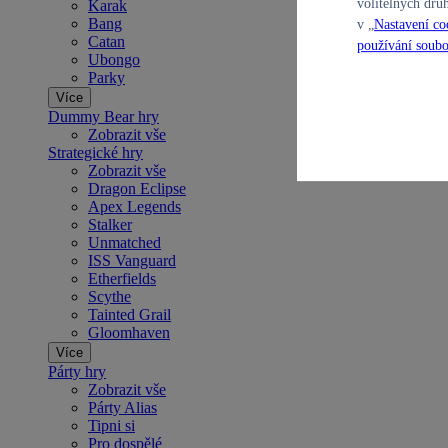
volitelných dru
Karak
Bang
v „
Nastavení co
Catan
používání soubo
Ubongo
Parky
Více
Dummy Bear hry
Zobrazit vše
Strategické hry
Zobrazit vše
Dragon Eclipse
Apex Legends
Stalker
Unmatched
ISS Vanguard
Etherfields
Scythe
Tainted Grail
Gloomhaven
Více
Párty hry
Zobrazit vše
Párty Alias
Tipni si
Pro dospělé