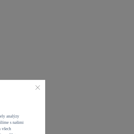
ely analýzy
ílíme s našimi
m všech