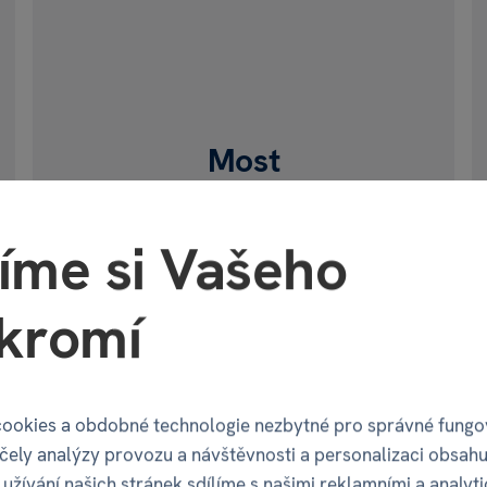
čný
ginál
Most
OC CENTRAL
íme si Vašeho
Radniční 3400, Most
Po - Ne: 09:00 - 20:00
kromí
ookies a obdobné technologie nezbytné pro správné fungo
účely analýzy provozu a návštěvnosti a personalizaci obsahu
užívání našich stránek sdílíme s našimi reklamními a analyt