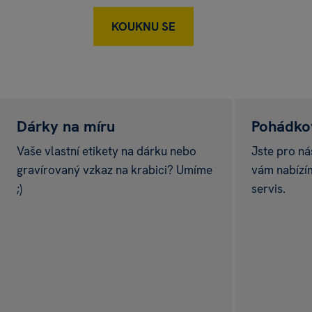
KOUKNU SE
Dárky na míru
Pohádkov
Vaše vlastní etikety na dárku nebo
Jste pro ná
gravírovaný vzkaz na krabici? Umíme
vám nabízí
;)
servis.
SUPER AKCE
Vstupenka
do Mi
ke každému náku