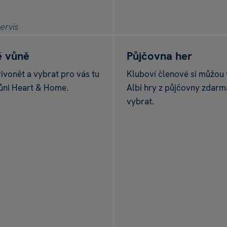
e-shopu Albi
é vůně
Půjčovna her
přivonět a vybrat pro vás tu
Kluboví členové si můžou
ůni Heart & Home.
Albi hry z půjčovny zdarma
vybrat.
slunce