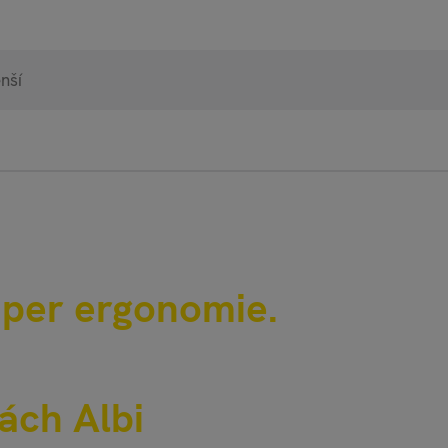
98% 
Heurek
uper ergonomie.
pgal
ách Albi