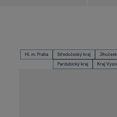
Nové svíčky Hea
na prodejnách Al
PODÍVÁM SE
Hl. m. Praha
Středočeský kraj
Jihočesk
Pardubický kraj
Kraj Vyso
NOVÁ ÉRA BALÓNKŮ