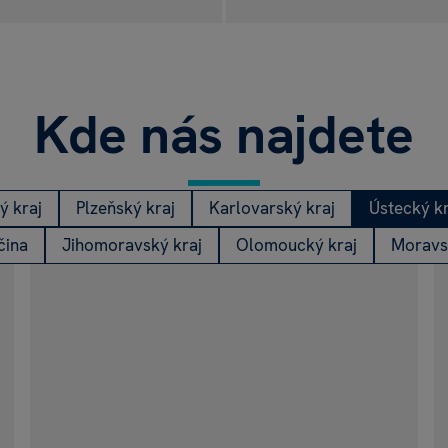
rt & Home
bi
Kde nás najdete
ý kraj
Plzeňský kraj
Karlovarský kraj
Ústecký kr
čina
Jihomoravský kraj
Olomoucký kraj
Moravs