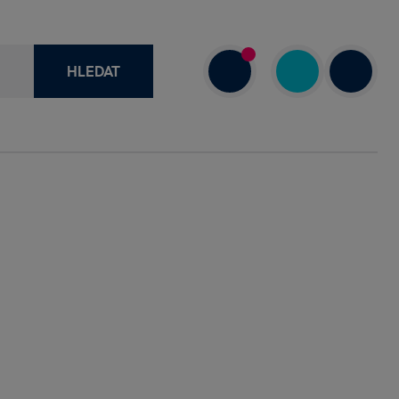
HLEDAT
recenze
+420 730 800 720
a
Dnes: 7.00–18.00