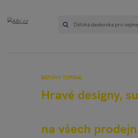
BATOHY TOPGAL
Hravé designy, s
České batohy To
na všech prodejn