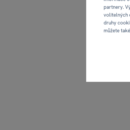
partnery. V
volitelných
druhy cooki
můžete tak