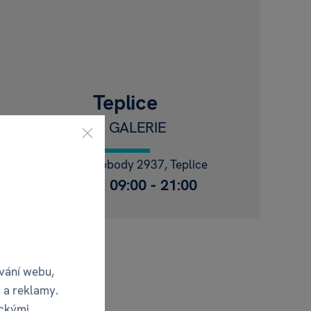
Teplice
OC GALERIE
Náměstí Svobody 2937, Teplice
Po - Ne: 09:00 - 21:00
vání webu,
 a reklamy.
ickými