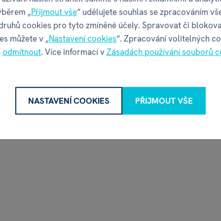
ýběrem „
Přijmout vše
“ udělujete souhlas se zpracováním vš
 druhů cookies pro tyto zmíněné účely. Spravovat či blokova
es můžete v „
Nastavení cookies
“. Zpracování volitelných c
é
odmítnout
. Více informací v
Zásadách používání souborů c
NASTAVENÍ COOKIES
PŘIJMOUT VŠE