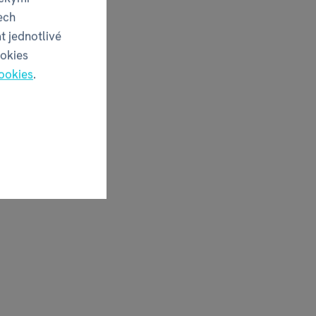
ech
t jednotlivé
ookies
ookies
.