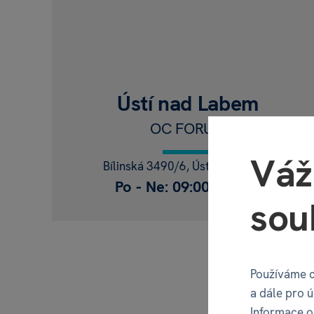
Balónky
s textem
na přání! Jedine
balónek
,
100% ori
Ústí nad Labem
OC FORUM
TO CHCI
Váž
Bílinská 3490/6, Ústí nad Labem
Po - Ne: 09:00 - 20:00
sou
Používáme c
a dále pro 
Informace o 