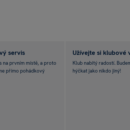
ý servis
Užívejte si klubové
s na prvním místě, a proto
Klub nabitý radostí. Bude
me přímo pohádkový
hýčkat jako nikdo jiný!
rakula
pu nad 999 Kč.