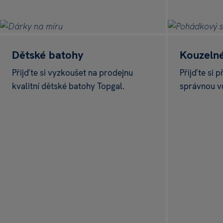
Na prodejnách i 
TO CHCI
Dětské batohy
Kouzeln
Přijďte si vyzkoušet na prodejnu
Přijďte si 
kvalitní dětské batohy Topgal.
správnou v
NOVÁ KOLEKCE
Barvy jara, vůně 