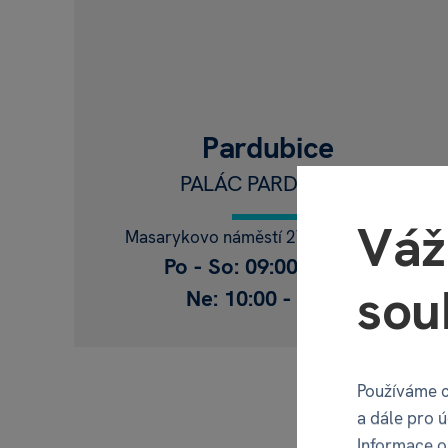
Balónky
s textem
na přání! Jedine
balónek
,
100% ori
Pardubice
PALÁC PARDUBICE
TO CHCI
Váž
Masarykovo náměstí 2799, Pardubice
Po - So: 09:00 - 21:00
sou
Ne: 10:00 - 21:00
Používáme c
a dále pro 
Informace o 