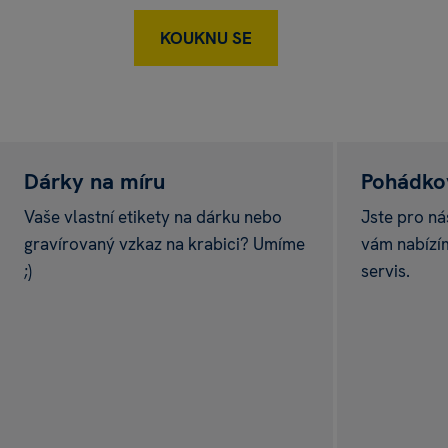
KOUKNU SE
Dárky na míru
Pohádkov
Vaše vlastní etikety na dárku nebo
Jste pro ná
gravírovaný vzkaz na krabici? Umíme
vám nabízí
;)
servis.
SUPER AKCE
Vstupenka
do Mi
ke každému náku