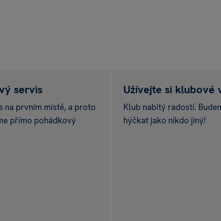
ý servis
Užívejte si klubové
s na prvním místě, a proto
Klub nabitý radostí. Bude
me přímo pohádkový
hýčkat jako nikdo jiný!
rakula
pu nad 999 Kč.