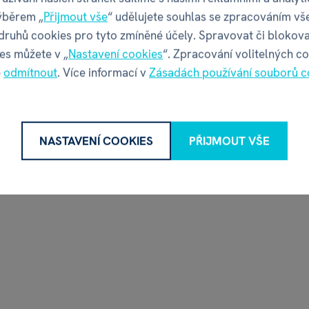
ýběrem „
Přijmout vše
“ udělujete souhlas se zpracováním vš
 druhů cookies pro tyto zmíněné účely. Spravovat či blokova
es můžete v „
Nastavení cookies
“. Zpracování volitelných c
é
odmítnout
. Více informací v
Zásadách používání souborů c
NASTAVENÍ COOKIES
PŘIJMOUT VŠE