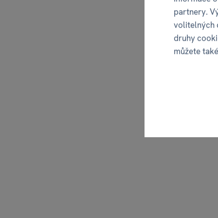
partnery. V
volitelných
druhy cooki
můžete tak