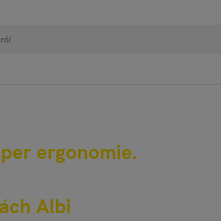
98% 
Heurek
uper ergonomie.
pgal
ách Albi