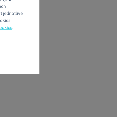
ech
t jednotlivé
ookies
ookies
.