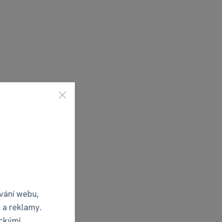
vání webu,
 a reklamy.
ickými