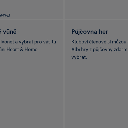
e-shopu Albi
é vůně
Půjčovna her
přivonět a vybrat pro vás tu
Kluboví členové si můžou
ůni Heart & Home.
Albi hry z půjčovny zdarma
vybrat.
slunce