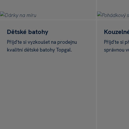
Na prodejnách i 
TO CHCI
Dětské batohy
Kouzeln
Přijďte si vyzkoušet na prodejnu
Přijďte si 
kvalitní dětské batohy Topgal.
správnou v
NOVÁ KOLEKCE
Barvy jara, vůně 