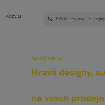
BATOHY TOPGAL
Hravé designy, s
České batohy To
na všech prodejn