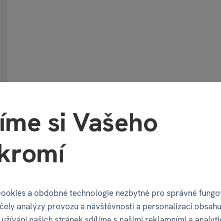
čný
ginál
íme si Vašeho
kromí
ookies a obdobné technologie nezbytné pro správné fungo
účely analýzy provozu a návštěvnosti a personalizaci obsahu
užívání našich stránek sdílíme s našimi reklamními a analyt