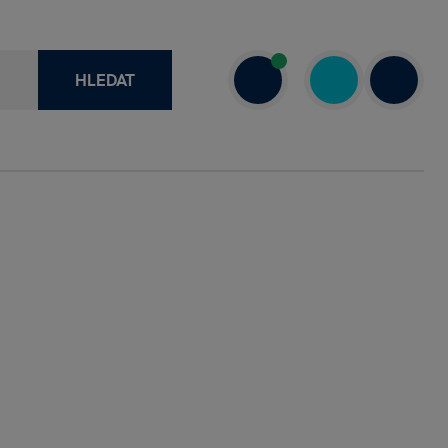
HLEDAT
recenze
+420 730 800 720
a
Dnes: 10.00–18.00