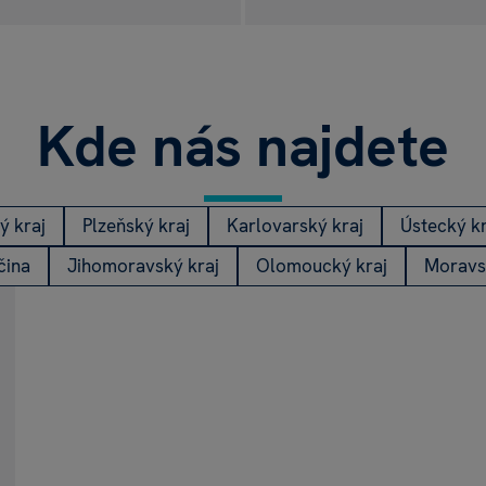
rt & Home
bi
Kde nás najdete
ý kraj
Plzeňský kraj
Karlovarský kraj
Ústecký kr
čina
Jihomoravský kraj
Olomoucký kraj
Moravs