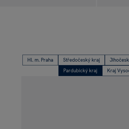
Nové svíčky Hea
na prodejnách Al
PODÍVÁM SE
Hl. m. Praha
Středočeský kraj
Jihočesk
Pardubický kraj
Kraj Vyso
NOVÁ ÉRA BALÓNKŮ