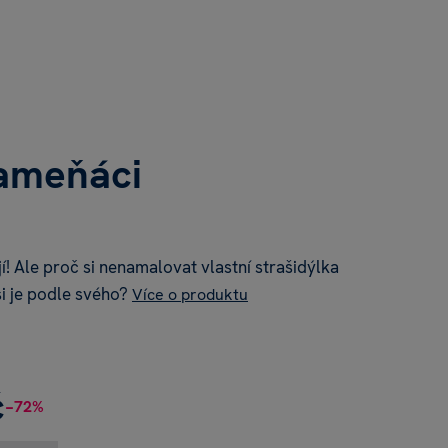
kameňáci
jí! Ale proč si nenamalovat vlastní strašidýlka
i je podle svého?
Více o produktu
č
−72%