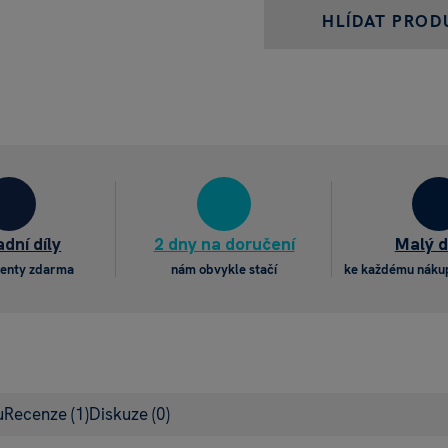
HLÍDAT PROD
dní díly
2 dny na doručení
Malý 
enty zdarma
nám obvykle stačí
ke každému náku
u
Recenze
(1)
Diskuze
(0)