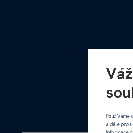
Váž
sou
Používáme c
a dále pro 
Informace o 