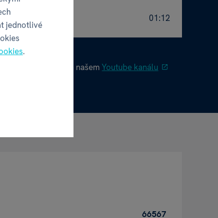
ech
01:12
t jednotlivé
ookies
ookies
.
ých videí najdete na našem
Youtube kanálu
66567