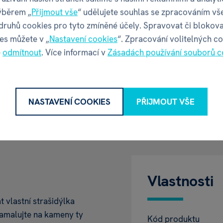
ýběrem „
Přijmout vše
“ udělujete souhlas se zpracováním vš
í
 druhů cookies pro tyto zmíněné účely. Spravovat či blokova
es můžete v „
Nastavení cookies
“. Zpracování volitelných c
é
odmítnout
. Více informací v
Zásadách používání souborů c
Spoustu zábavn
NASTAVENÍ COOKIES
PŘIJMOUT VŠE
Vlastnosti
t vlastní strašidýlka
amalujte na kameny ty
Kód produktu