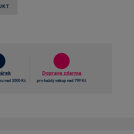
UKT
dárek
Doprava zdarma
pu nad 2000 Kč
pro každý nákup nad 799 Kč