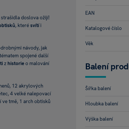
EAN
 strašidla doslova ožijí!
obtisků
, které
svítí
i
Katalogové číslo
Věk
odrobnými návody, jak
 tématem spojené další
ti
z
historie
o malování
Balení pro
menů, 12 akrylových
Šířka balení
ětec, 4 velké nalepovací
í ve tmě, 1 arch obtisků
Hloubka balení
Výška balení