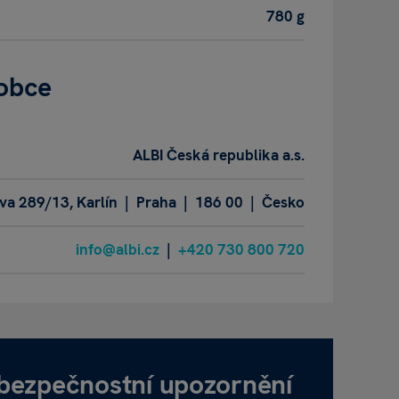
780 g
obce
ALBI Česká republika a.s.
a 289/13, Karlín | Praha | 186 00 | Česko
info@albi.cz
|
+420 730 800 720
 bezpečnostní upozornění