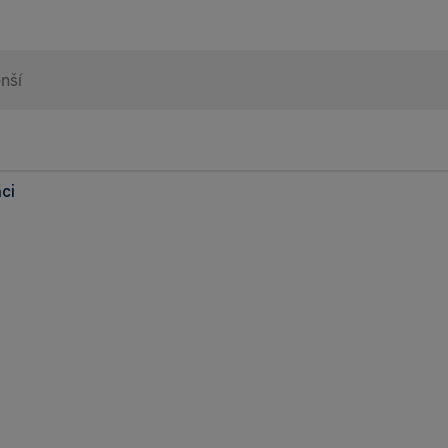
ci
98% 
Heurek