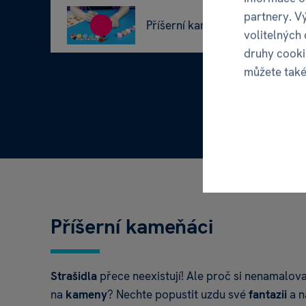
partnery. V
Příšerní kameňáci - představen
volitelných
druhy cooki
můžete tak
Příšerní kameňáci
Strašidla
přece neexistují! Ale proč si nenamalova
na
kameny
? Nechte popustit uzdu své
fantazii
a n