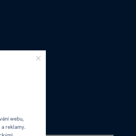
vání webu,
 a reklamy.
ickými