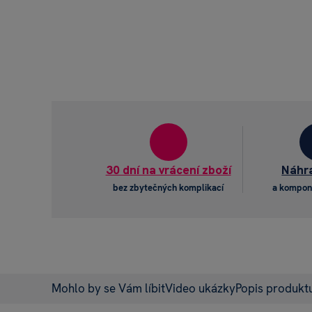
30 dní na vrácení zboží
Náhra
bez zbytečných komplikací
a kompon
Mohlo by se Vám líbit
Video ukázky
Popis produkt