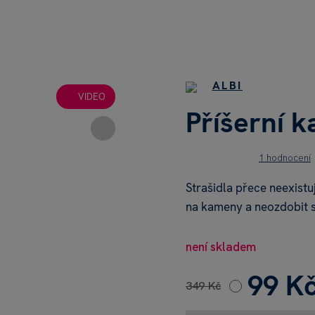
ALBI
VIDEO
Příšerní 
1 hodnocení
Strašidla přece neexistu
na kameny a neozdobit s
není skladem
99 K
349 Kč