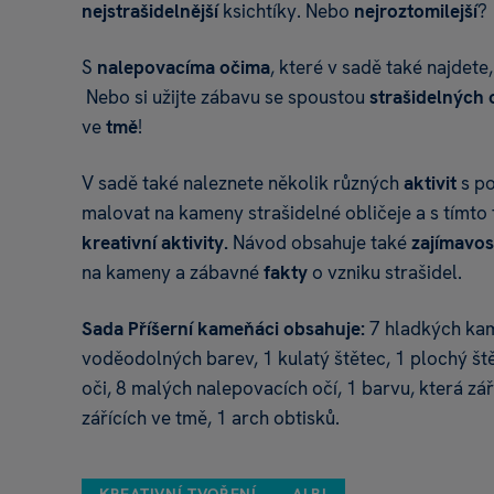
nejstrašidelnější
ksichtíky. Nebo
nejroztomilejší
?
S
nalepovacíma očima
, které v sadě také najdete,
Nebo si užijte zábavu se spoustou
strašidelných 
ve
tmě
!
V sadě také naleznete několik různých
aktivit
s p
malovat na kameny strašidelné obličeje a s tímto
kreativní aktivity.
Návod obsahuje také
zajímavos
na kameny a zábavné
fakty
o vzniku strašidel.
Sada Příšerní kameňáci obsahuje:
7 hladkých ka
voděodolných barev, 1 kulatý štětec, 1 plochý št
oči, 8 malých nalepovacích očí, 1 barvu, která zář
zářících ve tmě, 1 arch obtisků.