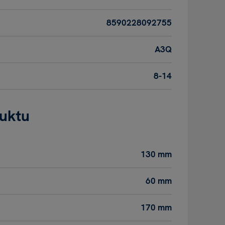
8590228092755
A3Q
8-14
duktu
130 mm
60 mm
170 mm