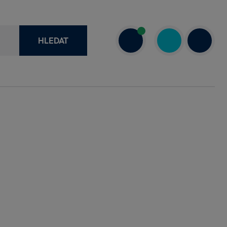
HLEDAT
recenze
+420 730 800 720
a
Dnes: 10.00–18.00