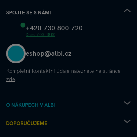
SPOJTE SE S NÁMI
+420 730 800 720
Dnes: 7.00–18.00
eshop@albi.cz
Kompletní kontaktní údaje
naleznete na stránce
zde
.
O NÁKUPECH V ALBI
Obchodní podmínky
DOPORUČUJEME
Ochrana osobních údajů
Doprava od Albi až k vám
Chcete vydat deskovku s Albi?