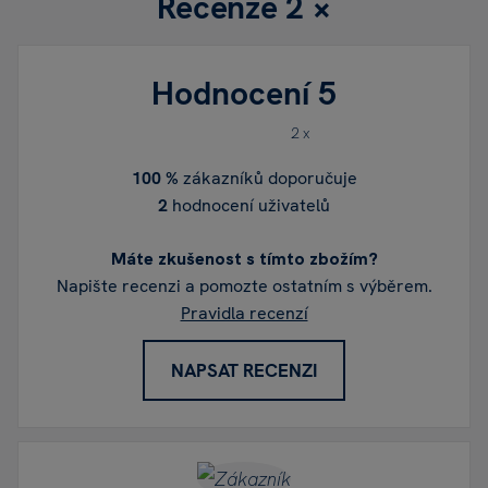
Recenze
2 ×
mladších 6 let. Obrázek je pouze ilustrační. Díky
neustálé snaze o zlepšování se vyobrazené
Hodnocení
5
produkty/součásti mohou mírně lišit od
skutečného obsahu sady. Uschovejte si všechny
2 x
informace pro pozdější použití. Než předáte
sadu dítěti, odstraňte veškeré obalové
100 %
zákazníků doporučuje
materiály.
2
hodnocení uživatelů
Máte zkušenost s tímto zbožím?
Napište recenzi a pomozte ostatním s výběrem.
Pravidla recenzí
NAPSAT RECENZI