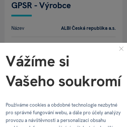
GPSR - Výrobce
Název
ALBI Česká republika a.s.
Adresa
Thámova 289/13, Karlín | Praha |
186 00 | Česko
Vážíme si
Kontakt
info@albi.cz
|
+420 730 800 720
Vašeho soukromí
Používáme cookies a obdobné technologie nezbytné
Varování a bezpečnostní
pro správné fungování webu, a dále pro účely analýzy
provozu a návštěvnosti a personalizaci obsahu
upozornění