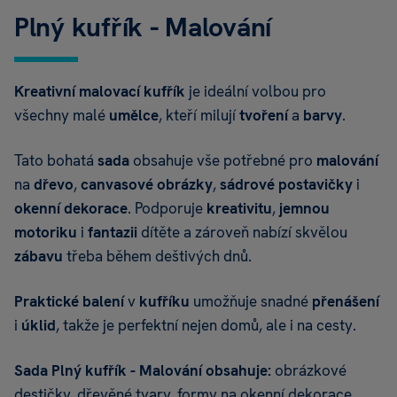
Plný kufřík - Malování
Kreativní malovací kufřík
je ideální volbou pro
všechny malé
umělce
, kteří milují
tvoření
a
barvy
.
Tato bohatá
sada
obsahuje vše potřebné pro
malování
na
dřevo
,
canvasové
obrázky
,
sádrové
postavičky
i
okenní
dekorace
. Podporuje
kreativitu
,
jemnou
motoriku
i
fantazii
dítěte a zároveň nabízí skvělou
zábavu
třeba během deštivých dnů.
Praktické balení
v
kufříku
umožňuje snadné
přenášení
i
úklid
, takže je perfektní nejen domů, ale i na cesty.
Sada Plný kufřík - Malování obsahuje:
obrázkové
destičky, dřevěné tvary, formy na okenní dekorace