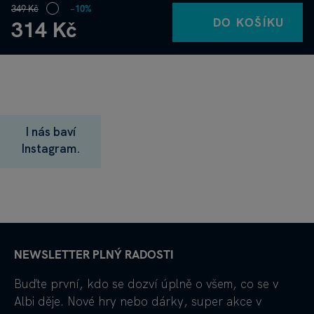
349 Kč
−10%
DO KOŠÍKU
314 Kč
I nás baví
Instagram.
NEWSLETTER PLNÝ RADOSTI
Buďte první, kdo se dozví úplně o všem, co se v
Albi děje. Nové hry nebo dárky, super akce v