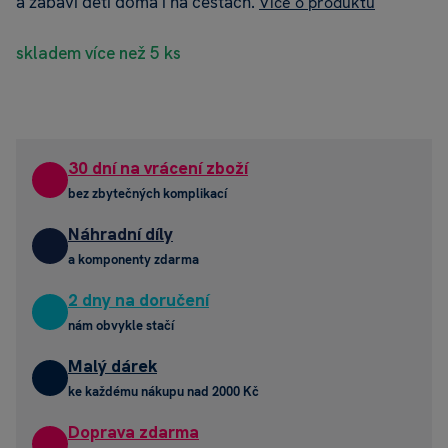
a zabaví děti doma i na cestách.
Více o produktu
skladem více než 5 ks
30 dní na vrácení zboží
bez zbytečných komplikací
Náhradní díly
a komponenty zdarma
2 dny na doručení
nám obvykle stačí
Malý dárek
ke každému nákupu nad 2000 Kč
Doprava zdarma