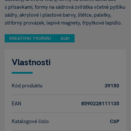
s přísavkami, formy na sádrová zvířátka včetně pytlíku
sádry, akrylové i plastové barvy, štětce, paletky,
stříbrný provázek, lepivé magnety, třpytkové lepidlo.
KREATIVNÍ TVOŘENÍ
ALBI
Vlastnosti
Kód produktu
39150
EAN
8590228111135
Katalogové číslo
C6P