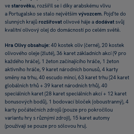
ve
starověku
, rozšířil se i díky arabskému vlivu
a Portugalsko se stalo největším
vývozcem
. Pojďte do
slunných krajů
rozšiřovat
olivové háje a
dodávat
svůj
kvalitní olivový olej do domácností po celém světě.
Hra Olivy obsahuje:
40 kostek oliv (černé), 20 kostek
olivového oleje (žluté), 36 karet základních akcí (9 pro
každého hráče), 1 žeton začínajícího hráče, 1 žeton
aktivního hráče, 9 karet národních bonusů, 4 karty
směny na trhu, 40 escudo mincí, 63 karet trhu (24 karet
globálních trhů + 39 karet národních trhů), 40
speciálních karet (28 karet speciálních akcí + 12 karet
bonusových bodů), 1 bodovací bloček (oboustranný), 4
karty počátečních zdrojů (pouze pro pokročilou
variantu hry s různými zdroji), 15 karet automy
(používají se pouze pro sólovou hru).