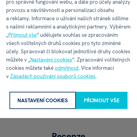
pro správné fungování webu, a dále pro účely analýzy
GPSR - Výrobce
provozu a návštěvnosti a personalizaci obsahu
a reklamy. Informace o užívání našich stránek sdílíme
s našimi reklamními a analytickými partnery. Výběrem
„
Přijmout vše
“ udělujete souhlas se zpracováním
Název
Bohemian Games s.r.o
všech volitelných druhů cookies pro tyto zmíněné
účely. Spravovat či blokovat jednotlivé druhy cookies
Adresa
Kpt. Nálepky 962/13 | Olomouc |
můžete v „
Nastavení cookies
“. Zpracování volitelných
779 00 | Česko
cookies můžete také
odmítnout
. Více informací
v
Zásadách používání souborů cookies
.
Kontakt
info@bohemiangames.cz
|
+420 792 372 398
NASTAVENÍ COOKIES
PŘIJMOUT VŠE
Recenze