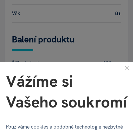
Věk
8+
Balení produktu
Šířka balení
130 mm
Vážíme si
Hloubka balení
45 mm
Vašeho soukromí
Výška balení
185 mm
Váha balení
605 g
Používáme cookies a obdobné technologie nezbytné