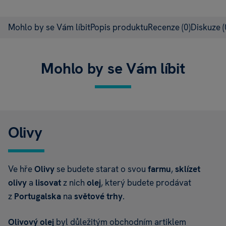
Mohlo by se Vám líbit
Popis produktu
Recenze
(0)
Diskuze
(
Mohlo by se Vám líbit
Olivy
Ve hře
Olivy
se budete starat o svou
farmu
,
sklízet
olivy
a
lisovat
z nich
olej
, který budete prodávat
z
Portugalska
na
světové trhy
.
Olivový olej
byl důležitým obchodním artiklem