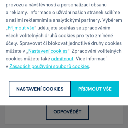
provozu a návštěvnosti a personalizaci obsahu
ODPOVĚDĚT
a reklamy. Informace o užívání našich stránek sdílíme
s našimi reklamními a analytickými partnery. Výběrem
„
Přijmout vše
“ udělujete souhlas se zpracováním
Dobrý den,
všech volitelných druhů cookies pro tyto zmíněné
omlouvám se, jestli už tato informace někde
účely. Spravovat či blokovat jednotlivé druhy cookies
zazněla, došlo k nějakému posunu ohledně
můžete v „
Nastavení cookies
“. Zpracování volitelných
rozhodnutí, jestli budou figurky i pro rozšíření
cookies můžete také
odmítnout
. Více informací
čí nikoliv?
v
Zásadách používání souborů cookies
.
Děkuji předem za případnou odpověď.
NASTAVENÍ COOKIES
PŘIJMOUT VŠE
Patrik Drexler,
21. 04. 2021,
1 odpověď
ODPOVĚDĚT