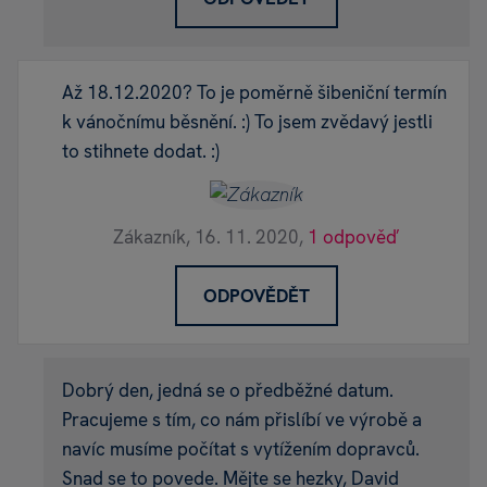
Až 18.12.2020? To je poměrně šibeniční termín
k vánočnímu běsnění. :) To jsem zvědavý jestli
to stihnete dodat. :)
Zákazník,
16. 11. 2020,
1 odpověď
ODPOVĚDĚT
Dobrý den, jedná se o předběžné datum.
Pracujeme s tím, co nám přislíbí ve výrobě a
navíc musíme počítat s vytížením dopravců.
Snad se to povede. Mějte se hezky, David