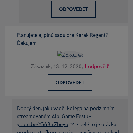
ODPOVĚDĚT
Plánujete aj plnú sadu pre Karak Regent?
Ďakujem.
Zákazník,
13. 12. 2020,
1 odpověď
ODPOVĚDĚT
Dobrý den, jak uváděl kolega na podzimním
streamovaném Albi Game Festu -
youtu.be/YS6BtrZbeyo
- celé to je otázka
prodejnosti. Jsou to naše první figurky, pokud