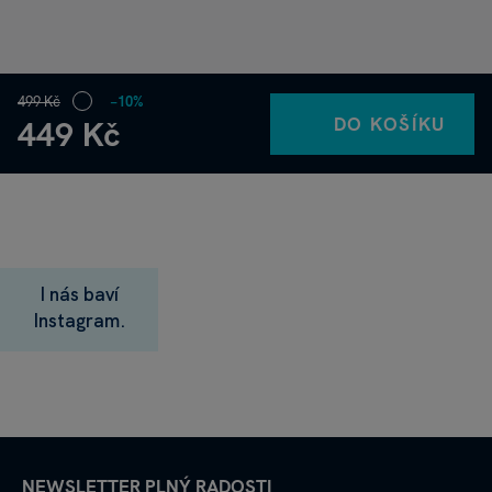
499 Kč
−10%
DO KOŠÍKU
449 Kč
I nás baví
Instagram.
NEWSLETTER PLNÝ RADOSTI