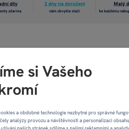
dní díly
2 dny na doručení
Malý 
enty zdarma
nám obvykle stačí
ke každému náku
u
Recenze
(35)
Diskuze
(40)
íme si Vašeho
Mohlo by se Vám líbit
kromí
ookies a obdobné technologie nezbytné pro správné fungo
účely analýzy provozu a návštěvnosti a personalizaci obsahu
užívání našich stránek sdílíme s našimi reklamními a analyt