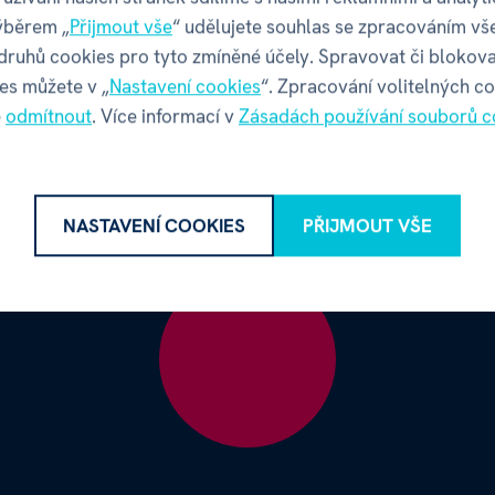
ýběrem „
Přijmout vše
“ udělujete souhlas se zpracováním vš
 druhů cookies pro tyto zmíněné účely. Spravovat či blokova
es můžete v „
Nastavení cookies
“. Zpracování volitelných c
é
odmítnout
. Více informací v
Zásadách používání souborů c
NASTAVENÍ COOKIES
PŘIJMOUT VŠE