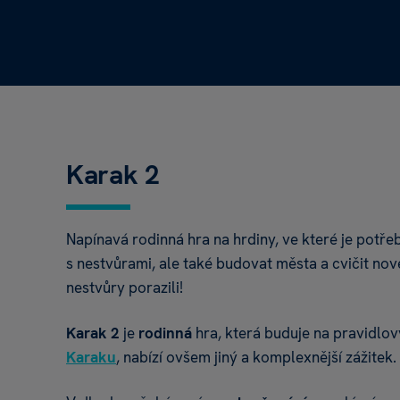
Karak 2
Napínavá rodinná hra na hrdiny, ve které je potře
s nestvůrami, ale také budovat města a cvičit no
nestvůry porazili!
Karak 2
je
rodinná
hra, která buduje na pravidlo
Karaku
, nabízí ovšem jiný a komplexnější zážitek.