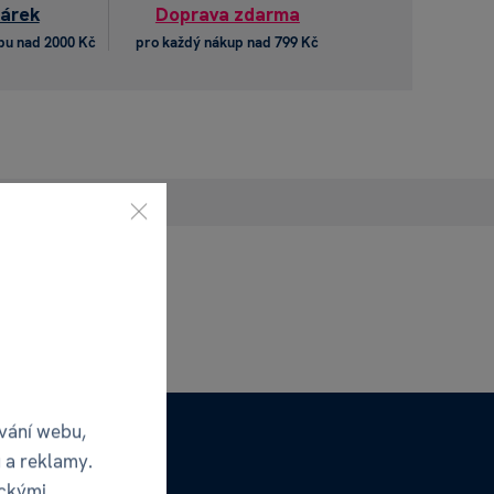
dárek
Doprava zdarma
pu nad 2000 Kč
pro každý nákup nad 799 Kč
vání webu,
 a reklamy.
ickými