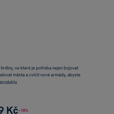
í
hrdiny, ve které je potřeba nejen bojovat
budovat města a cvičit nové armády, abyste
 produktu
9 Kč
−10%