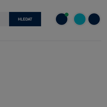
HLEDAT
recenze
+420 730 800 720
a
Dnes: 7.00–18.00