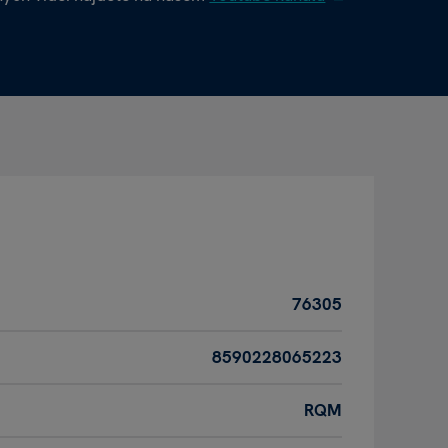
76305
8590228065223
RQM