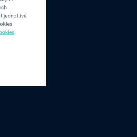
ech
t jednotlivé
ookies
ookies
.