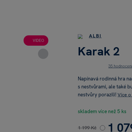
ALBI
VIDEO
Karak 2
35 hodnocen
Napínavá rodinná hra na 
s nestvůrami, ale také 
nestvůry porazili!
Více o
skladem více než 5 ks
1 07
1 199 Kč