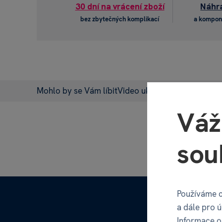
30 dní na vrácení zboží
Náhra
bez zbytečných komplikací
a kompon
Mohlo by se Vám líbit
Video ukázky
Popis produkt
Váž
sou
Používáme c
a dále pro 
Informace o 