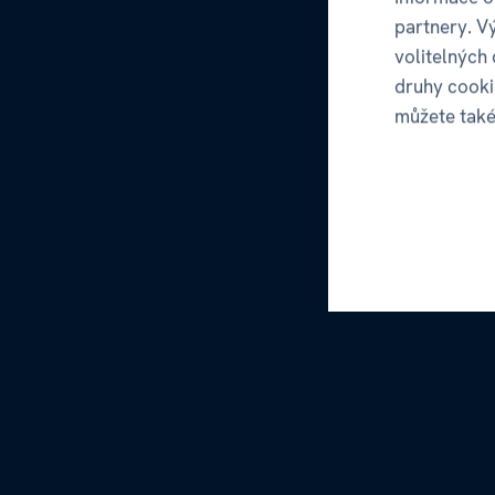
partnery. V
volitelných
druhy cooki
můžete tak