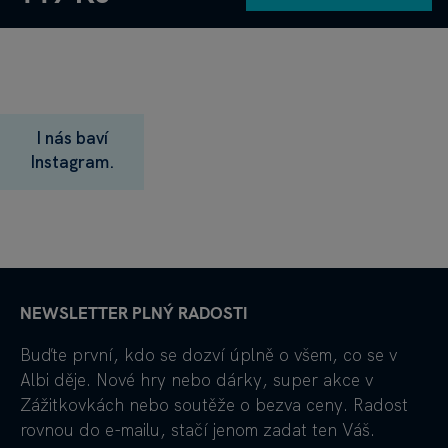
I nás baví
Instagram.
NEWSLETTER PLNÝ RADOSTI
Buďte první, kdo se dozví úplně o všem, co se v
Albi děje. Nové hry nebo dárky, super akce v
Zážitkovkách nebo soutěže o bezva ceny. Radost
rovnou do e-mailu, stačí jenom zadat ten Váš.