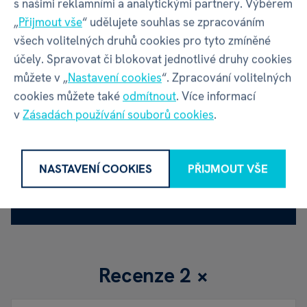
s našimi reklamními a analytickými partnery. Výběrem
malé části. Nebezpečí udušení!
„
Přijmout vše
“ udělujete souhlas se zpracováním
všech volitelných druhů cookies pro tyto zmíněné
Více informací
účely. Spravovat či blokovat jednotlivé druhy cookies
můžete v „
Nastavení cookies
“. Zpracování volitelných
cookies můžete také
odmítnout
. Více informací
v
Zásadách používání souborů cookies
.
Přílohy ke stažení
NASTAVENÍ COOKIES
PŘIJMOUT VŠE
Albi - Kvído - Hoď a objevuj - pravidla
PDF, 20.07 MB
Recenze
2 ×