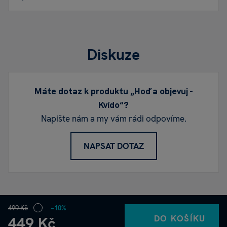
Diskuze
Máte dotaz k produktu „Hoď a objevuj -
Kvído“?
Napište nám a my vám rádi odpovíme.
NAPSAT DOTAZ
499 Kč
−10%
DO KOŠÍKU
449 Kč