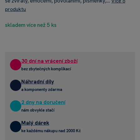
se zvířaty, emocemi, povoláními, písmenky,...
Více o
produktu
skladem více než 5 ks
30 dní na vrácení zboží
bez zbytečných komplikací
Náhradní díly
a komponenty zdarma
2 dny na doručení
nám obvykle stačí
Malý dárek
ke každému nákupu nad 2000 Kč