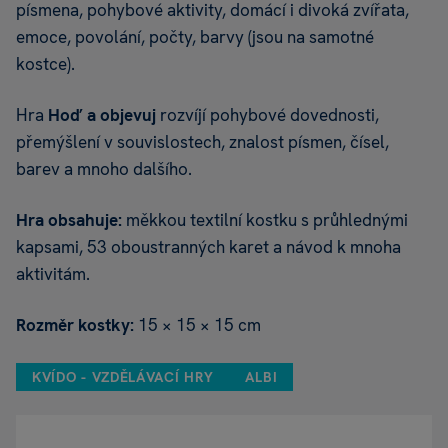
písmena, pohybové aktivity, domácí i divoká zvířata,
emoce, povolání, počty, barvy (jsou na samotné
kostce).
Hra
Hoď a objevuj
rozvíjí pohybové dovednosti,
přemýšlení v souvislostech, znalost písmen, čísel,
barev a mnoho dalšího.
Hra obsahuje:
měkkou textilní kostku s průhlednými
kapsami, 53 oboustranných karet a návod k mnoha
aktivitám.
Rozměr kostky:
15 × 15 × 15 cm
KVÍDO - VZDĚLÁVACÍ HRY
ALBI