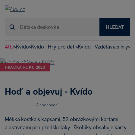
HLEDAT
Albi
Kvído
Kvído - Hry pro děti
Kvído - Vzdělávací hry
Ho
>
>
>
>
HRAČKA ROKU 2023
Hoď a objevuj - Kvído
2 hodnocení
Měkká kostka s kapsami, 53 obrázkovými kartami
a aktivitami pro předškoláky i školáky obsahuje karty