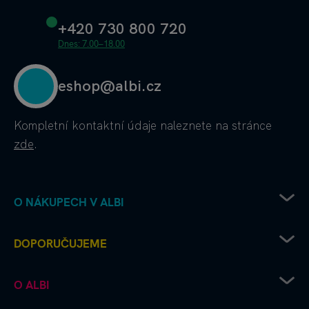
+420 730 800 720
Dnes: 7.00–18.00
eshop@albi.cz
Kompletní kontaktní údaje
naleznete na stránce
zde
.
O NÁKUPECH V ALBI
Obchodní podmínky
DOPORUČUJEME
Ochrana osobních údajů
Doprava od Albi až k vám
Chcete vydat deskovku s Albi?
O ALBI
Platební metody
Albi čtení pro radost
Výhodné nákupy a partnerské slevy