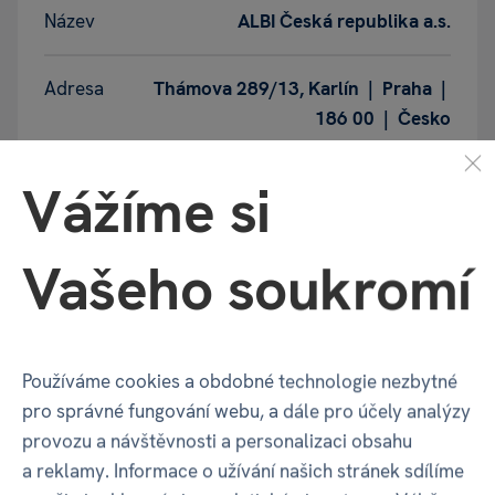
Název
ALBI Česká republika a.s.
Adresa
Thámova 289/13, Karlín | Praha |
186 00 | Česko
Vážíme si
Kontakt
info@albi.cz
|
+420 730 800 720
Vašeho soukromí
Varování a bezpečnostní
Používáme cookies a obdobné technologie nezbytné
upozornění
pro správné fungování webu, a dále pro účely analýzy
provozu a návštěvnosti a personalizaci obsahu
a reklamy. Informace o užívání našich stránek sdílíme
Varování:
Nevhodné pro děti do 3 let. Obsahuje