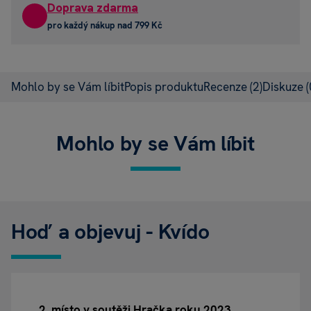
Doprava zdarma
pro každý nákup nad 799 Kč
Mohlo by se Vám líbit
Popis produktu
Recenze
(2)
Diskuze
(
Mohlo by se Vám líbit
Hoď a objevuj - Kvído
2. místo v soutěži Hračka roku 2023