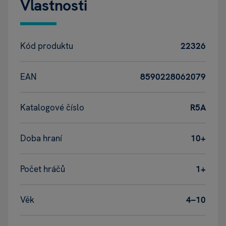
Vlastnosti
Kód produktu
22326
EAN
8590228062079
Katalogové číslo
R5A
Doba hraní
10+
Počet hráčů
1+
Věk
4–10