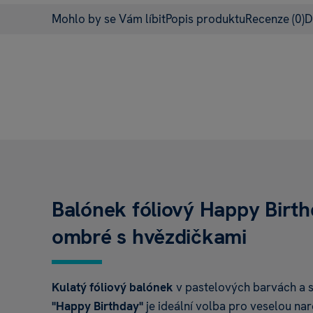
Mohlo by se Vám líbit
Popis produktu
Recenze
(0)
D
Balónek fóliový Happy Birt
ombré s hvězdičkami
Kulatý fóliový balónek
v pastelových barvách a s
"Happy Birthday"
je ideální volba pro veselou na