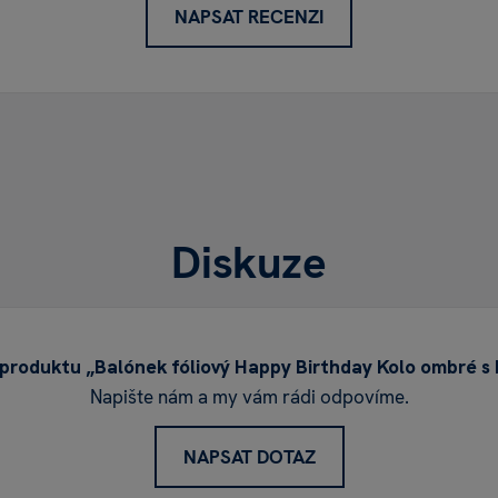
NAPSAT RECENZI
elektrický proud a 
bezpečné vzdálenost
nemanipulujte venk
volné přírody – moh
zvířata. K uvázání p
těžítkem.
Pozor na změny tepl
Diskuze
teplotu. V chladu se
teple se naopak roz
slunci, nenechávejt
hrozí jeho prasknutí
produktu „Balónek fóliový Happy Birthday Kolo ombré s
Napište nám a my vám rádi odpovíme.
Tento výrobek slouž
hračku.
Udržujte je
NAPSAT DOTAZ