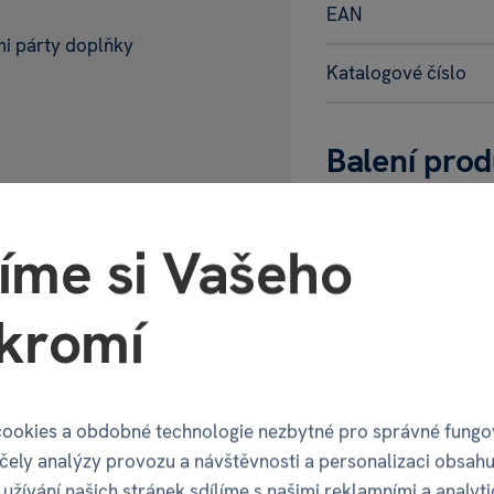
EAN
mi párty doplňky
Katalogové číslo
Balení pro
Šířka balení
íme si Vašeho
Hloubka balení
kromí
Výška balení
Váha balení
ookies a obdobné technologie nezbytné pro správné fungo
účely analýzy provozu a návštěvnosti a personalizaci obsahu
užívání našich stránek sdílíme s našimi reklamními a analyt