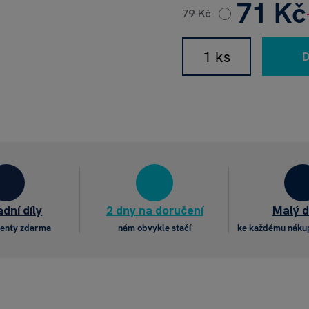
71 Kč
79 Kč
dní díly
2 dny na doručení
Malý 
enty zdarma
nám obvykle stačí
ke každému náku