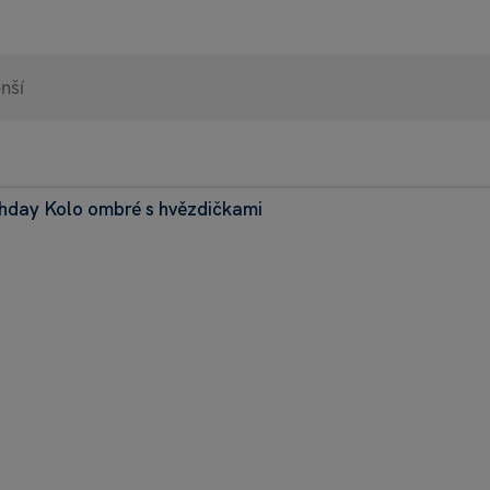
thday Kolo ombré s hvězdičkami
98% 
Heurek