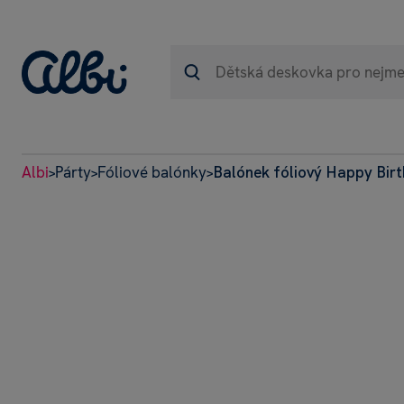
Albi
Párty
Fóliové balónky
Balónek fóliový Happy Bir
>
>
>