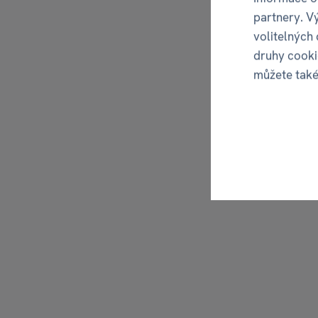
partnery. V
volitelných
druhy cooki
můžete tak