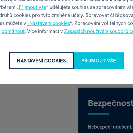
GPSR - Výr
ýběrem „
Přijmout vše
“ udělujete souhlas se zpracováním vš
 druhů cookies pro tyto zmíněné účely. Spravovat či blokova
es můžete v „
Nastavení cookies
“. Zpracování volitelných c
Název
é
odmítnout
. Více informací v
Zásadách používání souborů c
Adresa
Thámov
Kontakt
NASTAVENÍ COOKIES
PŘIJMOUT VŠE
Bezpečnost
Nebezpečí udušení: