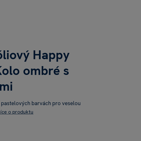
óliový Happy
Kolo ombré s
ami
v pastelových barvách pro veselou
íce o produktu