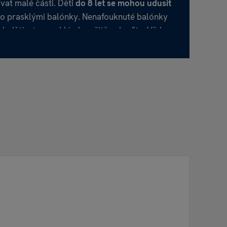
vat malé části. Děti
do 8 let se mohou udusit
o prasklými balónky. Nenafouknuté balónky
h dětí a ty prasklé okamžitě vyhoďte. Vždy
pělé osoby.
 použití stuhy nebo šňůrky hrozí riziko
í. Plastové obaly (sáčky) uchovávejte mimo
ších dětí.
í:
Balónky nenafukujte pusou. Vždy použijte
cky, jako je pumpička, kompresor, brčko
ium nikdy nevdechujte, hrozí vážné riziko
 ochrana přírody:
Fóliové balónky vodí