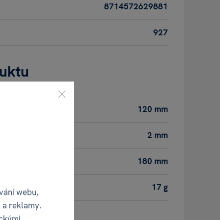
8714572629881
927
duktu
120 mm
2 mm
180 mm
17 g
vání webu,
 a reklamy.
ickými