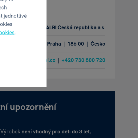
obce
ech
t jednotlivé
ookies
ALBI Česká republika a.s.
ookies
.
a 289/13, Karlín | Praha | 186 00 | Česko
info@albi.cz
|
+420 730 800 720
ní upozornění
Výrobek
není vhodný pro děti do 3 let
,