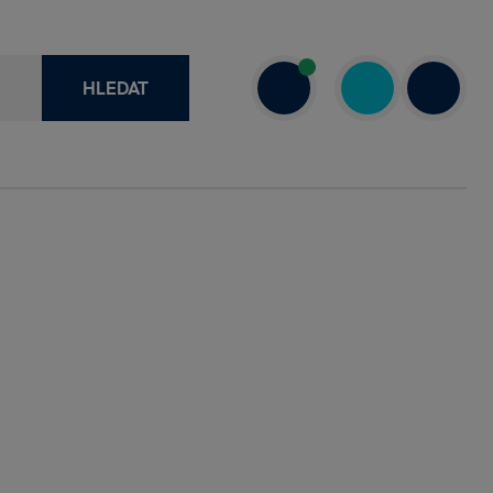
HLEDAT
recenze
+420 730 800 720
a
Dnes: 7.00–18.00