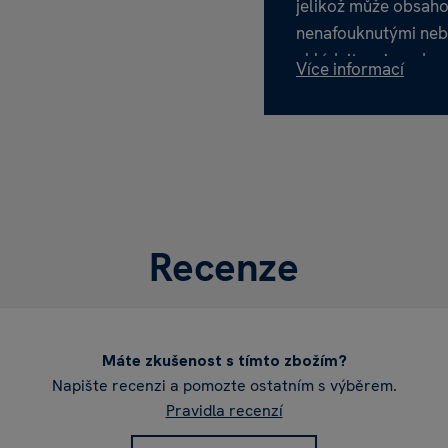
jelikož může obsaho
nenafouknutými neb
ukládejte mimo dosa
Více informací
je nutný dohled dos
Riziko zapletení:
Při
zapletení a uškrcen
dosah kojenců a men
Bezpečné nafukován
Recenze
k tomu určené pomů
nebo helium.
Pozor na helium:
Hel
Máte zkušenost s tímto zbožím?
udušení!
Napište recenzi a pomozte ostatním s výběrem.
Pravidla recenzí
Elektřina, bouřky a