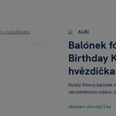
ALBI
Balónek f
Birthday 
hvězdičk
Kulatý fóliový balónek 
narozeninovou oslavu.
V
skladem více než 5 ks